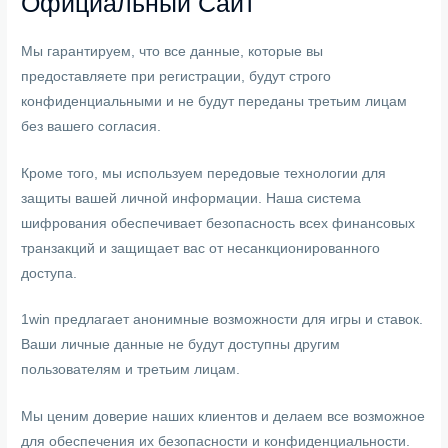
Официальный Сайт
Мы гарантируем, что все данные, которые вы
предоставляете при регистрации, будут строго
конфиденциальными и не будут переданы третьим лицам
без вашего согласия.
Кроме того, мы используем передовые технологии для
защиты вашей личной информации. Наша система
шифрования обеспечивает безопасность всех финансовых
транзакций и защищает вас от несанкционированного
доступа.
1win предлагает анонимные возможности для игры и ставок.
Ваши личные данные не будут доступны другим
пользователям и третьим лицам.
Мы ценим доверие наших клиентов и делаем все возможное
для обеспечения их безопасности и конфиденциальности.