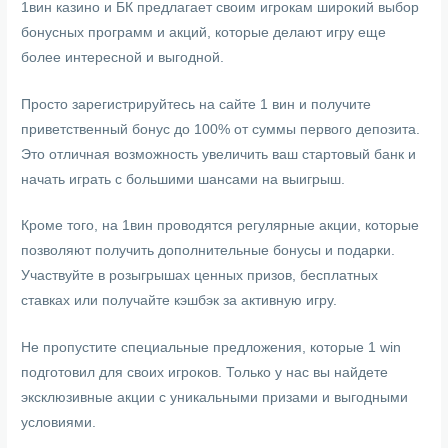
1вин казино и БК предлагает своим игрокам широкий выбор
бонусных программ и акций, которые делают игру еще
более интересной и выгодной.
Просто зарегистрируйтесь на сайте 1 вин и получите
приветственный бонус до 100% от суммы первого депозита.
Это отличная возможность увеличить ваш стартовый банк и
начать играть с большими шансами на выигрыш.
Кроме того, на 1вин проводятся регулярные акции, которые
позволяют получить дополнительные бонусы и подарки.
Участвуйте в розыгрышах ценных призов, бесплатных
ставках или получайте кэшбэк за активную игру.
Не пропустите специальные предложения, которые 1 win
подготовил для своих игроков. Только у нас вы найдете
эксклюзивные акции с уникальными призами и выгодными
условиями.