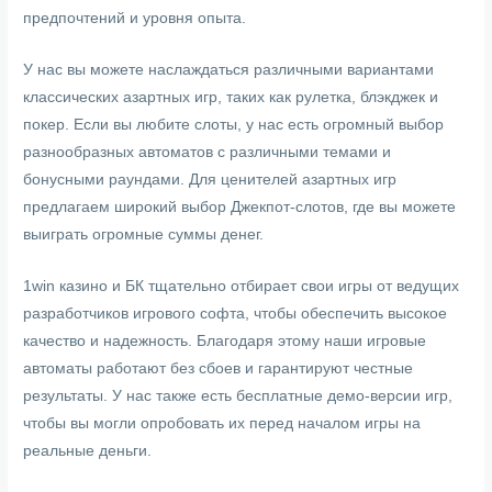
предпочтений и уровня опыта.
У нас вы можете наслаждаться различными вариантами
классических азартных игр, таких как рулетка, блэкджек и
покер. Если вы любите слоты, у нас есть огромный выбор
разнообразных автоматов с различными темами и
бонусными раундами. Для ценителей азартных игр
предлагаем широкий выбор Джекпот-слотов, где вы можете
выиграть огромные суммы денег.
1win казино и БК тщательно отбирает свои игры от ведущих
разработчиков игрового софта, чтобы обеспечить высокое
качество и надежность. Благодаря этому наши игровые
автоматы работают без сбоев и гарантируют честные
результаты. У нас также есть бесплатные демо-версии игр,
чтобы вы могли опробовать их перед началом игры на
реальные деньги.