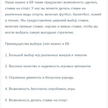
Наше казино и БК также предлагает возможность сделать
ставки на спорт. У нас вы можете делать ставки на
различные виды спорта, включая футбол, баскетбол, хоккей
и теннис. Мы предоставляем широкий выбор ставок,
включая прямые ставки, парлеи и живые ставки, чтобы вы
могли выбрать самую выгодную стратегию.
Преимущества выбора 1win казино и БК
1. Большой выбор игр различных жанров и тематик
2. Высокое качество и надежность игровых автоматов
3. Огромные джекпоты и бонусные раунды
4. Возможность бесплатно опробовать игры
5. Возможность делать ставки на спорт