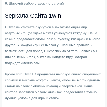
6. Широкий выбор ставок и стратегий
Зеркала Сайта 1win
С 1win вы сможете окунуться в захватывающий мир
азартных игр, где удача может улыбнуться каждому! Наше
казино предлагает слоты, покер, рулетку, блэкджек и многое
другое. У каждой игры есть свои уникальные правила и
возможности для победы. Независимо от того, новичок вы
или опытный игрок, в 1win вы найдете игру, которая
подойдет именно вам.
Кроме того, 1win БК предлагает широкую линию спортивных
событий и высокие коэффициенты, чтобы вы могли сделать
ставки на своих любимых команд и спортсменов. Наша
контора заботится о своих клиентах, предоставляя только
лучшие условия для игры и ставок.