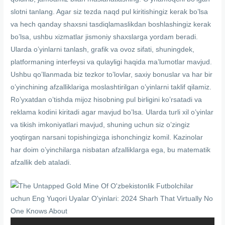
slotni tanlang. Agar siz tezda naqd pul kiritishingiz kerak bo’lsa
va hech qanday shaxsni tasdiqlamaslikdan boshlashingiz kerak
bo’lsa, ushbu xizmatlar jismoniy shaxslarga yordam beradi.
Ularda o’yinlarni tanlash, grafik va ovoz sifati, shuningdek,
platformaning interfeysi va qulayligi haqida ma’lumotlar mavjud.
Ushbu qo’llanmada biz tezkor to’lovlar, saxiy bonuslar va har bir
o’yinchining afzalliklariga moslashtirilgan o’yinlarni taklif qilamiz.
Ro’yxatdan o’tishda mijoz hisobning pul birligini ko’rsatadi va
reklama kodini kiritadi agar mavjud bo’lsa. Ularda turli xil o’yinlar
va tikish imkoniyatlari mavjud, shuning uchun siz o’zingiz
yoqtirgan narsani topishingizga ishonchingiz komil. Kazinolar
har doim o’yinchilarga nisbatan afzalliklarga ega, bu matematik
afzallik deb ataladi.