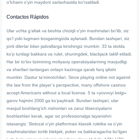
o’lchami o’yin maydoni sarlavhasida ko’rsatiladi.
Contactos Rápidos
Ular uchta g’altak va beshta chiziqli o’yin mashinalari bo’lib, siz
qo’l yoki tugmani bosganingizda aylanadi. Bundan tashqari, siz
jonli dilerlar bilan jadvallarga kirishingiz mumkin: 33 ta stolda
ko’p turdagi bakkara va rulet, shuningdek, blackjack taklif etiladi.
Har bir to’lov tizimining moliyaviy operatsiyalarining mavjudligi
va shartlari tanlangan onlayn kazinoga qarab farq qilishi
mumkin. Dastur ta’minotchilari. Since playing online not against
the law from the player’s perspective, many offshore casinos
accept Americans without a local license. 5 ta «yovvoyi belgi»
garov hajmini 2000 ga ko’paytiradi. Bundan tashqari, ular
mavjud boshlang’ich nishonlari va zarur litsenziyalarni
boshlashlari kerak, agar siz professionalga tayanishni
istasangiz. Slotozal o’yin platformasi klassik ruletka va o’yin
mashinalaridan tortib blekjek, poker va bakkaragacha bo’lgan