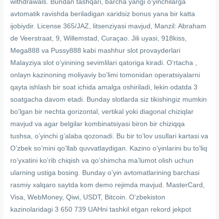
withdrawals. Bundan tashqari, barcha yangi o’yinchilarga
avtomatik ravishda beriladigan xaridsiz bonus yana bir katta
ijobiydir. License 365/JAZ, litsenziyasi mavjud, Manzil: Abraham
de Veerstraat, 9, Willemstad, Curaçao. Jili uyasi, 918kiss,
Mega888 va Pussy888 kabi mashhur slot provayderlari
Malayziya slot o’yinining sevimlilari qatoriga kiradi. Oʻrtacha ,
onlayn kazinoning moliyaviy bo’limi tomonidan operatsiyalarni
qayta ishlash bir soat ichida amalga oshiriladi, lekin odatda 3
soatgacha davom etadi. Bunday slotlarda siz tikishingiz mumkin
bo’lgan bir nechta gorizontal, vertikal yoki diagonal chiziqlar
mavjud va agar belgilar kombinatsiyasi biron bir chiziqqa
tushsa, o’yinchi g’alaba qozonadi. Bu bir to’lov usullari kartasi va
O’zbek so’mini qo’llab quvvatlaydigan. Kazino o’yinlarini bu to’liq
ro’yxatini ko’rib chiqish va qo’shimcha ma’lumot olish uchun
ularning ustiga bosing. Bunday o’yin avtomatlarining barchasi
rasmiy xalqaro saytda kom demo rejimda mavjud. MasterCard,
Visa, WebMoney, Qiwi, USDT, Bitcoin. Oʻzbekiston
kazinolaridagi 3 650 739 UAHni tashkil etgan rekord jekpot