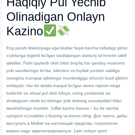
Haqiqiy Pul Yechib
Olinadigan Onlayn
Kazino
Eng yaxshi litsenziyaga ega klublar faqat barcha toifadagi qimor
o’yinlariga tegishli bo’lgan tasdiqlangan dasturiy ta’minotni taklif
qiladilar. Pulni qaytarib olish bilan bog’liq har qanday muammo
yoki savollaringiz bo’lsa, bilimdon va foydali yordam vakiliga
osongina murojaat qilishingiz mumkinligiga ishonch hosil qilishni
xohlaysiz. Har bir slotda mavjud bo’lgan demo rejimini ishga
tushirish va virtual pul olish kifoya, uning yordamida siz
strategiyani sinab ko’rishingiz yoki slotning xususiyatlari bilan
tanishishingiz mumkin. 1xBet kazino bonusi – bu bir nechta
uyingizni ro’yxatdan o’tkazing va bonus oling. Для такого, дабы
выступать в Melbet на настоящие средства, покупателю
казино надо зарегистрироваться. 1win onlayn sport