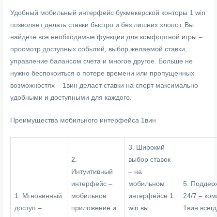
Удобный мобильный интерфейс букмекерской конторы 1 win
позволяет делать ставки быстро и без лишних хлопот. Вы
найдете все необходимые функции для комфортной игры –
просмотр доступных событий, выбор желаемой ставки,
управление балансом счета и многое другое. Больше не
нужно беспокоиться о потере времени или пропущенных
возможностях – 1вин делает ставки на спорт максимально
удобными и доступными для каждого.
Преимущества мобильного интерфейса 1вин
3. Широкий
2.
выбор ставок
Интуитивный
– на
интерфейс –
мобильном
5. Поддер
1. Мгновенный
мобильное
интерфейсе 1
24/7 – ко
доступ –
приложение и
win вы
1вин всег