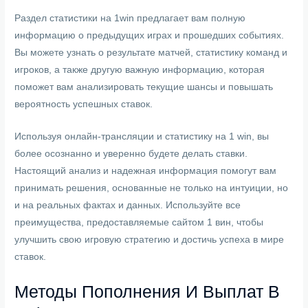
Раздел статистики на 1win предлагает вам полную
информацию о предыдущих играх и прошедших событиях.
Вы можете узнать о результате матчей, статистику команд и
игроков, а также другую важную информацию, которая
поможет вам анализировать текущие шансы и повышать
вероятность успешных ставок.
Используя онлайн-трансляции и статистику на 1 win, вы
более осознанно и уверенно будете делать ставки.
Настоящий анализ и надежная информация помогут вам
принимать решения, основанные не только на интуиции, но
и на реальных фактах и данных. Используйте все
преимущества, предоставляемые сайтом 1 вин, чтобы
улучшить свою игровую стратегию и достичь успеха в мире
ставок.
Методы Пополнения И Выплат В