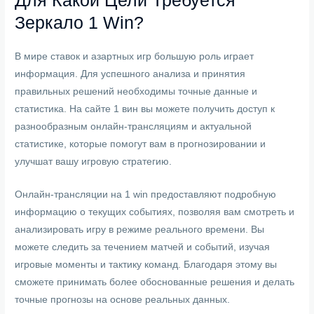
Для Какой Цели Требуется
Зеркало 1 Win?
В мире ставок и азартных игр большую роль играет
информация. Для успешного анализа и принятия
правильных решений необходимы точные данные и
статистика. На сайте 1 вин вы можете получить доступ к
разнообразным онлайн-трансляциям и актуальной
статистике, которые помогут вам в прогнозировании и
улучшат вашу игровую стратегию.
Онлайн-трансляции на 1 win предоставляют подробную
информацию о текущих событиях, позволяя вам смотреть и
анализировать игру в режиме реального времени. Вы
можете следить за течением матчей и событий, изучая
игровые моменты и тактику команд. Благодаря этому вы
сможете принимать более обоснованные решения и делать
точные прогнозы на основе реальных данных.