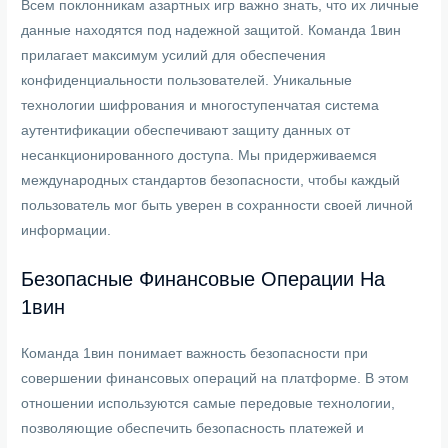
Всем поклонникам азартных игр важно знать, что их личные
данные находятся под надежной защитой. Команда 1вин
прилагает максимум усилий для обеспечения
конфиденциальности пользователей. Уникальные
технологии шифрования и многоступенчатая система
аутентификации обеспечивают защиту данных от
несанкционированного доступа. Мы придерживаемся
международных стандартов безопасности, чтобы каждый
пользователь мог быть уверен в сохранности своей личной
информации.
Безопасные Финансовые Операции На
1вин
Команда 1вин понимает важность безопасности при
совершении финансовых операций на платформе. В этом
отношении используются самые передовые технологии,
позволяющие обеспечить безопасность платежей и