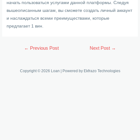
начать пользоваться услугами данной платформы. Следуя
вышеописанным шагам, вы сможете создать личный аккаунт
и наслаждаться всеми преимуществами, которые
предлагает 1 вин.
Post
←
Previous Post
Next Post
→
navigation
Copyright © 2026 Loan | Powered by Ekfrazo Technologies