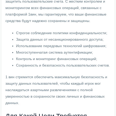
защитить пользовательские счета. С жестким контролем и
мониторингом всех финансовых операций, связанных с
платформой 1вин, мы гарантируем, что ваши финансовые
средства будут надежно сохранены и защищены.
Строгое соблюдение политики конфиденциальности;
Защита данных от несанкционированного доступа;
Использование передовых технологий шифрования;
Многоступенчатая система аутентификации;
Контроль и мониторинг финансовых операций;
Сохранность и безопасность пользовательских счетов.
1 вин стремится обеспечить максимальную безопасность и
защиту данных пользователей, чтобы каждый игрок мог
наслаждаться азартными развлечениями с полной
уверенностью в сохранности своих личных и финансовых
данных.