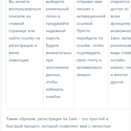
Вы можете
выберите
отправит вам
откроется
воспользоваться
уникальный
письмо с
доступ ко
поиском на
логин и
активационной
всем
главной
придумайте
ссылкой.
функциям
странице или
надежный
Просто
возможно
найти ссылку на
пароль.
перейдите по
1вин, вкл
регистрацию в
Будьте
ссылке, чтобы
различны
меню
внимательны
подтвердить
виды ставо
навигации.
при
свою почту и
онлайн-
заполнении
активировать
казино, по
данных,
аккаунт.
и многое
чтобы
другое.
избежать
ошибок.
Таким образом, регистрация на 1win – это простой и
быстрый процесс, который позволяет вам с легкостью