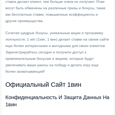
ставок делает клиент, тем больше очков он получает. Очки
могут быть обменены на различные призы и бонусы, такие
как бесплатные ставки, повышенные коэффициенты и
другие преимущества.
Сочетая щедрые бонусы, уникальные акции и программу
лояльности, 1 win (1win, 1 вин) делает ставки на своем сайте
еще более интересными и выгодными для своих клиентов.
Зарегистрируйтесь сегодня и получите доступ к
привлекательным бонусам и акциям, которые будут
увеличивать ваши шансы на победу и делать игру еще
более захватывающей!
Официальный Сайт 1вин
Конфиденциальность И Защита Данных На
1вин