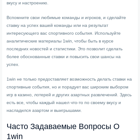
вкусу и настроению.
Вспомните свои любимые команды и игроков, и сделайте
ставку на успех вашей команды или на результат
интересующего вас спортивного события. Используйте
аналитические материалы 1win, чтобы быть в курсе
последних новостей и статистики. Это позволит сделать
более обоснованные ставки и повысить свои шансы на
успех.
1win не только предоставляет возможность делать ставки на
спортивные события, но и порадует вас широким выбором
игр в казино, лотерей и других азартных развлечений. Здесь
есть все, чтобы каждый нашел что-то по своему вкусу и
насладился азартом и выигрышами.
Часто Задаваемые Вопросы О
1win