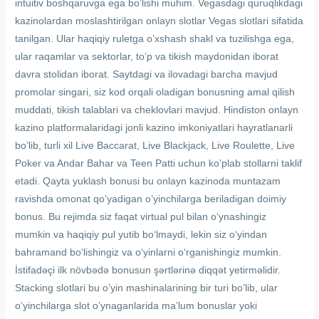
intuitiv boshqaruvga ega bo’lishi muhim. Vegasdagi quruqlikdagi
kazinolardan moslashtirilgan onlayn slotlar Vegas slotlari sifatida
tanilgan. Ular haqiqiy ruletga o’xshash shakl va tuzilishga ega,
ular raqamlar va sektorlar, to’p va tikish maydonidan iborat
davra stolidan iborat. Saytdagi va ilovadagi barcha mavjud
promolar singari, siz kod orqali oladigan bonusning amal qilish
muddati, tikish talablari va cheklovlari mavjud. Hindiston onlayn
kazino platformalaridagi jonli kazino imkoniyatlari hayratlanarli
bo’lib, turli xil Live Baccarat, Live Blackjack, Live Roulette, Live
Poker va Andar Bahar va Teen Patti uchun ko’plab stollarni taklif
etadi. Qayta yuklash bonusi bu onlayn kazinoda muntazam
ravishda omonat qo’yadigan o’yinchilarga beriladigan doimiy
bonus. Bu rejimda siz faqat virtual pul bilan oʻynashingiz
mumkin va haqiqiy pul yutib boʻlmaydi, lekin siz oʻyindan
bahramand boʻlishingiz va oʻyinlarni oʻrganishingiz mumkin.
İstifadəçi ilk növbədə bonusun şərtlərinə diqqət yetirməlidir.
Stacking slotlari bu o’yin mashinalarining bir turi bo’lib, ular
o’yinchilarga slot o’ynaganlarida ma’lum bonuslar yoki