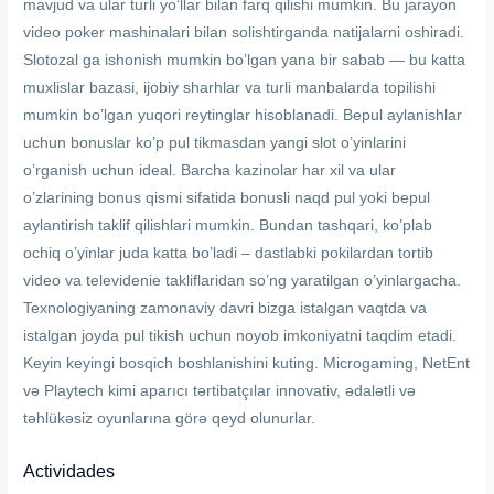
mavjud va ular turli yoʻllar bilan farq qilishi mumkin. Bu jarayon
video poker mashinalari bilan solishtirganda natijalarni oshiradi.
Slotozal ga ishonish mumkin bo’lgan yana bir sabab — bu katta
muxlislar bazasi, ijobiy sharhlar va turli manbalarda topilishi
mumkin bo’lgan yuqori reytinglar hisoblanadi. Bepul aylanishlar
uchun bonuslar ko’p pul tikmasdan yangi slot o’yinlarini
o’rganish uchun ideal. Barcha kazinolar har xil va ular
o’zlarining bonus qismi sifatida bonusli naqd pul yoki bepul
aylantirish taklif qilishlari mumkin. Bundan tashqari, ko’plab
ochiq o’yinlar juda katta bo’ladi – dastlabki pokilardan tortib
video va televidenie takliflaridan so’ng yaratilgan o’yinlargacha.
Texnologiyaning zamonaviy davri bizga istalgan vaqtda va
istalgan joyda pul tikish uchun noyob imkoniyatni taqdim etadi.
Keyin keyingi bosqich boshlanishini kuting. Microgaming, NetEnt
və Playtech kimi aparıcı tərtibatçılar innovativ, ədalətli və
təhlükəsiz oyunlarına görə qeyd olunurlar.
Actividades