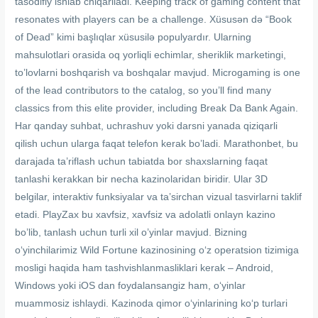
tasodifiy ishlab chiqariladi. Keeping track of gaming content that
resonates with players can be a challenge. Xüsusən də “Book
of Dead” kimi başlıqlar xüsusilə populyardır. Ularning
mahsulotlari orasida oq yorliqli echimlar, sheriklik marketingi,
to’lovlarni boshqarish va boshqalar mavjud. Microgaming is one
of the lead contributors to the catalog, so you’ll find many
classics from this elite provider, including Break Da Bank Again.
Har qanday suhbat, uchrashuv yoki darsni yanada qiziqarli
qilish uchun ularga faqat telefon kerak bo’ladi. Marathonbet, bu
darajada ta’riflash uchun tabiatda bor shaxslarning faqat
tanlashi kerakkan bir necha kazinolaridan biridir. Ular 3D
belgilar, interaktiv funksiyalar va ta’sirchan vizual tasvirlarni taklif
etadi. PlayZax bu xavfsiz, xavfsiz va adolatli onlayn kazino
bo’lib, tanlash uchun turli xil o’yinlar mavjud. Bizning
oʻyinchilarimiz Wild Fortune kazinosining oʻz operatsion tizimiga
mosligi haqida ham tashvishlanmasliklari kerak – Android,
Windows yoki iOS dan foydalansangiz ham, oʻyinlar
muammosiz ishlaydi. Kazinoda qimor oʻyinlarining koʻp turlari