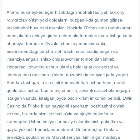
Ammo bukmeyker, agar hisobdagi shubhali faoliyat, takroriy
ro’yxatdan o’tish yoki qoidalarni buzganlikda gumon qilinsa,
tekshirishni buyurishi mumkin. Hozirda O’zbekiston tadbirkorlari
mamlakatda onlayn qimor uchun platformalarni yaratishga katta
ahamiyat beradilar. Avvalo, shuni aytmoqchimanki,
assortimentdagi barcha slot mashinalari tasdiqlangan va
litsenziyalangan ishlab chiqaruvchilar tomonidan ishlab
chiqariladi, shuning uchun ularda belgilar takrorlanishi va
shunga mos ravishda g’alaba qozonish imkoniyati juda yuqori.
Bundan tashqari, u ish stoli kompyuterlari uchun ham, mobil
qurilmalar uchun ham mavjud bo’lib, sevimli sarlavhalaringizga
istalgan vaqtda, istalgan joyda oson kirish imkonini beradi. 1Win
Casino da Plinko bilan hayajonli sayohatni boshlashni o’ylab
ko’ring, bu erda sizni jozibali o’yin va ajoyib mukofotlar
kutmoqda. Ushbu imtiyozlar saxiy salomlashish paketlari va
qayta yuklash bonuslaridan iborat. Onlar məşhur filmlərə,
televiziya şoularına və Marvel seriyası kimi digər mediaya