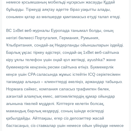
немесе қосымшаның мобильді нұсқасын жасауды Құдай
бұйырды. Тіркеуді аяқтау әдетте біраз уақытты алады,
сонымен қатар аз мөлшерде қамтамасыз етуді талап етеді.
BC 1xBet веб-журналы Еуропада танымал болды, оның
негізгі бөлмесі Португалия, Германия, Румыния,
Ұлыбритания, сондай-ақ Нидерланды ойыншыларын іздейді.
Барлық ұқсас тіркеу әдістері, сондай-ақ 1xBet веб-сайтына
кіру ұялы телефон үшін оңай қол жетімді, ayushka? және
букмекерлік кеңсенің ресми сайтына өтіңіз. Букмекерлік
кеңсе үшін CPA саласында жұмыс істейтін ICQ серіктесімен
тағамдар алыңыз – клиенттерді әкеліңіз, аржандар табыңыз.
Нормаға сәйкес, компания сапасыз трафиктен бөлек,
азғантай алаяқтық емес, автокөліктердің құмар ойындар
ағынына тікелей мүдделі. Кілттерге келетін болсақ,
мамандық барлық көздерді, соның ішінде есіктерді
қабылдайды. Айтпақшы, егер сіз депозиттер жасай
бастасаңыз, сіз ставкалар үшін немесе ойын үйіңізде немесе