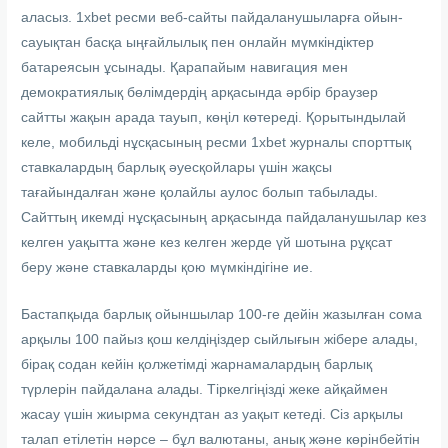
аласыз. 1xbet ресми веб-сайты пайдаланушыларға ойын-
сауықтан басқа ыңғайлылық пен онлайн мүмкіндіктер
батареясын ұсынады. Қарапайым навигация мен
демократиялық бөлімдердің арқасында әрбір браузер
сайтты жақын арада тауып, көңіл көтереді. Қорытындылай
келе, мобильді нұсқасының ресми 1xbet журналы спорттық
ставкалардың барлық әуесқойлары үшін жақсы
тағайындалған және қолайлы аулос болып табылады.
Сайттың икемді нұсқасының арқасында пайдаланушылар кез
келген уақытта және кез келген жерде үй шотына рұқсат
беру және ставкаларды қою мүмкіндігіне ие.
Бастапқыда барлық ойыншылар 100-ге дейін жазылған сома
арқылы 100 пайыз қош келдіңіздер сыйлығын жібере алады,
бірақ содан кейін қолжетімді жарнамалардың барлық
түрлерін пайдалана алады. Тіркелгіңізді жеке айқаймен
жасау үшін жиырма секундтан аз уақыт кетеді. Сіз арқылы
талап етілетін нәрсе – бұл валютаны, анық және көрінбейтін