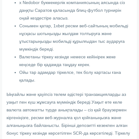
x Nedobor букмекерлік компаниясының аясында сіз
даңқты Саратов қаласында блиц-футбол турнирін
оңай кездестіре аласыз.
Сонымен қатар, 1xbet ресми веб-сайтының мобильді
нұсқасы шотыңызды жылдам толтыруға және
ұтыстарыңызды мобильді құрылғыдан тыс аударуға
мүмкіндік береді.
Валютаны тіркеу кезінде немесе кейінірек жеке
кеңседе бір қадамда таңдау керек.
Ойы тар адамдар тіркелсе, тек болу картасы ғана
қалады.
Ыңғайлы және қауіпсіз төлем әдістері транзакцияларды аз
уақыт пен күш жұмсауға мүмкіндік береді.Уақыт өте келе
валюта автоматты түрде анықталады – сіз қай браузермен
кіргеніңізге, ресми веб-журналға қол қойғаныңызға және
алғаныңызға байланысты. Бірінші депозитті кезекпен алған
бонус тіркеу кезінде көрсетілген SCR-да көрсетіледі. Тіркелу