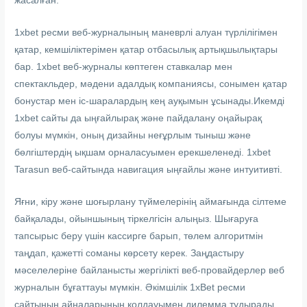
жасалған.
1xbet ресми веб-журналының маневрлі алуан түрлілігімен
қатар, кемшіліктерімен қатар отбасылық артықшылықтары
бар. 1xbet веб-журналы көптеген ставкалар мен
спектакльдер, мәдени адалдық компаниясы, сонымен қатар
бонустар мен іс-шаралардың кең ауқымын ұсынады.Икемді
1xbet сайты да ыңғайлырақ және пайдалану оңайырақ
болуы мүмкін, оның дизайны неғұрлым тыныш және
бөлгіштердің ықшам орналасуымен ерекшеленеді. 1xbet
Tarasun веб-сайтында навигация ыңғайлы және интуитивті.
Яғни, кіру және шоғырлану түймелерінің аймағында сілтеме
байқалады, ойыншының тіркелгісін алыңыз. Шығаруға
тапсырыс беру үшін кассирге барып, төлем алгоритмін
таңдап, қажетті соманы көрсету керек. Заңдастыру
мәселелеріне байланысты жергілікті веб-провайдерлер веб
журналын бұғаттауы мүмкін. Әкімшілік 1xBet ресми
сайтының айналарының қолдауымен дилемма тудырады.