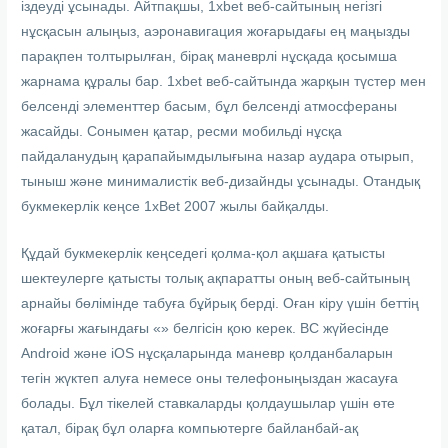
іздеуді ұсынады. Айтпақшы, 1xbet веб-сайтының негізгі
нұсқасын алыңыз, аэронавигация жоғарыдағы ең маңызды
парақпен толтырылған, бірақ маневрлі нұсқада қосымша
жарнама құралы бар. 1xbet веб-сайтында жарқын түстер мен
белсенді элементтер басым, бұл белсенді атмосфераны
жасайды. Сонымен қатар, ресми мобильді нұсқа
пайдаланудың қарапайымдылығына назар аудара отырып,
тыныш және минималистік веб-дизайнды ұсынады. Отандық
букмекерлік кеңсе 1xBet 2007 жылы байқалды.
Құдай букмекерлік кеңседегі қолма-қол ақшаға қатысты
шектеулерге қатысты толық ақпаратты оның веб-сайтының
арнайы бөлімінде табуға бұйрық берді. Оған кіру үшін беттің
жоғарғы жағындағы «» белгісін қою керек. BC жүйесінде
Android және iOS нұсқаларында маневр қолданбаларын
тегін жүктеп алуға немесе оны телефоныңыздан жасауға
болады. Бұл тікелей ставкаларды қолдаушылар үшін өте
қатал, бірақ бұл оларға компьютерге байланбай-ақ