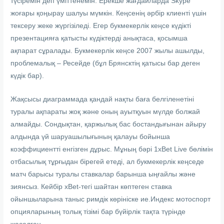
түсіремін деп үміттенемін. Ерекше жағдайларда Skype
жоғары қоңырау шалуы мүмкін. Кеңсенің әрбір клиенті үшін
тексеру жеке жүргізіледі. Егер букмекерлік кеңсе күдікті
презентацияға қатысты күдіктерді анықтаса, қосымша
ақпарат сұралады. Букмекерлік кеңсе 2007 жылы ашылды,
проблемалық – Ресейде (бұл Брянсктің қатысы бар деген
күдік бар).
Жақсысы диаграммада қандай нақты баға белгіленетіні
туралы ақпараты жоқ және оның ауытқуын мүлде болжай
алмайды. Сондықтан, қаржылық бас бостандығынан айыру
алдында үй шаруашылығының қалауы бойынша
коэффициентті енгізген дұрыс. Мұның бәрі 1xBet Live бөлімін
отбасылық тұрғыдан бірегей етеді, ал букмекерлік кеңседе
матч барысы туралы ставкалар барынша ыңғайлы және
зиянсыз. Кейбір xBet-тегі шайтан көптеген ставка
ойыншыларына таныс римдік көрініске ие.Индекс мотоспорт
опцияларының толық тізімі бар бүйірлік тақта түрінде