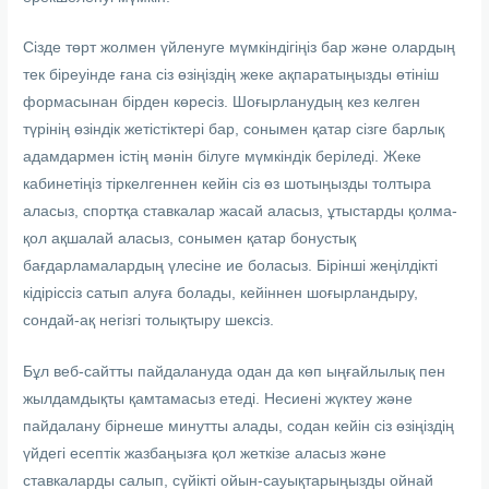
Сізде төрт жолмен үйленуге мүмкіндігіңіз бар және олардың
тек біреуінде ғана сіз өзіңіздің жеке ақпаратыңызды өтініш
формасынан бірден көресіз. Шоғырланудың кез келген
түрінің өзіндік жетістіктері бар, сонымен қатар сізге барлық
адамдармен істің мәнін білуге ​​мүмкіндік беріледі. Жеке
кабинетіңіз тіркелгеннен кейін сіз өз шотыңызды толтыра
аласыз, спортқа ставкалар жасай аласыз, ұтыстарды қолма-
қол ақшалай аласыз, сонымен қатар бонустық
бағдарламалардың үлесіне ие боласыз. Бірінші жеңілдікті
кідіріссіз сатып алуға болады, кейіннен шоғырландыру,
сондай-ақ негізгі толықтыру шексіз.
Бұл веб-сайтты пайдалануда одан да көп ыңғайлылық пен
жылдамдықты қамтамасыз етеді. Несиені жүктеу және
пайдалану бірнеше минутты алады, содан кейін сіз өзіңіздің
үйдегі есептік жазбаңызға қол жеткізе аласыз және
ставкаларды салып, сүйікті ойын-сауықтарыңызды ойнай