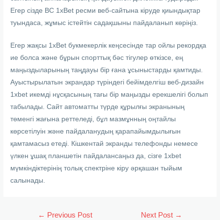
Егер сізде BC 1xBet ресми веб-сайтына кіруде қиындықтар
туындаса, жұмыс істейтін садақшыны пайдаланып көріңіз.
Егер жақсы 1xBet букмекерлік кеңсесінде тар ойлы рекордқа
ие болса және бұрын спорттық бәс тігулер өткізсе, ең
маңыздыларының таңдауы бір ғана ұсыныстарды қамтиды.
Ауыстырылатын экрандар түріндегі бейімделгіш веб-дизайн
1xbet икемді нұсқасының тағы бір маңызды ерекшелігі болып
табылады. Сайт автоматты түрде құрылғы экранының
төменгі жағына реттеледі, бұл мазмұнның оңтайлы
көрсетілуін және пайдаланудың қарапайымдылығын
қамтамасыз етеді. Кішкентай экранды телефонды немесе
үлкен ұшақ планшетін пайдалансаңыз да, сізге 1xbet
мүмкіндіктерінің толық спектріне кіру әрқашан тыйым
салынады.
Post
←
Previous Post
Next Post
→