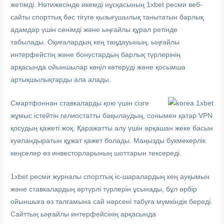
жетімді. Нәтижесінде икемді нұсқасының 1xbet ресми веб-
сайты спорттық бәс тігуге қызығушылық танытатын барлық
адамдар үшін сенімді және ыңғайлы құрал ретінде
табылады.
Оқиғалардың кең таңдауының, ыңғайлы
интерфейстің және бонустардың барлық түрлерінің
арқасында ойыншылар көңіл көтеруді және қосымша
артықшылықтарды ала алады.
Смартфоннан ставкаларды қою үшін сізге
жұмыс істейтін гелиостатты бақылаудың, сонымен қатар VPN
қосудың қажеті жоқ. Қаражатты алу үшін әрқашан жеке басын
куәландыратын құжат қажет болады. Маңызды букмекерлік
кеңселер өз инвесторларының шоттарын тексереді.
1xbet ресми журналы спорттық іс-шаралардың кең ауқымын
және ставкалардың әртүрлі түрлерін ұсынады, бұл әрбір
ойыншыға өз талғамына сай нәрсені табуға мүмкіндік береді.
Сайттың ыңғайлы интерфейсінің арқасында