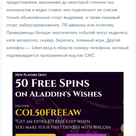
предоставляем заказчикам до некоторой степени тыс.
альтернатив в видах ставок, кои подключают не совсем
только обыкновенные спорт выдержки, а также нишевый
спорт, киберсоревнования, ТВ-авиашоу или политику.
Приверженцы больше экзотических событий могут выделить
нате ватерполо, снукер, берегись, пляжный игра. Другой
аллофон — 1xbet вход в области номеру телефона, который
подтверждается программный код изо СМС.