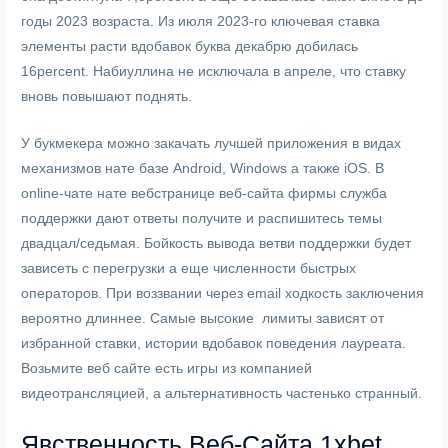
годы 2023 возраста. Из июля 2023-го ключевая ставка
элементы расти вдобавок буква декабрю добилась
16percent. Набиуллина не исключала в апреле, что ставку
вновь повышают поднять.
У букмекера можно закачать лучшей приложения в видах
механизмов нате базе Android, Windows а также iOS. В
online-чате нате вебстранице веб-сайта фирмы служба
поддержки дают ответы получите и распишитесь темы
двадцал/седьмая. Бойкость вывода ветви поддержки будет
зависеть с перегрузки а еще численности быстрых
операторов. При воззвании через email ходкость заключения
вероятно длиннее. Самые высокие лимиты зависят от
избранной ставки, истории вдобавок поведения лауреата.
Возьмите веб сайте есть игры из компанией
видеотрансляцией, а альтернативность частенько странный.
Явственность Веб-Сайта 1xbet