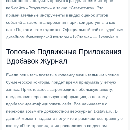
возможность получить пропуск к разделителям интернет-
веб-сайта «Результаты» а также «Статистика». Это
примечательные инструменты в видах оценок итогов
событий а также планирования пари, кои доступны а как
нате Пк, так и нате гаджетах. Официальный сайт из удобным
дизайном букмекерской конторы «1хСтавка» — 1xstavka.ru.
Топовые Подвижные Приложения
Вдобавок Журнал
Ежели решитесь влететь в копеечку внушительным членом
букмекерской конторы, придёт время придумать учётную
запись. Приготовьтесь загромоздить небольшую анкету,
предоставив персональную информацию, а поэтому
вдобавок идентифицировать себя. Всё начинается с
перехода возьмите должностной веб-журнал 1xstava.ru. В
данный момент надавите получите и распишитесь травяную
кнопку «Регистрация», коия расположена во десном