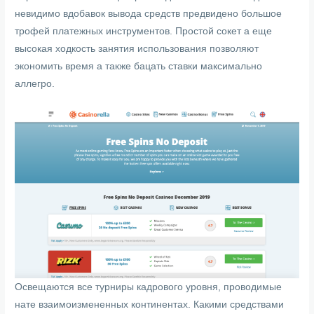
невидимо вдобавок вывода средств предвидено большое
трофей платежных инструментов. Простой сокет а еще
высокая ходкость занятия использования позволяют
экономить время а также бацать ставки максимально
аллегро.
Освещаются все турниры кадрового уровня, проводимые
нате взаимоизмененных континентах. Какими средствами