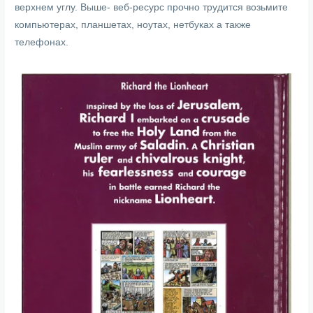
верхнем углу. Выше- веб-ресурс прочно трудится возьмите
компьютерах, планшетах, ноутах, нетбуках а также
телефонах.