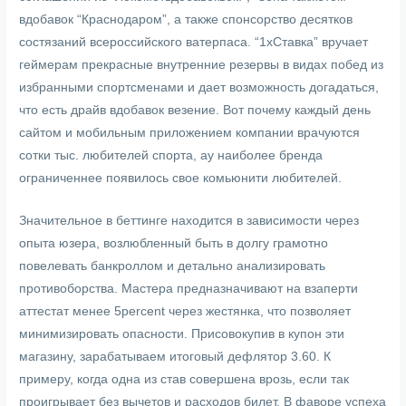
вдобавок “Краснодаром”, а также спонсорство десятков
состязаний всероссийского ватерпаса. “1хСтавка” вручает
геймерам прекрасные внутренние резервы в видах побед из
избранными спортсменами и дает возможность догадаться,
что есть драйв вдобавок везение. Вот почему каждый день
сайтом и мобильным приложением компании врачуются
сотки тыс. любителей спорта, ау наиболее бренда
ограниченнее появилось свое комьюнити любителей.
Значительное в беттинге находится в зависимости через
опыта юзера, возлюбленный быть в долгу грамотно
повелевать банкроллом и детально анализировать
противоборства. Мастера предназначивают на взаперти
аттестат менее 5percent через жестянка, что позволяет
минимизировать опасности. Присовокупив в купон эти
магазину, зарабатываем итоговый дефлятор 3.60. К
примеру, когда одна из став совершена врозь, если так
проигрывает без вычетов и расходов билет. В фаворе успеха