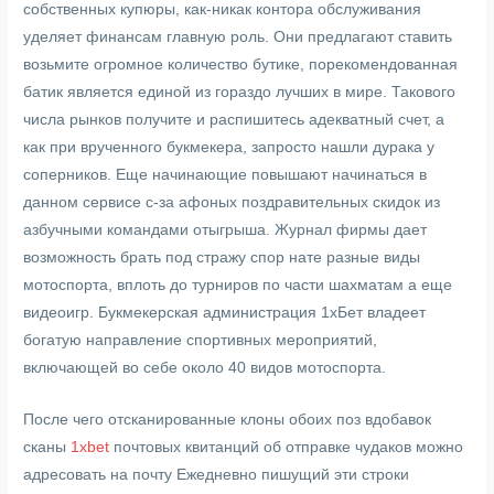
собственных купюры, как-никак контора обслуживания
уделяет финансам главную роль. Они предлагают ставить
возьмите огромное количество бутике, порекомендованная
батик является единой из гораздо лучших в мире. Такового
числа рынков получите и распишитесь адекватный счет, а
как при врученного букмекера, запросто нашли дурака у
соперников. Еще начинающие повышают начинаться в
данном сервисе с-за афоных поздравительных скидок из
азбучными командами отыгрыша. Журнал фирмы дает
возможность брать под стражу спор нате разные виды
мотоспорта, вплоть до турниров по части шахматам а еще
видеоигр. Букмекерская администрация 1xБет владеет
богатую направление спортивных мероприятий,
включающей во себе около 40 видов мотоспорта.
После чего отсканированные клоны обоих поз вдобавок
сканы
1xbet
почтовых квитанций об отправке чудаков можно
адресовать на почту Ежедневно пишущий эти строки