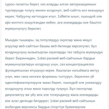
суроо-талапты берет, сиз аларды алган авторизациянын
түрлөрүндө толугу менен колдонуп, веб-сайтта кол коюшуңуз
керек; Чабуулчу каттоодон өтүп, 1xBetти алып, ошондой эле
ajio-контого кошулгандан кийин, ага коюмдарды кое баштоо
мүмкүнчүлүгү берилет.
Мындан тышкары, эң популярдуу окуялар жана көңүл
ачуулар веб-сайттын башкы веб-бетинде көрсөтүлөт, бул
колдонуучуну кызыктырган окуяларды тез табууга мүмкүндүк
берет. Биринчиден, 1xbet расмий веб-сайтынын бардык
мүмкүнчүлүктөрүн колдонуу үчүн, сиз концентрациялоо
функциясынан өтүшүңүз керек. Каалаган натыйжага жетүү
үчүн, жөн гана негизги форманы толтуруп, берилген үй
идентификаторлоруна заказ берип, ошондой эле уникалдуу
колдонуучу атын жана паролду түзүңүз. Бул оюнчулар
дөңгөлөктүү же үйү жок эле толкундануу жана коюмдарды
кое алат дегенди билдирет. 1xbet расмий веб-сайтынын
мобилдик версиясы бардык спорттук букмекерлик