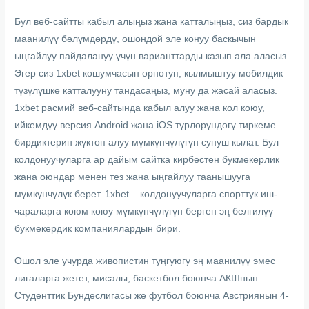
Бул веб-сайтты кабыл алыңыз жана катталыңыз, сиз бардык
маанилүү бөлүмдөрдү, ошондой эле конуу баскычын
ыңгайлуу пайдалануу үчүн варианттарды казып ала аласыз.
Эгер сиз 1xbet кошумчасын орнотуп, кылмыштуу мобилдик
түзүлүшкө катталууну тандасаңыз, муну да жасай аласыз.
1xbet расмий веб-сайтында кабыл алуу жана кол коюу,
ийкемдүү версия Android жана iOS түрлөрүндөгү тиркеме
бирдиктерин жүктөп алуу мүмкүнчүлүгүн сунуш кылат. Бул
колдонуучуларга ар дайым сайтка кирбестен букмекерлик
жана оюндар менен тез жана ыңгайлуу таанышууга
мүмкүнчүлүк берет. 1xbet – колдонуучуларга спорттук иш-
чараларга коюм коюу мүмкүнчүлүгүн берген эң белгилүү
букмекердик компаниялардын бири.
Ошол эле учурда живопистин туңгуюгу эң маанилүү эмес
лигаларга жетет, мисалы, баскетбол боюнча АКШнын
Студенттик Бундеслигасы же футбол боюнча Австриянын 4-