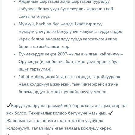
Акциянын шарттары жана шарттары тууралуу
көбүрөөк билүү үчүн букмекердик кеңсенин веб-
сайтына өтүңүз.
Мүмкүн, bachina бул жерде 1xbet киргизүү
мүмкүнчүлүгүнө ээ болуу үчүн кошумча түрдө оңдоо
керек болгон анормалдуу түрдө көрсөтүлгөн кире
бериш же жайгашкан жер.
Букмекердик кеңсе 2007-жылы ачылган, көйгөйлүү –
Орусияда (ишенбестик бар, эмне үчүн Брянск бул
ишке тартылган).
1xbet мобилдик сайты, өз кезегинде, ыңгайлуураак
жана колдонууга жөнөкөй, тынч интерфейси жана
бөлүмдөрдүн компакттуу жайгашуусу менен.
Кирүү түрлөрүнөн расмий веб-баракчаны ачыңыз, эгер ал
жок болсо, Техникалык колдоо бөлүмүнө жазыңыз.
Жарнамалык код негизги этапта каттоо учурунда
колдонулуп, талап кылынган талаага коюлушу керек.