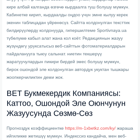
кире албай калганда өзгөчө кырдаалга туш болушу мүмкүн.
Кабинетке кирип, кырдаалды оңдоо үчүн эмне кылуу керек
экенин таблицадан үйрөнөсүз. Сайтта колдонулган тексттик
билдирүүлөрдү колдонууда, гипершилтеме Sportivnaya.ua
түбөлүккө кабыл алат жана кол коёт. Редакциянын жазуу
жүзүндөгү уруксатысыз веб-сайттын фотоматериалдарын
пайдаланууга тыюу салынат. ниетин текшерүү
жаратуучулардын пикири бирдей эмес болушу мүмкүн,
бирок ошондой эле колдонулган автордук укуктан тышкары
жоопкерчиликтин деми жок.
BET Букмекердик Компаниясы:
Каттоо, Ошондой Эле Оюнчунун
Жазуусунда Сөзмө-Сөз
Прогноздук коэффициентке
https://m-1xbetkz.com/ky/
жараша
ийгиликке жетишүү мүмкүн. Индекссиз кандайча, мен веб-