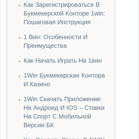
Как Зарегистрироваться В
Букмекерской Конторе 1win:
Пошаговая Инструкция
1 Вин: Особенности И
Преимущества
Как Начать Играть На 1вин
1Win Букмекерская Контора
И Казино
1Win Скачать Приложение:
На Андроид И IOS – Ставки
На Спорт С Мобильной
Версии БК