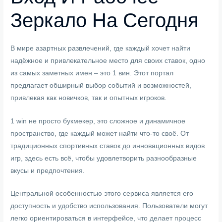
Зеркало На Сегодня
В мире азартных развлечений, где каждый хочет найти
надёжное и привлекательное место для своих ставок, одно
из самых заметных имен – это 1 вин. Этот портал
предлагает обширный выбор событий и возможностей,
привлекая как новичков, так и опытных игроков.
1 win не просто букмекер, это сложное и динамичное
пространство, где каждый может найти что-то своё. От
традиционных спортивных ставок до инновационных видов
игр, здесь есть всё, чтобы удовлетворить разнообразные
вкусы и предпочтения.
Центральной особенностью этого сервиса является его
доступность и удобство использования. Пользователи могут
легко ориентироваться в интерфейсе, что делает процесс