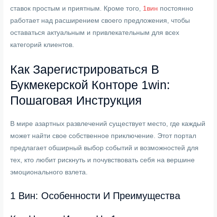
ставок простым и приятным. Кроме того,
1вин
постоянно
работает над расширением своего предложения, чтобы
оставаться актуальным и привлекательным для всех
категорий клиентов.
Как Зарегистрироваться В
Букмекерской Конторе 1win:
Пошаговая Инструкция
В мире азартных развлечений существует место, где каждый
может найти свое собственное приключение. Этот портал
предлагает обширный выбор событий и возможностей для
тех, кто любит рискнуть и почувствовать себя на вершине
эмоционального взлета.
1 Вин: Особенности И Преимущества