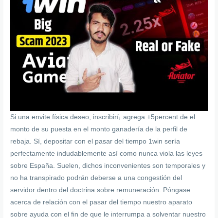
Si una envite fí­sica deseo, inscribirí¡ agrega +5percent de el
monto de su puesta en el monto ganadería de la perfil de
rebaja. Sí, depositar con el pasar del tiempo 1win serí­a
perfectamente indudablemente así­ como nunca viola las leyes
sobre España. Suelen, dichos inconvenientes son temporales y
no ha transpirado podrán deberse a una congestión del
servidor dentro del doctrina sobre remuneración. Póngase
acerca de relación con el pasar del tiempo nuestro aparato
sobre ayuda con el fin de que le interrumpa a solventar nuestro