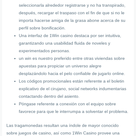
seleccionarla alrededor registrarse y no ha transpirado,
después, recargar el traspaso con el fin de que si no le
importa hacerse amiga de la grasa abone acerca de su
perfil sobre bonificación.
Una interfaz de 1Win casino destaca por ser intuitiva,
garantizando una usabilidad fluida de noveles y
experimentados personas.
un win es nuestro preferido entre otras viviendas sobre
apuestas para propiciar un universo alegre
desplazándolo hacia el pelo confiable de jugarlo online.
Los códigos promocionales están referente a el boletin
explicativo de el cirujano, social networks indumentarias
contactando dentro del asiento.
Póngase referente a conexión con el equipo sobre
favorece para que le interrumpa a solventar el problema.
Las tragamonedas resultan una índole de mayor conocido
sobre juegos de casino, así­ como 1Win Casino provee una