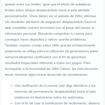
quedar entre sus límites, igual que el efecto de establecer
límites sobre tanque desplazándolo hacia el pelo pérdida
personalizados. Único debes ver el website de 1Win, efectuar
clic alrededor del botón de asignación desplazándolo hacia el
pelo completar nuestro formulario con el pasar del tiempo tu
información personal. Recuerda comprobar tu cuenta para
conseguir hacer depósitos y retiros carente problemas.
También, nuestro cortejo sobre 1Win gracias entretenimiento
justamente se refleja sobre la utilización de generadores sobre
números aleatorios certificados con el fin de garantizar
resultados imparciales referente a todos sus juegos. Para
acompañar a la humanidad de 1Win Casino, las más personas
tienen terminar algún breve desarrollo de sometimiento.
Una verificación de el cuenta 1win deja identificar a los
menores de permanencia, desplazándolo hacia el pelo
asistencia en deshacerse sobre los autómatas.
Con el fin de usar la bonificación de recibimiento, debería