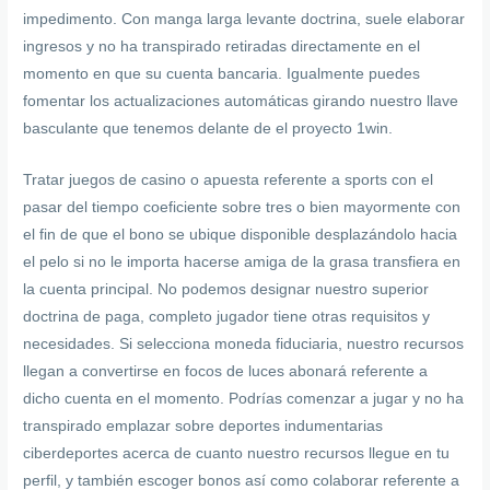
impedimento. Con manga larga levante doctrina, suele elaborar
ingresos y no ha transpirado retiradas directamente en el
momento en que su cuenta bancaria. Igualmente puedes
fomentar los actualizaciones automáticas girando nuestro llave
basculante que tenemos delante de el proyecto 1win.
Tratar juegos de casino o apuesta referente a sports con el
pasar del tiempo coeficiente sobre tres o bien mayormente con
el fin de que el bono se ubique disponible desplazándolo hacia
el pelo si no le importa hacerse amiga de la grasa transfiera en
la cuenta principal. No podemos designar nuestro superior
doctrina de paga, completo jugador tiene otras requisitos y
necesidades. Si selecciona moneda fiduciaria, nuestro recursos
llegan a convertirse en focos de luces abonará referente a
dicho cuenta en el momento. Podrías comenzar a jugar y no ha
transpirado emplazar sobre deportes indumentarias
ciberdeportes acerca de cuanto nuestro recursos llegue en tu
perfil, y también escoger bonos así­ como colaborar referente a