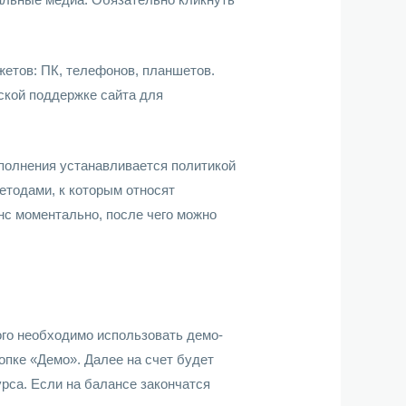
жетов: ПК, телефонов, планшетов.
еской поддержке сайта для
ополнения устанавливается политикой
етодами, к которым относят
анс моментально, после чего можно
ого необходимо использовать демо-
опке «Демо». Далее на счет будет
урса. Если на балансе закончатся