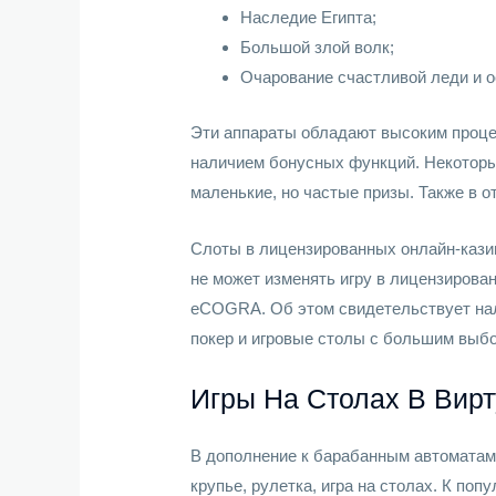
Наследие Египта;
Большой злой волк;
Очарование счастливой леди и 
Эти аппараты обладают высоким проце
наличием бонусных функций. Некоторы
маленькие, но частые призы. Также в 
Слоты в лицензированных онлайн-казин
не может изменять игру в лицензирова
eCOGRA. Об этом свидетельствует нал
покер и игровые столы с большим выбо
Игры На Столах В Вир
В дополнение к барабанным автоматам,
крупье, рулетка, игра на столах. К попу