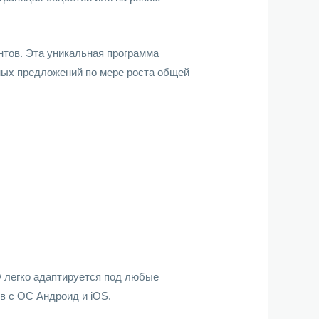
нтов. Эта уникальная программа
ных предложений по мере роста общей
О легко адаптируется под любые
в с ОС Андроид и iOS.