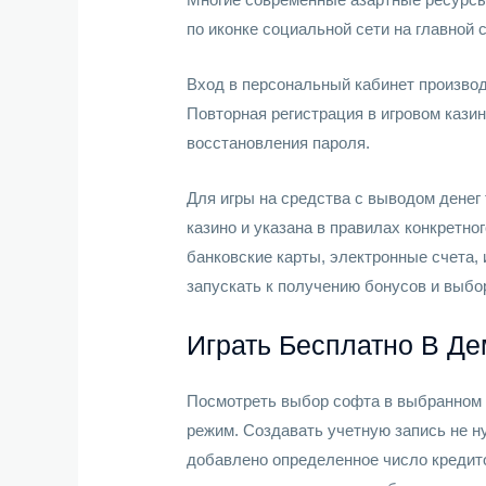
по иконке социальной сети на главной 
Вход в персональный кабинет производ
Повторная регистрация в игровом кази
восстановления пароля.
Для игры на средства с выводом денег
казино и указана в правилах конкретн
банковские карты, электронные счета,
запускать к получению бонусов и выбо
Играть Бесплатно В Д
Посмотреть выбор софта в выбранном к
режим. Создавать учетную запись не ну
добавлено определенное число кредито