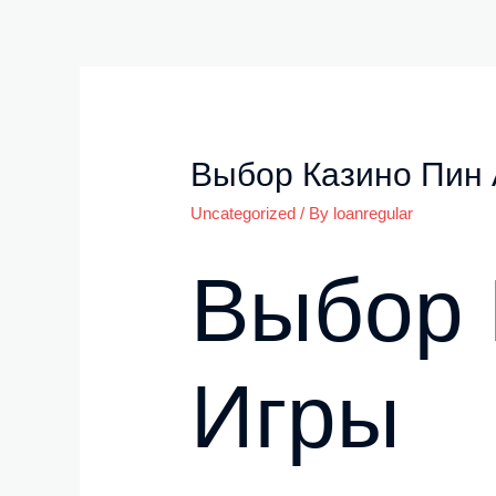
Skip
to
content
Выбор Казино Пин 
Uncategorized
/ By
loanregular
Выбор 
Игры