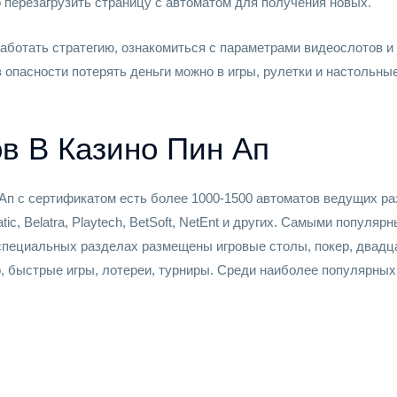
о перезагрузить страницу с автоматом для получения новых.
аботать стратегию, ознакомиться с параметрами видеослотов 
ез опасности потерять деньги можно в игры, рулетки и настольны
в В Казино Пин Ап
 Ап с сертификатом есть более 1000-1500 автоматов ведущих ра
atic, Belatra, Playtech, BetSoft, NetEnt и других. Самыми попул
 специальных разделах размещены игровые столы, покер, двадца
о, быстрые игры, лотереи, турниры. Среди наиболее популярных