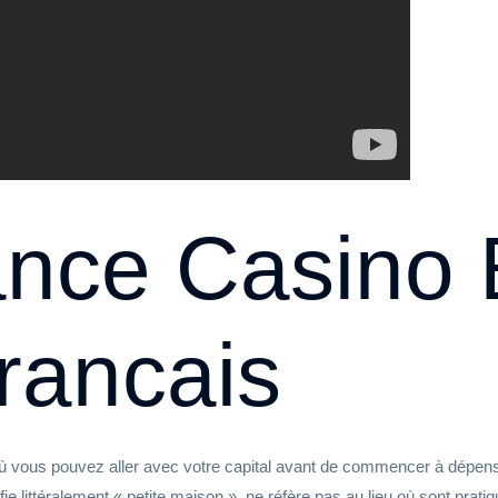
nce Casino 
rancais
 vous pouvez aller avec votre capital avant de commencer à dépenser
nifie littéralement « petite maison », ne réfère pas au lieu où sont pra