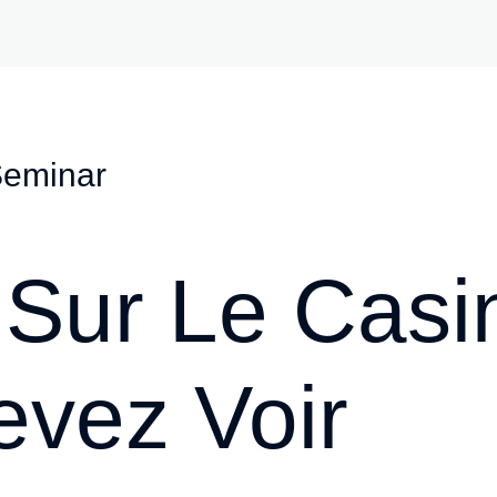
Seminar
 Sur Le Cas
vez Voir