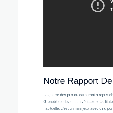
Notre Rapport De
La guerre des prix du carburant a repris 
Grenoble et devient un véritable « facilitate
habituelle, c’est un mini jeux avec cinq po