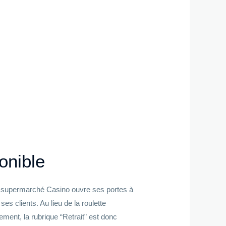
onible
ier supermarché Casino ouvre ses portes à
ses clients. Au lieu de la roulette
ement, la rubrique “Retrait” est donc