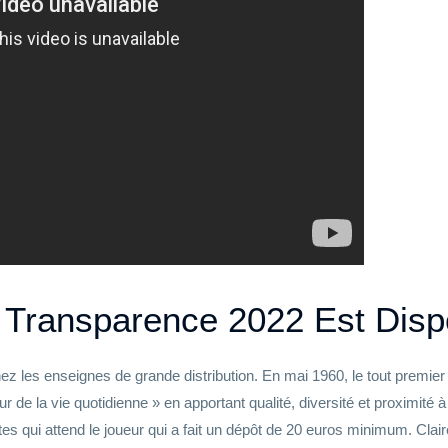
 Transparence 2022 Est Disp
chez les enseignes de grande distribution. En mai 1960, le tout prem
ur de la vie quotidienne » en apportant qualité, diversité et proximité à 
rtes qui attend le joueur qui a fait un dépôt de 20 euros minimum. Clair