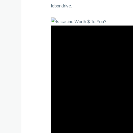
lebondrive.