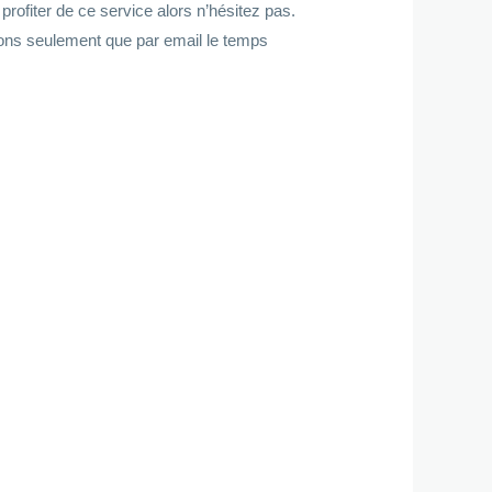
rofiter de ce service alors n’hésitez pas.
ons seulement que par email le temps