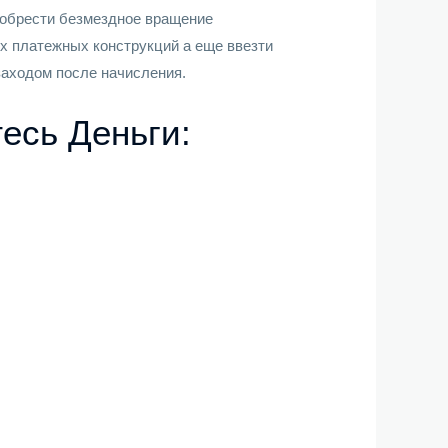
иобрести безмездное вращение
х платежных конструкций а еще ввезти
заходом после начисления.
есь Деньги: