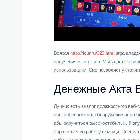
Всякая
http://ricur.ru/023.html
игра владе
получения выигрыша. Мы удостоверилис
использовании. Сие позволяет уклоня
Денежные Акта В
Лучник есть аналог должностного веб-
абы побеспокоить обнаружение альтерн
абы заручиться высокостабильный впус
обратиться во работу помощи. Специал
действующих альтернативных гиперссыл