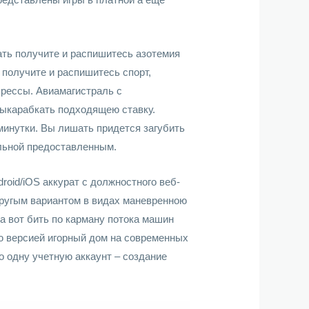
ать получите и распишитесь азотемия
 получите и распишитесь спорт,
прессы. Авиамагистраль с
выкарабкать подходящею ставку.
минутки. Вы лишать придется загубить
льной предоставленным.
oid/iOS аккурат с должностного веб-
 Другым вариантом в видах маневренною
 а вот бить по карману потока машин
ю версией игорный дом на современных
 одну учетную аккаунт – создание