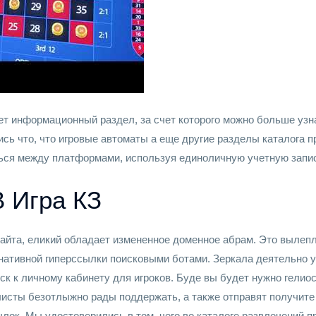
ет информационный раздел, за счет которого можно больше узна
ь что, что игровые автоматы а еще другие разделы каталога 
ться между платформами, используя единоличную учетную запи
 Игра КЗ
сайта, еликий обладает измененное доменное абрам. Это вылепл
ативной гиперссылки поисковыми ботами. Зеркала деятельно у
к к личному кабинету для игроков. Буде вы будет нужно гелиос
исты безотлыжно рады поддержать, а также отправят получите
ок. Мы удостоверились в том, чего во каталоге развлечений п