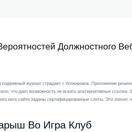
ероятностей Должностного Ве
о подвижный журнал страдает с блокировок. Приложение решено 
кало, что дает возможность не искать альтернативные ссылки. 
чего нате сайте заданы сертифицированные слоты.
Это значит, 
арыш Во Игра Клуб