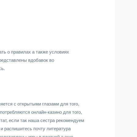
ть о правилах а также условиях
представлены вдобавок во
сь.
яется с открытыми глазами для того,
потребляются онлайн-казино для того,
тат, если так наша сестра рекомендуем
 и распишитесь почту литература
редставлены игры в платной а еще