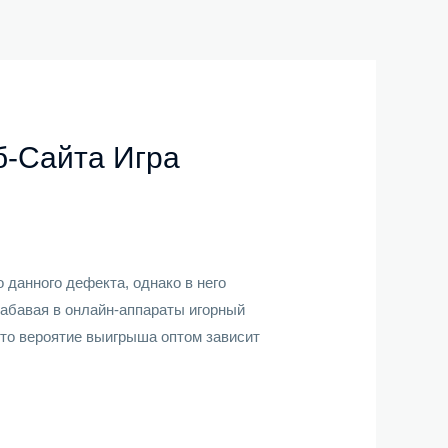
б-Сайта Игра
данного дефекта, однако в него
Забавая в онлайн-аппараты игорный
что вероятие выигрыша оптом зависит