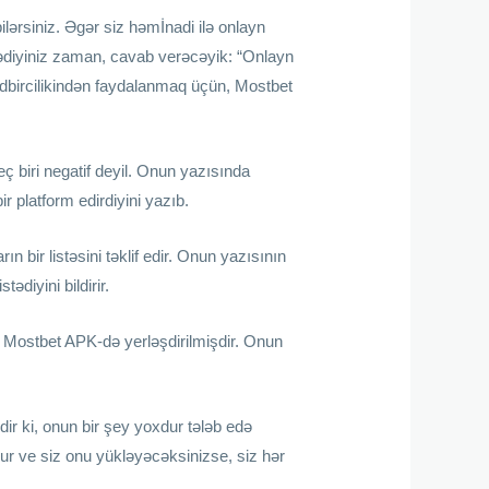
lərsiniz. Əgər siz həmİnadi ilə onlayn
ədiyiniz zaman, cavab verəcəyik: “Onlayn
dbircilikindən faydalanmaq üçün, Mostbet
eç biri negatif deyil. Onun yazısında
r platform edirdiyini yazıb.
 bir listəsini təklif edir. Onun yazısının
diyini bildirir.
ı Mostbet APK-də yerləşdirilmişdir. Onun
dir ki, onun bir şey yoxdur tələb edə
r ve siz onu yükləyəcəksinizse, siz hər