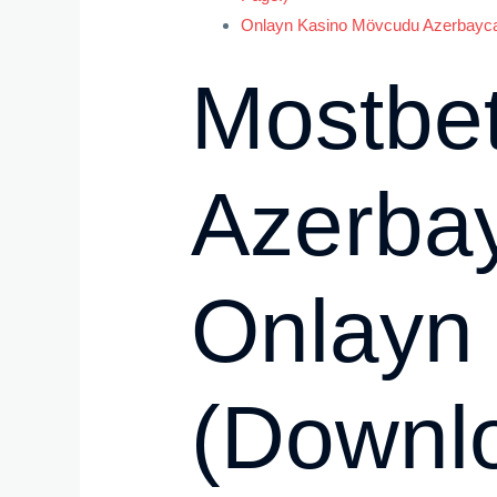
Onlayn Kasino Mövcudu Azerbaycand
Mostbet
Azerba
Onlayn 
(Downl