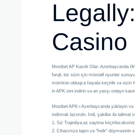
Legally
Casino 
Mostbet AP Kasıtlı Olar: Azerbaycanda Ən 
fərqli, biz sizin için müxtəlif oyunlar sun
mümkün olduqca həyata keçirilir və sizin hə
in APK-sini indirin və ən yaxşı onlayn kasin
Mostbet APK-ı Azerbaycanda yükləyin və o
indirmək lazımdır. İndi, şəkillər ilə talimat ver
1. Siz Trajediya.az saytına keçiriləcəksin
2. Cihazınıza tapın və “İndir” düyməsinin s