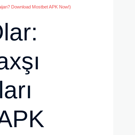
baijan? Download Mostbet APK Now!)
lar:
axşı
arı
 APK