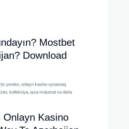
ndayın? Mostbet
aijan? Download
iniz yerden, onlayn kasino oynamaq
ekran, kolleksiya, qısa məlumat və daha
n Onlayn Kasino