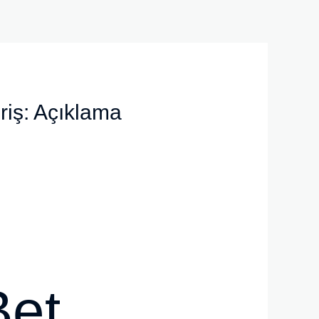
riş: Açıklama
Bet