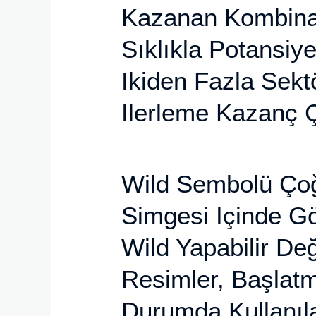
Kazanan Kombinas
Sıklıkla Potansiye
Ikiden Fazla Sekt
Ilerleme Kazanç 
Wild Sembolü Çoğ
Simgesi Içinde Gö
Wild Yapabilir Değ
Resimler, Başlat
Durumda Kullanıla