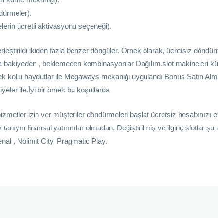
dürmeler).
erin ücretli aktivasyonu seçeneği).
rleştirildi ikiden fazla benzer döngüler. Örnek olarak, ücretsiz döndü
 bakiyeden , beklemeden kombinasyonlar Dağılım.slot makineleri küme
ek kollu haydutlar ile Megaways mekaniği uygulandı Bonus Satın Alm
eler ile.İyi bir örnek bu koşullarda
zmetler izin ver müşteriler döndürmeleri başlat ücretsiz hesabınızı 
 tanıyın finansal yatırımlar olmadan. Değiştirilmiş ve ilginç slotlar şu 
 , Nolimit City, Pragmatic Play.