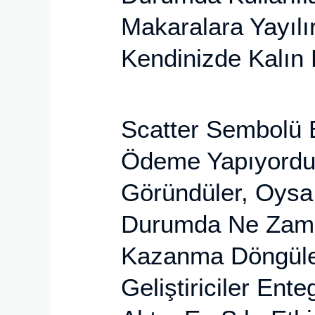
Makaralara Yayılı
Kendinizde Kalın P
Scatter Sembolü B
Ödeme Yapıyordu
Göründüler, Oysa 
Durumda Ne Zaman
Kazanma Döngüler
Geliştiriciler Ent