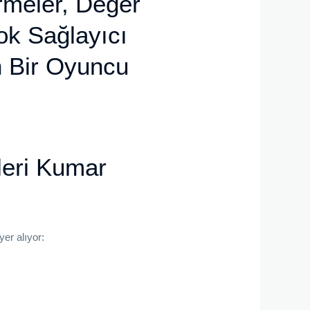
rmeler, Değer
ok Sağlayıcı
n Bir Oyuncu
leri Kumar
yer alıyor: