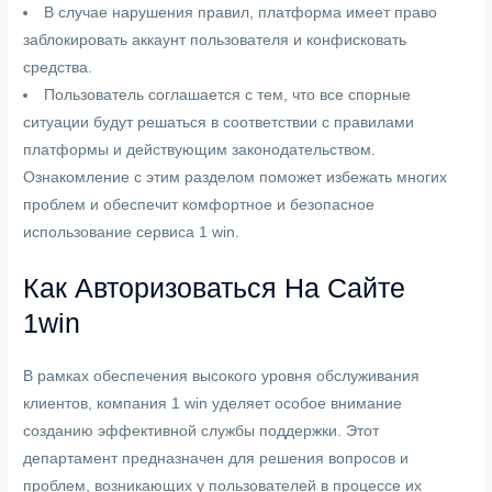
В случае нарушения правил, платформа имеет право
заблокировать аккаунт пользователя и конфисковать
средства.
Пользователь соглашается с тем, что все спорные
ситуации будут решаться в соответствии с правилами
платформы и действующим законодательством.
Ознакомление с этим разделом поможет избежать многих
проблем и обеспечит комфортное и безопасное
использование сервиса 1 win.
Как Авторизоваться На Сайте
1win
В рамках обеспечения высокого уровня обслуживания
клиентов, компания 1 win уделяет особое внимание
созданию эффективной службы поддержки. Этот
департамент предназначен для решения вопросов и
проблем, возникающих у пользователей в процессе их