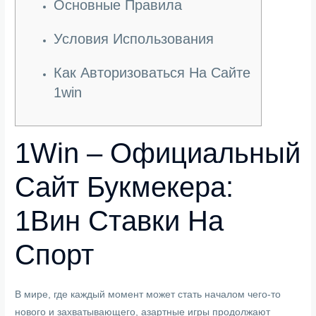
Основные Правила
Условия Использования
Как Авторизоваться На Сайте
1win
1Win – Официальный
Сайт Букмекера:
1Вин Ставки На
Спорт
В мире, где каждый момент может стать началом чего-то
нового и захватывающего, азартные игры продолжают