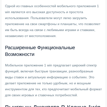
Одной из главных особенностей мобильного приложения 1
win является его высокая доступность и простота
использования. Пользователи могут легко загрузить
приложение на свои смартфоны и планшеты, что позволяет
им быть всегда на связи с любимыми играми и ставками,
независимо от местоположения.
Расширенные Функциональные
Возможности
Мобильное приложение 1 win предлагает широкий спектр
функций, включая быстрые транзакции, разнообразные
виды ставок и актуальную информацию о событиях. Это
делает приложение не только удобным, но и мощным
инструментом для тех, кто предпочитает мобильный формат
для своих игровых и ставочных потребностей.