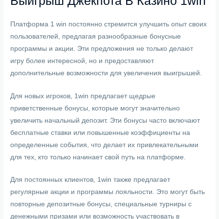
Выигрыш Джекпота В Казино 1win
Платформа 1 win постоянно стремится улучшить опыт своих
пользователей, предлагая разнообразные бонусные
программы и акции. Эти предложения не только делают
игру более интересной, но и предоставляют
дополнительные возможности для увеличения выигрышей.
Для новых игроков, 1win предлагает щедрые
приветственные бонусы, которые могут значительно
увеличить начальный депозит. Эти бонусы часто включают
бесплатные ставки или повышенные коэффициенты на
определенные события, что делает их привлекательными
для тех, кто только начинает свой путь на платформе.
Для постоянных клиентов, 1win также предлагает
регулярные акции и программы лояльности. Это могут быть
повторные депозитные бонусы, специальные турниры с
денежными призами или возможность участвовать в