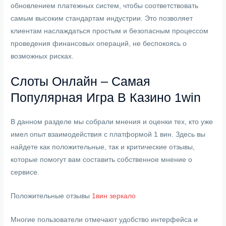
обновлением платежных систем, чтобы соответствовать
самым высоким стандартам индустрии. Это позволяет
клиентам наслаждаться простым и безопасным процессом
проведения финансовых операций, не беспокоясь о
возможных рисках.
Слоты Онлайн – Самая
Популярная Игра В Казино 1win
В данном разделе мы собрали мнения и оценки тех, кто уже
имел опыт взаимодействия с платформой 1 вин. Здесь вы
найдете как положительные, так и критические отзывы,
которые помогут вам составить собственное мнение о
сервисе.
Положительные отзывы
1вин зеркало
Многие пользователи отмечают удобство интерфейса и