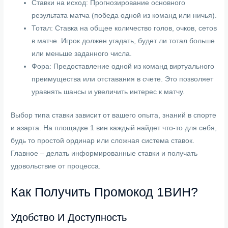
Ставки на исход: Прогнозирование основного
результата матча (победа одной из команд или ничья).
Тотал: Ставка на общее количество голов, очков, сетов
в матче. Игрок должен угадать, будет ли тотал больше
или меньше заданного числа.
Фора: Предоставление одной из команд виртуального
преимущества или отставания в счете. Это позволяет
уравнять шансы и увеличить интерес к матчу.
Выбор типа ставки зависит от вашего опыта, знаний в спорте
и азарта. На площадке 1 вин каждый найдет что-то для себя,
будь то простой ординар или сложная система ставок.
Главное – делать информированные ставки и получать
удовольствие от процесса.
Как Получить Промокод 1ВИН?
Удобство И Доступность