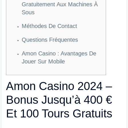
Gratuitement Aux Machines À
Sous
Méthodes De Contact
Questions Fréquentes
Amon Casino : Avantages De
Jouer Sur Mobile
Amon Casino 2024 –
Bonus Jusqu’à 400 €
Et 100 Tours Gratuits