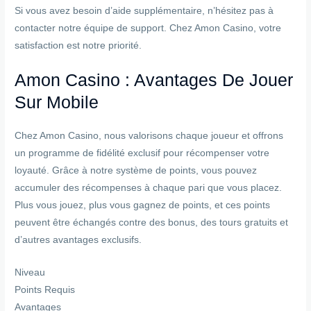
Si vous avez besoin d’aide supplémentaire, n’hésitez pas à
contacter notre équipe de support. Chez Amon Casino, votre
satisfaction est notre priorité.
Amon Casino : Avantages De Jouer
Sur Mobile
Chez Amon Casino, nous valorisons chaque joueur et offrons
un programme de fidélité exclusif pour récompenser votre
loyauté. Grâce à notre système de points, vous pouvez
accumuler des récompenses à chaque pari que vous placez.
Plus vous jouez, plus vous gagnez de points, et ces points
peuvent être échangés contre des bonus, des tours gratuits et
d’autres avantages exclusifs.
Niveau
Points Requis
Avantages