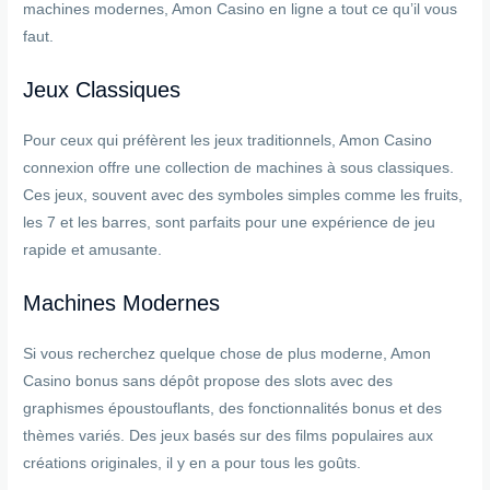
machines modernes, Amon Casino en ligne a tout ce qu’il vous
faut.
Jeux Classiques
Pour ceux qui préfèrent les jeux traditionnels, Amon Casino
connexion offre une collection de machines à sous classiques.
Ces jeux, souvent avec des symboles simples comme les fruits,
les 7 et les barres, sont parfaits pour une expérience de jeu
rapide et amusante.
Machines Modernes
Si vous recherchez quelque chose de plus moderne, Amon
Casino bonus sans dépôt propose des slots avec des
graphismes époustouflants, des fonctionnalités bonus et des
thèmes variés. Des jeux basés sur des films populaires aux
créations originales, il y en a pour tous les goûts.