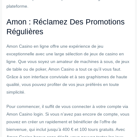
plateforme.
Amon : Réclamez Des Promotions
Régulières
Amon Casino en ligne offre une expérience de jeu
exceptionnelle avec une large sélection de jeux de casino en
ligne. Que vous soyez un amateur de machines à sous, de jeux
de table ou de poker, Amon Casino a tout ce qu’il vous faut.
Grâce à son interface conviviale et à ses graphismes de haute
qualité, vous pouvez profiter de vos jeux préférés en toute
simplicité.
Pour commencer, il suffit de vous connecter à votre compte via
Amon Casino login. Si vous n’avez pas encore de compte, vous
pouvez en créer un rapidement et bénéficier de l’offre de
bienvenue, qui inclut jusqu’à 400 € et 100 tours gratuits. Avec