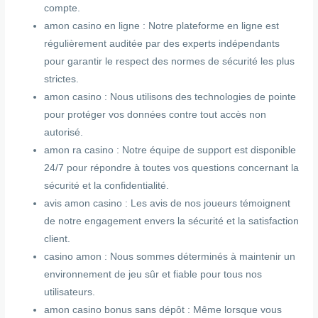
compte.
amon casino en ligne : Notre plateforme en ligne est
régulièrement auditée par des experts indépendants
pour garantir le respect des normes de sécurité les plus
strictes.
amon casino : Nous utilisons des technologies de pointe
pour protéger vos données contre tout accès non
autorisé.
amon ra casino : Notre équipe de support est disponible
24/7 pour répondre à toutes vos questions concernant la
sécurité et la confidentialité.
avis amon casino : Les avis de nos joueurs témoignent
de notre engagement envers la sécurité et la satisfaction
client.
casino amon : Nous sommes déterminés à maintenir un
environnement de jeu sûr et fiable pour tous nos
utilisateurs.
amon casino bonus sans dépôt : Même lorsque vous