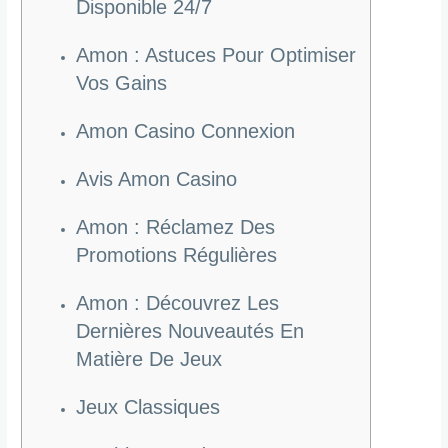
Disponible 24/7
Amon : Astuces Pour Optimiser
Vos Gains
Amon Casino Connexion
Avis Amon Casino
Amon : Réclamez Des
Promotions Régulières
Amon : Découvrez Les
Dernières Nouveautés En
Matière De Jeux
Jeux Classiques