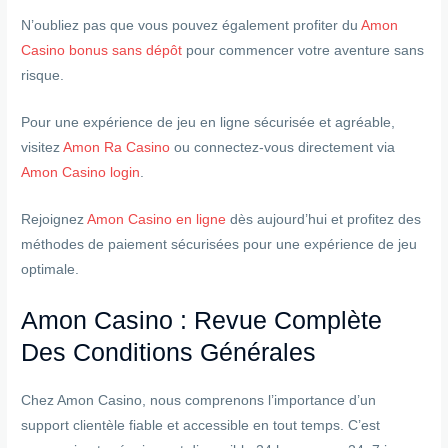
N’oubliez pas que vous pouvez également profiter du
Amon
Casino bonus sans dépôt
pour commencer votre aventure sans
risque.
Pour une expérience de jeu en ligne sécurisée et agréable,
visitez
Amon Ra Casino
ou connectez-vous directement via
Amon Casino login
.
Rejoignez
Amon Casino en ligne
dès aujourd’hui et profitez des
méthodes de paiement sécurisées pour une expérience de jeu
optimale.
Amon Casino : Revue Complète
Des Conditions Générales
Chez Amon Casino, nous comprenons l’importance d’un
support clientèle fiable et accessible en tout temps. C’est