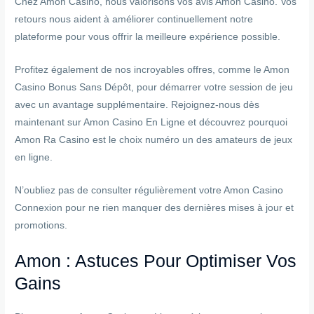
Chez Amon Casino, nous valorisons vos avis Amon Casino. Vos
retours nous aident à améliorer continuellement notre
plateforme pour vous offrir la meilleure expérience possible.
Profitez également de nos incroyables offres, comme le Amon
Casino Bonus Sans Dépôt, pour démarrer votre session de jeu
avec un avantage supplémentaire. Rejoignez-nous dès
maintenant sur Amon Casino En Ligne et découvrez pourquoi
Amon Ra Casino est le choix numéro un des amateurs de jeux
en ligne.
N’oubliez pas de consulter régulièrement votre Amon Casino
Connexion pour ne rien manquer des dernières mises à jour et
promotions.
Amon : Astuces Pour Optimiser Vos
Gains