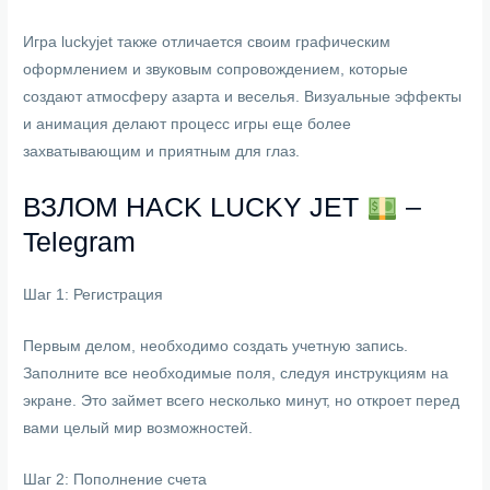
Игра luckyjet также отличается своим графическим
оформлением и звуковым сопровождением, которые
создают атмосферу азарта и веселья. Визуальные эффекты
и анимация делают процесс игры еще более
захватывающим и приятным для глаз.
ВЗЛОМ HACK LUCKY JET
–
Telegram
Шаг 1: Регистрация
Первым делом, необходимо создать учетную запись.
Заполните все необходимые поля, следуя инструкциям на
экране. Это займет всего несколько минут, но откроет перед
вами целый мир возможностей.
Шаг 2: Пополнение счета