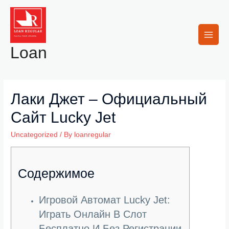
Skip
to
content
Main
Loan
Men
Лаки Джет – Официальный
Сайт Lucky Jet
Uncategorized
/ By
loanregular
Содержимое
Игровой Автомат Lucky Jet:
Играть Онлайн В Слот
Бесплатно И Без Регистрации