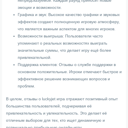
непредсказуемой. Каждый раунд приносит новые
эмоции и возможности.
Графика и звук: Высокое качество графики и звуковых
эффектов создают полноценную игровую атмосферу,
что является важным аспектом для многих игроков.
Возможности выигрыша: Пользователи часто
упоминают о реальных возможностях выиграть
значительные суммы, что делает игру ещё более
привлекательной.
Поддержка клиентов: Отзывы о службе поддержки в
основном положительные. Игроки отмечают быстрое и
эффективное решение возникающих вопросов и
проблем.
В целом, отзывы о luckyjet игра отражают позитивный опыт
большинства пользователей, подчеркивая её
привлекательность и увлекательность. Это делает её
отличным выбором для тех, кто ищет динамичную и
потенциально прибыльную онлайн-игру.