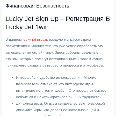
Финансовая Безопасность
Lucky Jet Sign Up – Регистрация В
Lucky Jet 1win
В данном
lucky jet играть
разделе мы рассмотрим
впечатления и мнения тех, кто уже успел опробовать эту
увлекательную онлайн-игру. Здесь собраны реальные
отзывы, которые помогут потенциальным игрокам лучше
понять, чего ожидать от игрового процесса и атмосферы.
Интерфейс и удобство использования: Многие
пользователи отмечают, что интерфейс игры
интуитивно понятен и удобен. Это позволяет быстро
освоиться и начать играть без лишних трудностей.
Динамика игры: Отзывы свидетельствуют о высокой
динамике игры, что делает её захватывающей и