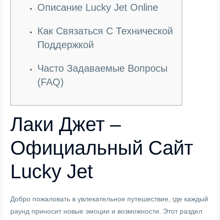
Oписание Lucky Jet Online
Как Связаться С Технической
Поддержкой
Часто Задаваемые Вопросы
(FAQ)
Лаки Джет –
Официальный Сайт
Lucky Jet
Добро пожаловать в увлекательное путешествие, где каждый
раунд приносит новые эмоции и возможности. Этот раздел