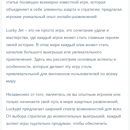
статьи посвящен всемирно известной игре, которая
объединяет в себе элементы азарта и стратегии, предлагая
игрокам уникальный опыт онлайн-развлечений.
Lucky Jet – это не просто игра; это сочетание удачи и
мастерства, где каждый игрок может стать главным героем
своей истории. В этом мире каждый клик может стать
началом большого выигрыша или увлекательного
приключения. Здесь мы рассмотрим основные аспекты и
особенности, которые делают эту игру столь
привлекательной для миллионов пользователей по всему
миру.
Независимо от того, являетесь ли вы опытным игроком или
только начинаете свой путь в мире азартных развлечений,
Luckyjet предлагает широкий спектр возможностей для всех.
От выбора стратегии до моментальных выигрышей, каждый
аспект игры тщательно продуман, чтобы обеспечить