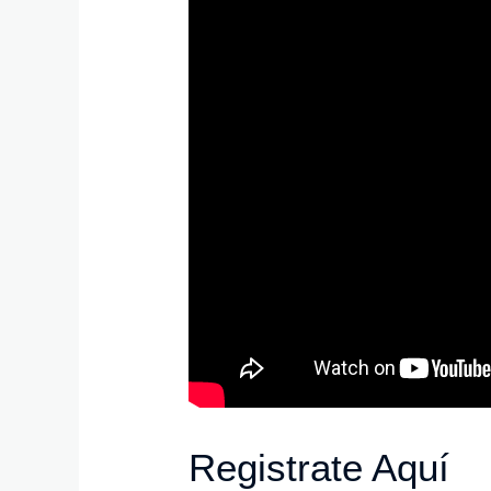
Registrate Aquí