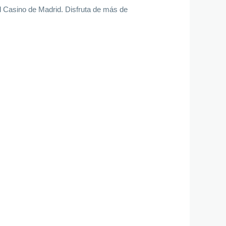
l Casino de Madrid. Disfruta de más de