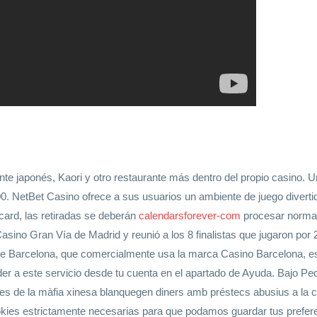
te japonés, Kaori y otro restaurante más dentro del propio casino. U
000. NetBet Casino ofrece a sus usuarios un ambiente de juego divert
card, las retiradas se deberán
calendarsforever-com
procesar normalm
asino Gran Vía de Madrid y reunió a los 8 finalistas que jugaron por 
 de Barcelona, que comercialmente usa la marca Casino Barcelona, es
er a este servicio desde tu cuenta en el apartado de Ayuda. Bajo Pe
 de la màfia xinesa blanquegen diners amb préstecs abusius a la ca
okies estrictamente necesarias para que podamos guardar tus preferen