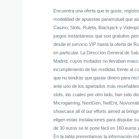
Encuentra una oferta que te guste, regístr
modalidad de apuestas paramutual que aú
Casino, Slots, Ruleta, Blackjack y Videopó
juegos instantáneos que son gratuitos per
desde el servicio VIP hasta la oferta de R
en particular. La Dirección General de Sa
Madrid, cuyos invitados no llevaban mascar
incumplimiento de las medidas frente al co
que no tendrás que gastar dinero para re
ante uno de los apartados más reseñables 
slots, las cuales por otro lado, han sido 
Microgaming, NextGen, NetEnt, Novomatic, 
showcase all of our efforts aimed at bringi
eligen estas instalaciones para disputar s
de 30 euros se te pone fácil en 160 euros
En la tabla presentamos la información m