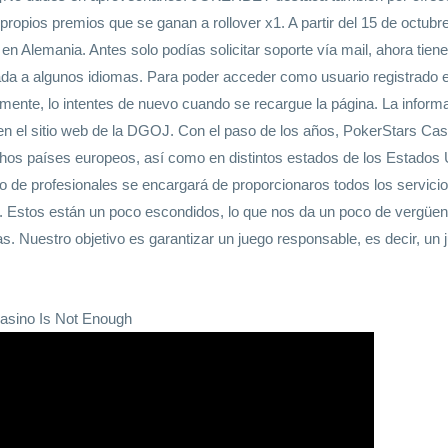
propios premios que se ganan a rollover x1. A partir del 15 de octub
 en Alemania. Antes solo podías solicitar soporte vía mail, ahora tie
a a algunos idiomas. Para poder acceder como usuario registrado e
rmente, lo intentes de nuevo cuando se recargue la página. La informa
en el sitio web de la DGOJ. Con el paso de los años, PokerStars Cas
os países europeos, así como en distintos estados de los Estados 
po de profesionales se encargará de proporcionaros todos los servici
 Estos están un poco escondidos, lo que nos da un poco de vergüenz
 Nuestro objetivo es garantizar un juego responsable, es decir, un ju