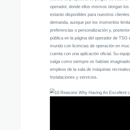
operador, donde ellos mismos otorgan los 
estarán disponibles para nuestros clientes
demanda, aunque por los momentos limitad
preferencias o personalización y, posterio
pública en la página del operador de TSG 
mundo con licencias de operación en much
cuenta con una aplicación oficial. Su equi
salga como siempre os habíais imaginado.
empleos de la sala de máquinas recreativas.
Instalaciones y servicios.