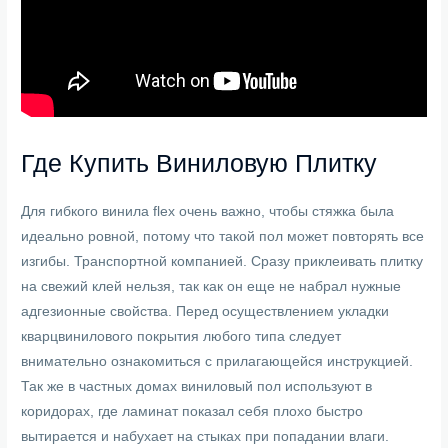
Где Купить Виниловую Плитку
Для гибкого винила flex очень важно, чтобы стяжка была
идеально ровной, потому что такой пол может повторять все
изгибы. Транспортной компанией. Сразу приклеивать плитку
на свежий клей нельзя, так как он еще не набрал нужные
адгезионные свойства. Перед осуществлением укладки
кварцвинилового покрытия любого типа следует
внимательно ознакомиться с прилагающейся инструкцией.
Так же в частных домах виниловый пол используют в
коридорах, где ламинат показал себя плохо быстро
вытирается и набухает на стыках при попадании влаги.