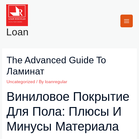
Skip
to
content
Main
Loan
Men
The Advanced Guide To
Ламинат
Uncategorized
/ By
loanregular
Виниловое Покрытие
Для Пола: Плюсы И
Минусы Материала