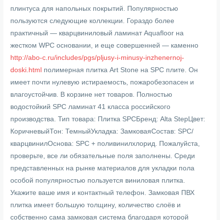
плинтуса для напольных покрытий. Популярностью
пользуются следующие коллекции. Гораздо более
практичный — кварцвиниловый ламинат Aquafloor на
жестком WPC основании, и еще совершенней — каменно
http://abo-c.ru/includes/pgs/pljusy-i-minusy-inzhenernoj-
doski.html
полимерная плитка Art Stone на SPC плите. Он
имеет почти нулевую истираемость, пожаробезопасен и
влагоустойчив. В корзине нет товаров. Полностью
водостойкий SPC ламинат 41 класса российского
производства. Тип товара: Плитка SPCБренд: Alta StepЦвет:
КоричневыйТон: ТемныйУкладка: ЗамковаяСостав: SPC/
кварцвинилОснова: SPC + поливинилхлорид. Пожалуйста,
проверьте, все ли обязательные поля заполнены. Среди
представленных на рынке материалов для укладки пола
особой популярностью пользуется виниловая плитка.
Укажите ваше имя и контактный телефон. Замковая ПВХ
плитка имеет большую толщину, количество слоёв и
собственно сама замковая система благодаря которой