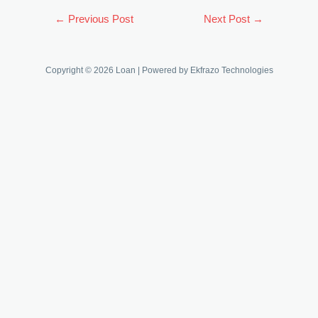
Post
←
Previous Post
Next Post
→
navigation
Copyright © 2026 Loan | Powered by Ekfrazo Technologies