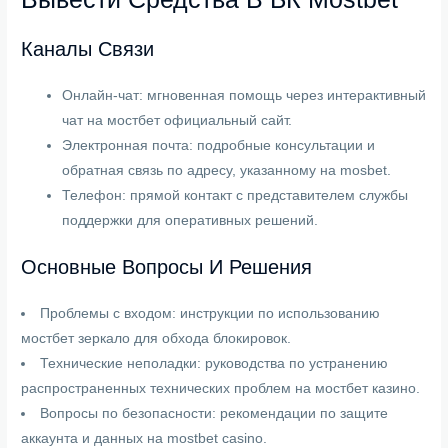
Каналы Связи
Онлайн-чат: мгновенная помощь через интерактивный
чат на мостбет официальный сайт.
Электронная почта: подробные консультации и
обратная связь по адресу, указанному на mosbet.
Телефон: прямой контакт с представителем службы
поддержки для оперативных решений.
Основные Вопросы И Решения
Проблемы с входом: инструкции по использованию
мостбет зеркало для обхода блокировок.
Технические неполадки: руководства по устранению
распространенных технических проблем на мостбет казино.
Вопросы по безопасности: рекомендации по защите
аккаунта и данных на mostbet casino.