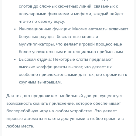
слотов до сложных сюжетных линий, связанных с
популярными фильмами и мифами, каждый найдет
что-то по своему вкусу.
Инновационные функции: Многие автоматы включают
бонусные раунды, бесплатные спины и
мультипликаторы, что делает игровой процесс еще
более увлекательным и потенциально прибыльным.
Высокая отдача: Некоторые слоты предлагают
высокие коэффициенты выплат, что делает их
особенно привлекательными для тех, кто стремится к
крупным выигрышам.
Для тех, кто предпочитает мобильный доступ, существует
возможность скачать приложение, которое обеспечивает
бесперебойную игру на любом устройстве. Это делает
игровые автоматы и слоты доступными в любое время и в
любом месте.