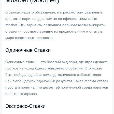
Mostbet (МостБет)
В рамках нашего обсуждения, мы рассмотрим различные
форматы пари, предлагаемые на официальном сайте
mosbet. Эти варианты позволяют пользователям выбирать
стратегии, соответствующие их предпочтениям и опыту в
мире спортивных прогнозов.
Одиночные Ставки
Одиночные ставки – это базовый вид пари, где игрок делает
прогноз на исход одного конкретного события. Это может
быть победа одной из команд, количество забитых голов,
или любой другой одиночный результат. Такая форма ставок
проста и понятна, что делает её популярной среди новичков
и опытных игроков.
Экспресс-Ставки