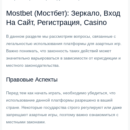
Mostbet (Мостбет): Зеркало, Вход
На Сайт, Регистрация, Casino
В данном разделе мы рассмотрим вопросы, связанные с
легальностью использования платформы для азартных игр.
Важно понимать, что законность таких действий может
значительно варьироваться в зависимости от юрисдикции и
местного законодательства.
Правовые Аспекты
Перед тем как начать играть, необходимо убедиться, что
использование данной платформы разрешено в вашей
стране. Некоторые государства строго регулируют или даже
запрещают азартные игры, поэтому важно ознакомиться с
местными законами.