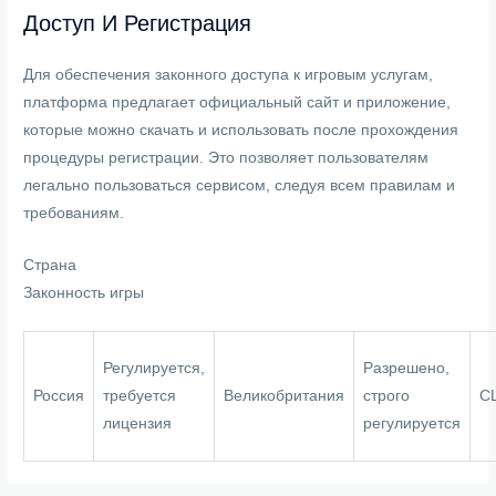
Доступ И Регистрация
Для обеспечения законного доступа к игровым услугам,
платформа предлагает официальный сайт и приложение,
которые можно скачать и использовать после прохождения
процедуры регистрации. Это позволяет пользователям
легально пользоваться сервисом, следуя всем правилам и
требованиям.
Страна
Законность игры
Регулируется,
Разрешено,
Россия
требуется
Великобритания
строго
С
лицензия
регулируется