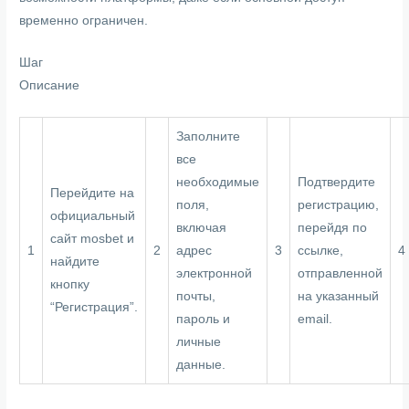
временно ограничен.
Шаг
Описание
Заполните
все
необходимые
Подтвердите
Перейдите на
поля,
регистрацию,
официальный
включая
перейдя по
сайт mosbet и
1
2
адрес
3
ссылке,
4
найдите
электронной
отправленной
кнопку
почты,
на указанный
“Регистрация”.
пароль и
email.
личные
данные.