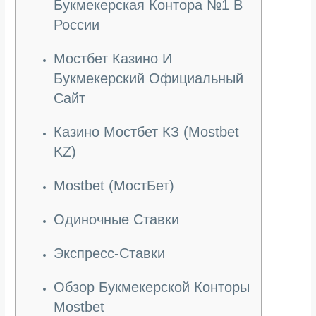
Букмекерская Контора №1 В
России
Мостбет Казино И
Букмекерский Официальный
Сайт
Казино Мостбет КЗ (Mostbet
KZ)
Mostbet (МостБет)
Одиночные Ставки
Экспресс-Ставки
Обзор Букмекерской Конторы
Mostbet