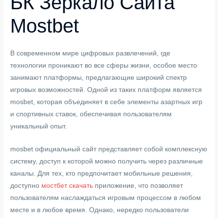
БК Зеркало Сайта
Mostbet
В современном мире цифровых развлечений, где
технологии проникают во все сферы жизни, особое место
занимают платформы, предлагающие широкий спектр
игровых возможностей. Одной из таких платформ является
mosbet, которая объединяет в себе элементы азартных игр
и спортивных ставок, обеспечивая пользователям
уникальный опыт.
mosbet официальный сайт представляет собой комплексную
систему, доступ к которой можно получить через различные
каналы. Для тех, кто предпочитает мобильные решения,
доступно
мостбет скачать
приложение, что позволяет
пользователям наслаждаться игровым процессом в любом
месте и в любое время. Однако, нередко пользователи