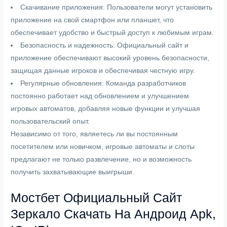
Скачивание приложения: Пользователи могут установить
приложение на свой смартфон или планшет, что
обеспечивает удобство и быстрый доступ к любимым играм.
Безопасность и надежность: Официальный сайт и
приложение обеспечивают высокий уровень безопасности,
защищая данные игроков и обеспечивая честную игру.
Регулярные обновления: Команда разработчиков
постоянно работает над обновлением и улучшением
игровых автоматов, добавляя новые функции и улучшая
пользовательский опыт.
Независимо от того, являетесь ли вы постоянным
посетителем или новичком, игровые автоматы и слоты
предлагают не только развлечение, но и возможность
получить захватывающие выигрыши.
Мостбет Официальный Сайт
Зеркало Скачать На Андроид Apk,