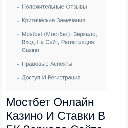
Положительные Отзывы
Критические Замечания
Mostbet (Мостбет): Зеркало,
Вход На Сайт, Регистрация,
Casino
Правовые Аспекты
Доступ И Регистрация
Мостбет Онлайн
Казино И Ставки В