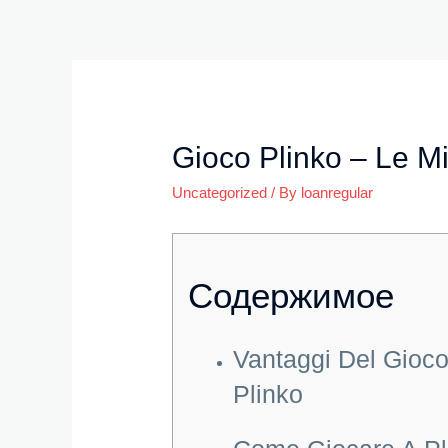
Skip
to
content
Gioco Plinko – Le Mi
Uncategorized
/ By
loanregular
Содержимое
Vantaggi Del Gioc
Plinko