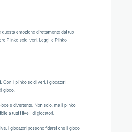
re questa emozione direttamente dal tuo
ere Plinko soldi veri. Leggi le Plinko
 Con il plinko soldi veri, i giocatori
i gioco.
loce e divertente. Non solo, ma il plinko
 tutti i livelli di giocatori.
ive, i giocatori possono fidarsi che il gioco