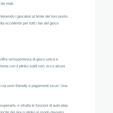
te reali.
enendo i giocatori al limite del loro posto.
 eccellente per tutti i fan del gioco
 offre un’esperienza di gioco unica e
tuna con il plinko soldi veri, ecco alcuni
faccia user-friendly e pagamenti sicuri. Una
uperarlo, e sfrutta le funzioni di auto-play
vincite del gioco plinko in modo davvero