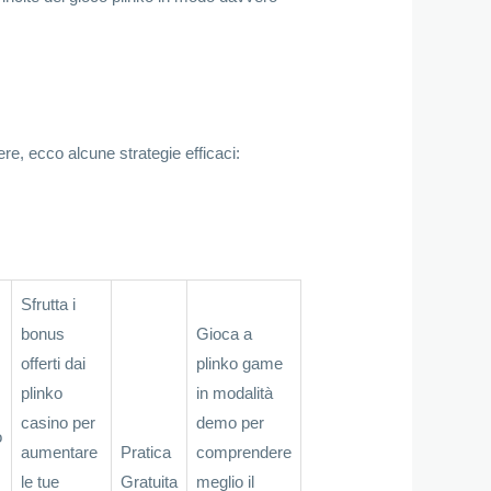
ere, ecco alcune strategie efficaci:
Sfrutta i
bonus
Gioca a
offerti dai
plinko game
plinko
in modalità
casino per
demo per
o
aumentare
Pratica
comprendere
le tue
Gratuita
meglio il