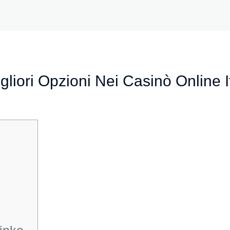
gliori Opzioni Nei Casinò Online It
o