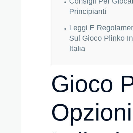
Consigli Per Giocat
Principianti
Leggi E Regolamen
Sul Gioco Plinko I
Italia
Gioco P
Opzioni