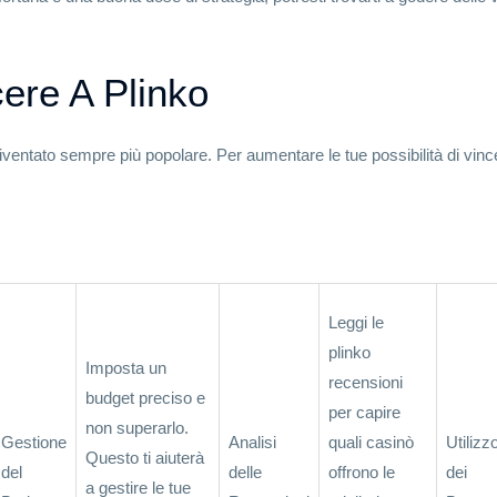
cere A Plinko
è diventato sempre più popolare. Per aumentare le tue possibilità di vinc
Leggi le
plinko
Imposta un
recensioni
budget preciso e
per capire
non superarlo.
Gestione
Analisi
quali casinò
Utilizz
Questo ti aiuterà
del
delle
offrono le
dei
a gestire le tue