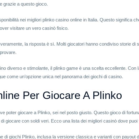
e grazie a questo gioco.
ponibilità nei migliori plinko casino online in Italia. Questo significa ch
ver visitare un vero casinò fisico.
veramente, la risposta è sì. Molti giocatori hanno condiviso storie di 
 provare.
ino diverso e stimolante, il plinko game è una scelta eccellente. Con la 
ingue come un’opzione unica nel panorama dei giochi di casino.
nline Per Giocare A Plinko
dove poter giocare a Plinko, sei nel posto giusto. Questo gioco di for
tà di giocare con soldi veri. Ecco una lista dei migliori casinò dove puoi 
di giochi Plinko, inclusa la versione classica e varianti con payout div