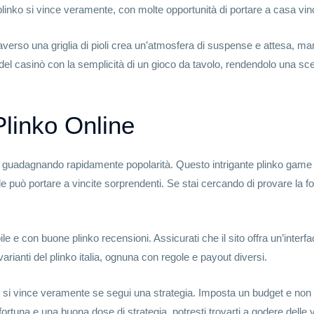
plinko si vince veramente, con molte opportunità di portare a casa vinci
verso una griglia di pioli crea un’atmosfera di suspense e attesa, mant
l casinò con la semplicità di un gioco da tavolo, rendendolo una scelta
linko Online
 sta guadagnando rapidamente popolarità. Questo intrigante plinko game
 può portare a vincite sorprendenti. Se stai cercando di provare la for
bile e con buone plinko recensioni. Assicurati che il sito offra un’inter
varianti del plinko italia, ognuna con regole e payout diversi.
ko si vince veramente se segui una strategia. Imposta un budget e non s
rtuna e una buona dose di strategia, potresti trovarti a godere delle 