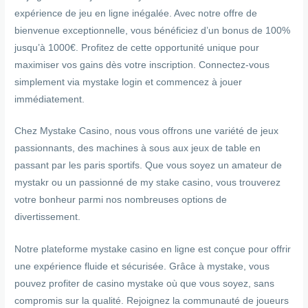
expérience de jeu en ligne inégalée. Avec notre offre de
bienvenue exceptionnelle, vous bénéficiez d’un bonus de 100%
jusqu’à 1000€. Profitez de cette opportunité unique pour
maximiser vos gains dès votre inscription. Connectez-vous
simplement via mystake login et commencez à jouer
immédiatement.
Chez Mystake Casino, nous vous offrons une variété de jeux
passionnants, des machines à sous aux jeux de table en
passant par les paris sportifs. Que vous soyez un amateur de
mystakr ou un passionné de my stake casino, vous trouverez
votre bonheur parmi nos nombreuses options de
divertissement.
Notre plateforme mystake casino en ligne est conçue pour offrir
une expérience fluide et sécurisée. Grâce à mystake, vous
pouvez profiter de casino mystake où que vous soyez, sans
compromis sur la qualité. Rejoignez la communauté de joueurs