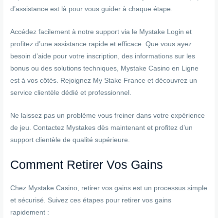
d’assistance est là pour vous guider à chaque étape.
Accédez facilement à notre support via le Mystake Login et
profitez d’une assistance rapide et efficace. Que vous ayez
besoin d’aide pour votre inscription, des informations sur les
bonus ou des solutions techniques, Mystake Casino en Ligne
est à vos côtés. Rejoignez My Stake France et découvrez un
service clientèle dédié et professionnel.
Ne laissez pas un problème vous freiner dans votre expérience
de jeu. Contactez Mystakes dès maintenant et profitez d’un
support clientèle de qualité supérieure.
Comment Retirer Vos Gains
Chez Mystake Casino, retirer vos gains est un processus simple
et sécurisé. Suivez ces étapes pour retirer vos gains
rapidement :