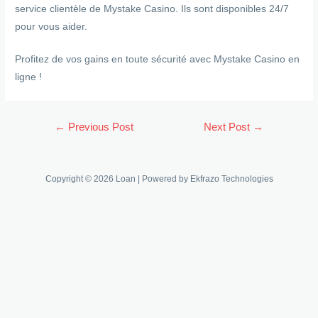
service clientèle de Mystake Casino. Ils sont disponibles 24/7
pour vous aider.
Profitez de vos gains en toute sécurité avec Mystake Casino en
ligne !
Post
←
Previous Post
Next Post
→
navigation
Copyright © 2026 Loan | Powered by Ekfrazo Technologies