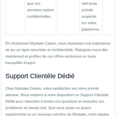
que vos
réel toute
données restent
activité
confidentielles.
suspecte
sur notre
plateforme.
En choisissant Mystake Casino, vous choisissez une expérience
de jeu en ligne sécurisée et confidentielle. Rejoignez-nous dès
maintenant et profitez de nos offres exclusives en toute
tranquillité d’esprit.
Support Clientèle Dédié
Chez Mystake Casino, votre satisfaction est notre priorité
absolue. Nous mettons à votre disposition un Support Clientèle
Dédié pour répondre à toutes vos questions et résoudre vos
problèmes en temps réel. Que vous soyez un joueur
expérimenté ou un nouveau membre de Mystake, notre équipe