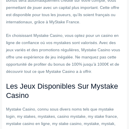
bonus sera automatiquement crédité sur votre compte, vous
permettant de jouer avec un capital plus important. Cette offre
est disponible pour tous les joueurs, qu’ils soient français ou
internationaux, grâce à MyStake France.
En choisissant Mystake Casino, vous optez pour un casino en
ligne de confiance où vos mystakes sont valorisés. Avec des
jeux variés et des promotions régulières, Mystake Casino vous
offre une expérience de jeu inégalée. Ne manquez pas cette
opportunité de profiter du bonus de 100% jusqu’à 1000€ et de
découvrir tout ce que Mystake Casino a à offrir.
Les Jeux Disponibles Sur Mystake
Casino
Mystake Casino, connu sous divers noms tels que mystake
login, my stakes, mystakes, casino mystake, my stake france,
mystake casino en ligne, my stake casino, mystake, mystak,