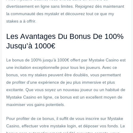
divertissement en ligne sans limites. Rejoignez dès maintenant
la communauté des mystakr et découvrez tout ce que my
stakes a à offrir.
Les Avantages Du Bonus De 100%
Jusqu’à 1000€
Le bonus de 100% jusqu’à 1000€ offert par Mystake Casino est
une incitation exceptionnelle pour tous les joueurs. Avec ce
bonus, vos my stakes peuvent être doublés, vous permettant
de profiter d’une expérience de jeu plus immersive et plus
excitante. Que vous soyez un nouveau joueur ou un habitué de
Mystake Casino en ligne, ce bonus est un excellent moyen de
maximiser vos gains potentiels.
Pour profiter de ce bonus, il suffit de vous inscrire sur Mystake
Casino, effectuer votre mystake login, et déposer vos fonds. Le