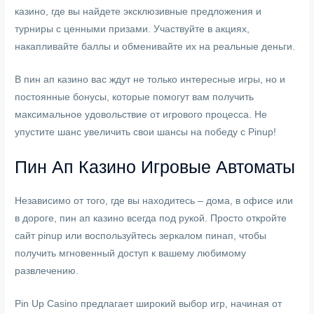
казино, где вы найдете эксклюзивные предложения и
турниры с ценными призами. Участвуйте в акциях,
накапливайте баллы и обменивайте их на реальные деньги.
В пин ап казино вас ждут не только интересные игры, но и
постоянные бонусы, которые помогут вам получить
максимальное удовольствие от игрового процесса. Не
упустите шанс увеличить свои шансы на победу с Pinup!
Пин Ап Казино Игровые Автоматы
Независимо от того, где вы находитесь – дома, в офисе или
в дороге, пин ап казино всегда под рукой. Просто откройте
сайт pinup или воспользуйтесь зеркалом пинап, чтобы
получить мгновенный доступ к вашему любимому
развлечению.
Pin Up Casino предлагает широкий выбор игр, начиная от