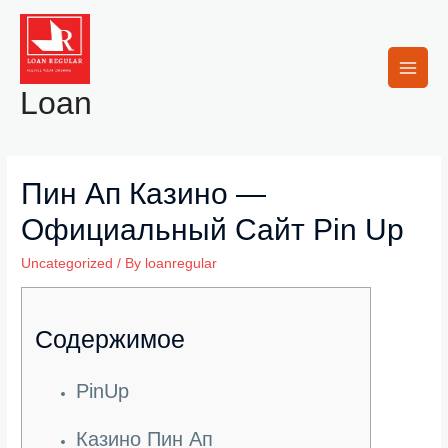
Skip
to
content
Main
Loan
Men
Пин Ап Казино —
Официальный Сайт Pin Up
Uncategorized
/ By
loanregular
Содержимое
PinUp
Казино Пин Ап