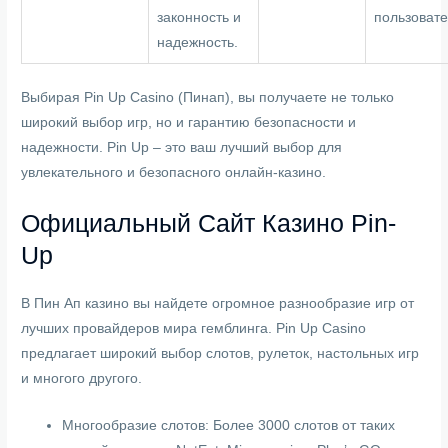
законность и
пользовате
надежность.
Выбирая Pin Up Casino (Пинап), вы получаете не только
широкий выбор игр, но и гарантию безопасности и
надежности. Pin Up – это ваш лучший выбор для
увлекательного и безопасного онлайн-казино.
Официальный Сайт Казино Pin-
Up
В Пин Ап казино вы найдете огромное разнообразие игр от
лучших провайдеров мира гемблинга. Pin Up Casino
предлагает широкий выбор слотов, рулеток, настольных игр
и многого другого.
Многообразие слотов: Более 3000 слотов от таких