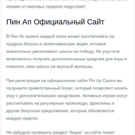
играми от мировых лидеров индустрии!
Пин Ап Официальный Сайт
В Пин Ап казино каждый игрок может рассчитывать на
щедрые бонусы и захватывающие акции, которые
значительно увеличивают шансы на победу. Не упустите
возможность получить дополнительные средства для игры и
повысить свои шансы на крупный выигрыш.
При регистрации на официальном сайте Pin Up Casino вы
получаете приветственный бонус, который позволяет начать
игру с дополнительными средствами. Активные игроки могут
рассчитывать на регулярные промокоды, фриспины и
другие бонусные предложения, которые обновляются
каждую неделю.
Не забудьте проверить раздел “Акции” на сайте пинап