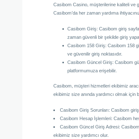
Casibom Casino, müşterilerine kaliteli ve 
Casibom’da her zaman yardıma ihtiyacını
Casibom Giriş: Casibom giriş sayfası
zaman güvenli bir şekilde giriş yapab
Casibom 158 Giriş: Casibom 158 giri
ve güvenilir giriş noktasıdır.
Casibom Güncel Giriş: Casibom günc
platformumuza erişebilir.
Casibom, müşteri hizmetleri ekibimiz arac
ekibimiz size anında yardımcı olmak için 
Casibom Giriş Sorunları: Casibom giriş
Casibom Hesap İşlemleri: Casibom hesabı
Casibom Güncel Giriş Adresi: Casibom gü
ekibimiz size yardımcı olur.