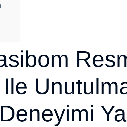
a
asibom Resmi
 Ile Unutulm
 Deneyimi Ya