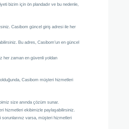
eti bizim için ön plandadır ve bu nedenle,
siniz. Casibom güncel giriş adresi ile her
abilirsiniz. Bu adres, Casibom’un en güncel
iz her zaman en güvenli yoldan
z olduğunda, Casibom müşteri hizmetleri
kibimiz size anında çözüm sunar.
 hizmetleri ekibimizle paylaşabilirsiniz.
 sorunlarınız varsa, müşteri hizmetleri