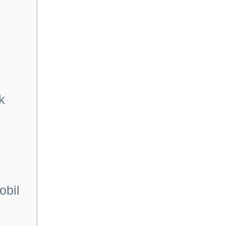
k
obil