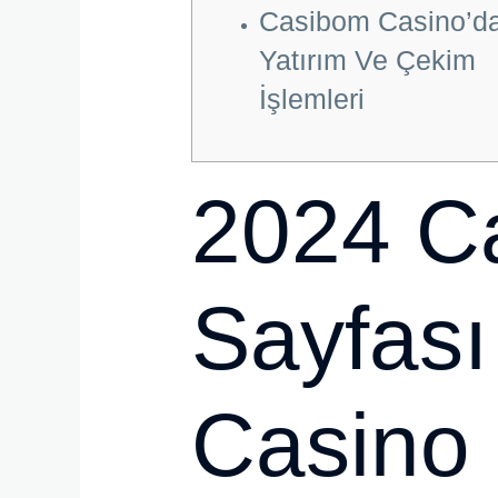
Casibom Casino’d
Yatırım Ve Çekim
İşlemleri
2024 C
Sayfası
Casino