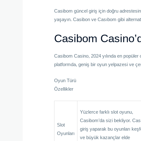
Casibom güncel giriş için doğru adrestesi
yaşayın. Casibon ve Casıbom gibi alternati
Casibom Casino’d
Casibom Casino, 2024 yılında en popüler oy
platformda, geniş bir oyun yelpazesi ve çeşi
Oyun Türü
Özellikler
Yüzlerce farklı slot oyunu,
Casibom’da sizi bekliyor. Ca
Slot
giriş yaparak bu oyunları keşf
Oyunları
ve büyük kazançlar elde