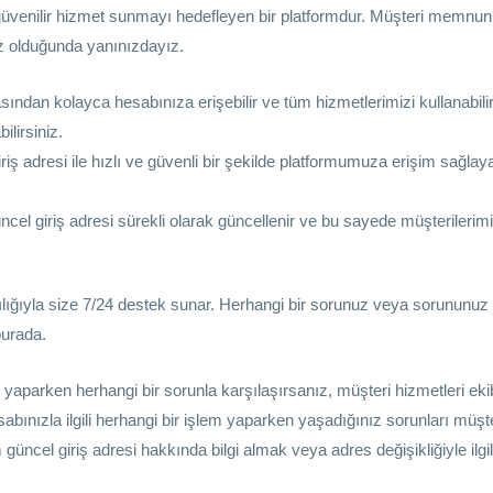
güvenilir hizmet sunmayı hedefleyen bir platformdur. Müşteri memnuniy
z olduğunda yanınızdayız.
ndan kolayca hesabınıza erişebilir ve tüm hizmetlerimizi kullanabilir
ilirsiniz.
ş adresi ile hızlı ve güvenli bir şekilde platformumuza erişim sağlay
el giriş adresi sürekli olarak güncellenir ve bu sayede müşterilerim
ılığıyla size 7/24 destek sunar. Herhangi bir sorunuz veya sorununu
burada.
 yaparken herhangi bir sorunla karşılaşırsanız, müşteri hizmetleri e
nızla ilgili herhangi bir işlem yaparken yaşadığınız sorunları müşteri
ncel giriş adresi hakkında bilgi almak veya adres değişikliğiyle ilgili