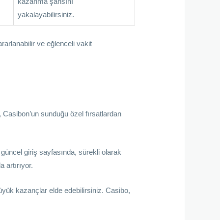
kazanma şansını
yakalayabilirsiniz.
arlanabilir ve eğlenceli vakit
, Casibon’un sunduğu özel fırsatlardan
üncel giriş sayfasında, sürekli olarak
 artırıyor.
ük kazançlar elde edebilirsiniz. Casibo,