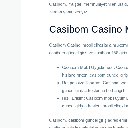
Casibom, müşteri memnuniyetini en üst düze
zaman yanınızdayız.
Casibom Casino 
Casibom Casino, mobil cihazlarla mükemmel
casibom güncel giriş ve casibom 158 giriş li
Casibom Mobil Uygulaması: Casibom,
hızlandırırken, casibom güncel giri
Responsive Tasarım: Casibom web s
güncel giriş adreslerine herhangi bi
Hızlı Erişim: Casibom mobil uyumlul
güncel giriş adresleri, mobil cihazlar
Casibom, casibom güncel giriş adreslerini 
casibom giriş işlemlerini daha pratik hale 