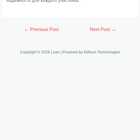
надежность для каждого участника.
Post
←
Previous Post
Next Post
→
navigation
Copyright © 2026 Loan | Powered by Ekfrazo Technologies