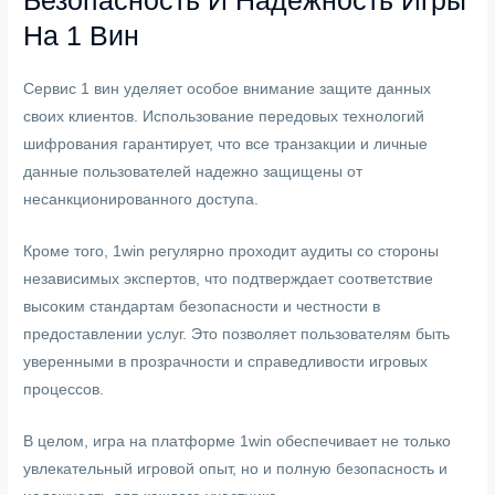
Безопасность И Надежность Игры
На 1 Вин
Сервис 1 вин уделяет особое внимание защите данных
своих клиентов. Использование передовых технологий
шифрования гарантирует, что все транзакции и личные
данные пользователей надежно защищены от
несанкционированного доступа.
Кроме того, 1win регулярно проходит аудиты со стороны
независимых экспертов, что подтверждает соответствие
высоким стандартам безопасности и честности в
предоставлении услуг. Это позволяет пользователям быть
уверенными в прозрачности и справедливости игровых
процессов.
В целом, игра на платформе 1win обеспечивает не только
увлекательный игровой опыт, но и полную безопасность и