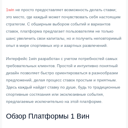
1win
не просто предоставляет возможность делать ставки;
это место, где каждый может почувствовать себя настоящим
стратегом. С обширным выбором событий и вариантов
ставок, платформа предлагает пользователям не только
шанс увеличить свои капиталы, но и получить неповторимый
опыт в мире спортивных игр и азартных развлечений.
Интерфейс 1win разработан с учетом потребностей самых
требовательных клиентов. Простой и интуитивно понятный
дизайн позволяет быстро ориентироваться в разнообразии
предложений, делая процесс ставок простым и приятным.
Здесь каждый найдет ставку по душе, будь то традиционные
спортивные состязания или эксклюзивные события,
предлагаемые исключительно на этой платформе.
Обзор Платформы 1 Вин