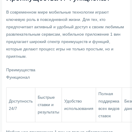
В современном мире мобильные технологии играют
ключевую роль в повседневной жизни. Для тех, кто
предпочитает активный и удобный доступ к своим любимым
развлекательным сервисам, мобильное приложение 1 вин
предлагает широкий спектр преимуществ и функций,
которые делают процесс игры не только простым, но и
приятным.
Преимущества
Функционал
Полная
Быстрые
Доступность
Удобство
поддержка
Без
ставки и
24/7
использования
всех видов
дан
результаты
ставок