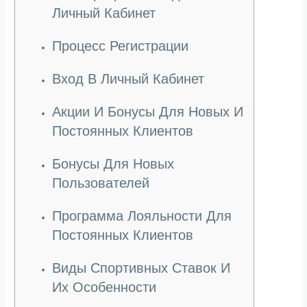
Личный Кабинет
Процесс Регистрации
Вход В Личный Кабинет
Акции И Бонусы Для Новых И
Постоянных Клиентов
Бонусы Для Новых
Пользователей
Программа Лояльности Для
Постоянных Клиентов
Виды Спортивных Ставок И
Их Особенности