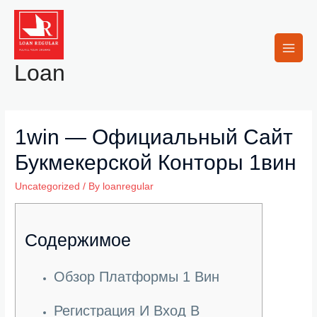
Skip
to
content
Main
Loan
Men
1win — Официальный Сайт
Букмекерской Конторы 1вин
Uncategorized
/ By
loanregular
Содержимое
Обзор Платформы 1 Вин
Регистрация И Вход В