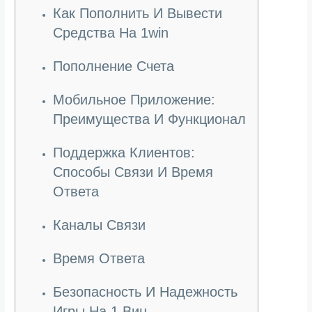
Как Пополнить И Вывести
Средства На 1win
Пополнение Счета
Мобильное Приложение:
Преимущества И Функционал
Поддержка Клиентов:
Способы Связи И Время
Ответа
Каналы Связи
Время Ответа
Безопасность И Надежность
Игры На 1 Вин