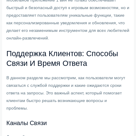
Мобильное приложение 1 вин не только обеспечивает
быстрый и безопасный доступ к игровым возможностям, но и
предоставляет пользователям уникальные функции, такие
как персонализированные уведомления и обновления, что
делает его незаменимым инструментом для всех любителей
онлайн-развлечений.
Поддержка Клиентов: Способы
Связи И Время Ответа
В данном разделе мы рассмотрим, как пользователи могут
связаться с службой поддержки и какие ожидаются сроки
ответа на запросы. Это важный аспект, который помогает
клиентам быстро решать возникающие вопросы и
проблемы.
Каналы Связи