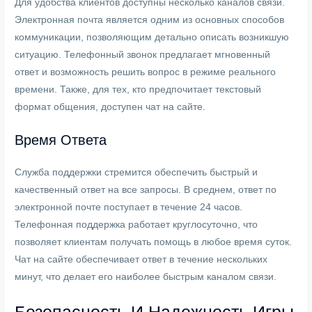
Для удобства клиентов доступны несколько каналов связи.
Электронная почта является одним из основных способов
коммуникации, позволяющим детально описать возникшую
ситуацию. Телефонный звонок предлагает мгновенный
ответ и возможность решить вопрос в режиме реального
времени. Также, для тех, кто предпочитает текстовый
формат общения, доступен чат на сайте.
Время Ответа
Служба поддержки стремится обеспечить быстрый и
качественный ответ на все запросы. В среднем, ответ по
электронной почте поступает в течение 24 часов.
Телефонная поддержка работает круглосуточно, что
позволяет клиентам получать помощь в любое время суток.
Чат на сайте обеспечивает ответ в течение нескольких
минут, что делает его наиболее быстрым каналом связи.