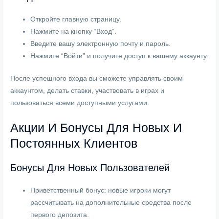
Откройте главную страницу.
Нажмите на кнопку “Вход”.
Введите вашу электронную почту и пароль.
Нажмите “Войти” и получите доступ к вашему аккаунту.
После успешного входа вы сможете управлять своим
аккаунтом, делать ставки, участвовать в играх и
пользоваться всеми доступными услугами.
Акции И Бонусы Для Новых И
Постоянных Клиентов
Бонусы Для Новых Пользователей
Приветственный бонус: новые игроки могут
рассчитывать на дополнительные средства после
первого депозита.