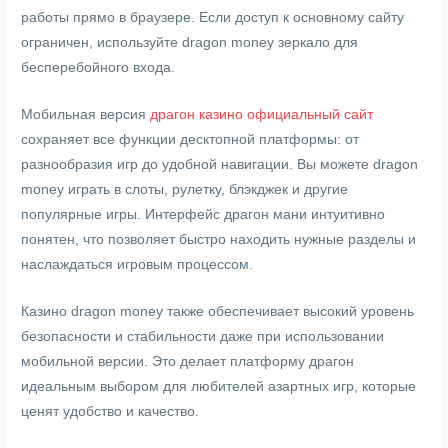
работы прямо в браузере. Если доступ к основному сайту
ограничен, используйте dragon money зеркало для
бесперебойного входа.
Мобильная версия
драгон казино официальный сайт
сохраняет все функции десктопной платформы: от
разнообразия игр до удобной навигации. Вы можете dragon
money играть в слоты, рулетку, блэкджек и другие
популярные игры. Интерфейс драгон мани интуитивно
понятен, что позволяет быстро находить нужные разделы и
наслаждаться игровым процессом.
Казино dragon money также обеспечивает высокий уровень
безопасности и стабильности даже при использовании
мобильной версии. Это делает платформу драгон
идеальным выбором для любителей азартных игр, которые
ценят удобство и качество.