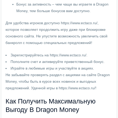
Бонус за активность – чем чаще вы играете в Dragon
Money, тем больше бонусов вам доступно.
Для удобства игроков доступно https://www.ectaco.ru/,
которое позволяет продолжить игру даже при блокировке
основного сайта. Не упустите возможность увеличить свой
банкролл с помощью специальных предложений!
Зарегистрируйтесь на https://www.ectaco.ru/.
Пополните счет и активируйте приветственный бонус.
Играйте в любимые игры и участвуйте в акциях.
Не забывайте проверять раздел с акциями на сайте Dragon
Money, чтобы быть в курсе всех новинок и выгодных
предложений. Удачной игры в https://www.ectaco.ru/!
Как Получить Максимальную
Выгоду В Dragon Money