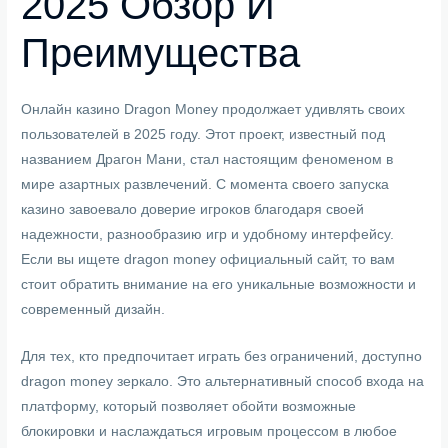
2025 Обзор И
Преимущества
Онлайн казино Dragon Money продолжает удивлять своих
пользователей в 2025 году. Этот проект, известный под
названием Драгон Мани, стал настоящим феноменом в
мире азартных развлечений. С момента своего запуска
казино завоевало доверие игроков благодаря своей
надежности, разнообразию игр и удобному интерфейсу.
Если вы ищете dragon money официальный сайт, то вам
стоит обратить внимание на его уникальные возможности и
современный дизайн.
Для тех, кто предпочитает играть без ограничений, доступно
dragon money зеркало. Это альтернативный способ входа на
платформу, который позволяет обойти возможные
блокировки и наслаждаться игровым процессом в любое