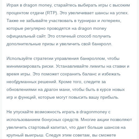
Играя в dragon money, старайтесь выбирать игры с высоким
процентом отдачи (RTP). Это увеличивает шансы на успех.
Также не забывайте участвовать в турнирах и лотереях,
которые регулярно проводятся на dragon money
официальный сайт. Это отличный способ получить
дополнительные призы и увеличить свой банкролл.
Используйте стратегии управления банкроллом, чтобы
минимизировать риски. Устанавливайте лимиты на ставки и
время игры. Это поможет сохранить баланс и избежать
необдуманных решений. Кроме того, следите за
обновлениями на драгон мани, чтобы быть в курсе новых
игр и функций, которые могут повысить вашу прибыль.
Не упускайте возможность играть в dragonmoney с
использованием бонусных средств. Многие акции позволяют
увеличить стартовый капитал, что дает больше шансов на
крупный выигрыш. Следуя этим советам, вы сможете