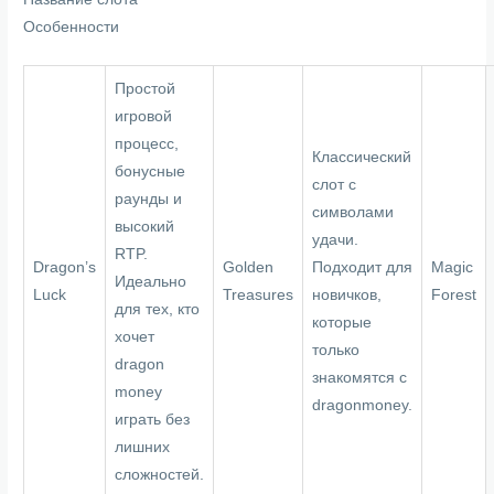
Особенности
Простой
игровой
процесс,
Классический
бонусные
слот с
раунды и
символами
высокий
удачи.
RTP.
Dragon’s
Golden
Подходит для
Magic
Идеально
Luck
Treasures
новичков,
Forest
для тех, кто
которые
хочет
только
dragon
знакомятся с
money
dragonmoney.
играть без
лишних
сложностей.