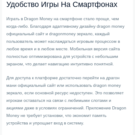
Удобство Игры На Смартфонах
Играть в Dragon Money на смартфоне стало проще, чем
когда-либо. Благодаря адаптивному дизайну dragon money
официальный сайт и dragonmoney зеркало, каждый
пользователь может наслаждаться игровым процессом в
любое время и в любом месте. Мобильная версия сайта
полностью оптимизирована для устройств с небольшим
экраном, что делает навигацию интуитивно понятной.
Для доступа к платформе достаточно перейти на драгон
мани официальный сайт или использовать dragon money
зеркало, если основной ресурс недоступен. Это позволяет
игрокам оставаться на связи с любимыми слотами и
акциями даже в условиях ограничений. Приложение Dragon
Money не требует установки, что экономит память
устройства и упрощает вход в систему.