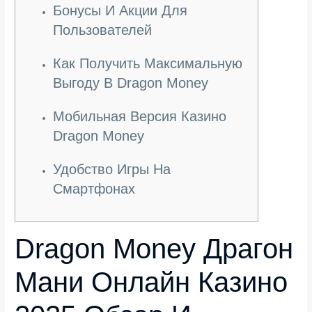
Бонусы И Акции Для
Пользователей
Как Получить Максимальную
Выгоду В Dragon Money
Мобильная Версия Казино
Dragon Money
Удобство Игры На
Смартфонах
Dragon Money Драгон
Мани Онлайн Казино