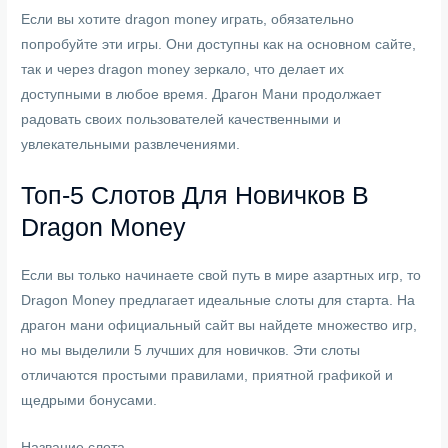
Если вы хотите dragon money играть, обязательно
попробуйте эти игры. Они доступны как на основном сайте,
так и через dragon money зеркало, что делает их
доступными в любое время. Драгон Мани продолжает
радовать своих пользователей качественными и
увлекательными развлечениями.
Топ-5 Слотов Для Новичков В
Dragon Money
Если вы только начинаете свой путь в мире азартных игр, то
Dragon Money предлагает идеальные слоты для старта. На
драгон мани официальный сайт вы найдете множество игр,
но мы выделили 5 лучших для новичков. Эти слоты
отличаются простыми правилами, приятной графикой и
щедрыми бонусами.
Название слота