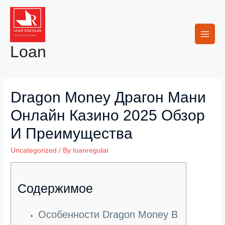
Skip
to
content
Main
Loan
Men
Dragon Money Драгон Мани
Онлайн Казино 2025 Обзор
И Преимущества
Uncategorized
/ By
loanregular
Содержимое
Особенности Dragon Money В