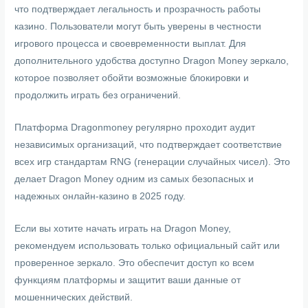
что подтверждает легальность и прозрачность работы
казино. Пользователи могут быть уверены в честности
игрового процесса и своевременности выплат. Для
дополнительного удобства доступно Dragon Money зеркало,
которое позволяет обойти возможные блокировки и
продолжить играть без ограничений.
Платформа Dragonmoney регулярно проходит аудит
независимых организаций, что подтверждает соответствие
всех игр стандартам RNG (генерации случайных чисел). Это
делает Dragon Money одним из самых безопасных и
надежных онлайн-казино в 2025 году.
Если вы хотите начать играть на Dragon Money,
рекомендуем использовать только официальный сайт или
проверенное зеркало. Это обеспечит доступ ко всем
функциям платформы и защитит ваши данные от
мошеннических действий.