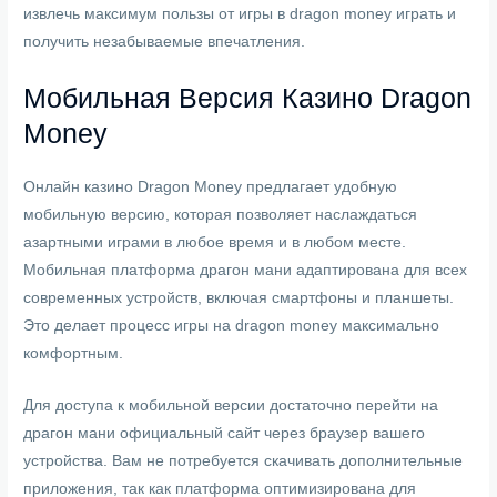
извлечь максимум пользы от игры в dragon money играть и
получить незабываемые впечатления.
Мобильная Версия Казино Dragon
Money
Онлайн казино Dragon Money предлагает удобную
мобильную версию, которая позволяет наслаждаться
азартными играми в любое время и в любом месте.
Мобильная платформа драгон мани адаптирована для всех
современных устройств, включая смартфоны и планшеты.
Это делает процесс игры на dragon money максимально
комфортным.
Для доступа к мобильной версии достаточно перейти на
драгон мани официальный сайт через браузер вашего
устройства. Вам не потребуется скачивать дополнительные
приложения, так как платформа оптимизирована для