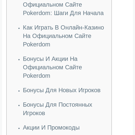
Официальном Сайте
Pokerdom: Шаги Для Начала
Как Играть В Онлайн-Казино
На Официальном Сайте
Pokerdom
Бонусы И Акции На
Официальном Сайте
Pokerdom
Бонусы Для Новых Игроков
Бонусы Для Постоянных
Игроков
Акции И Промокоды