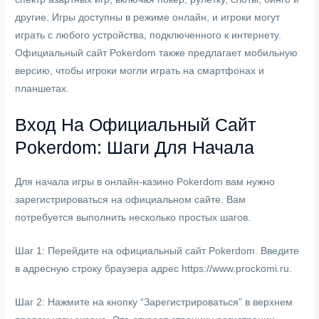
другие. Игры доступны в режиме онлайн, и игроки могут
играть с любого устройства, подключенного к интернету.
Официальный сайт Pokerdom также предлагает мобильную
версию, чтобы игроки могли играть на смартфонах и
планшетах.
Вход На Официальный Сайт
Pokerdom: Шаги Для Начала
Для начала игры в онлайн-казино Pokerdom вам нужно
зарегистрироваться на официальном сайте. Вам
потребуется выполнить несколько простых шагов.
Шаг 1: Перейдите на официальный сайт Pokerdom. Введите
в адресную строку браузера адрес https://www.prockomi.ru.
Шаг 2: Нажмите на кнопку “Зарегистрироваться” в верхнем