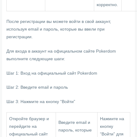
корректно.
После регистрации вы можете войти в свой аккаунт,
используя email и пароль, которые вы ввели при
регистрации.
Для входа в аккаунт на официальном сайте Pokerdom
выполните следующие шаги:
Шаг 1: Вход на официальный сайт Pokerdom
Шаг 2: Введите email и пароль
Шаг 3: Нажмите на кнопку “Войти”
Откройте браузер и
Нажмите на
Введите email и
перейдите на
кнопку
пароль, которые
официальный сайт
“Войти” для