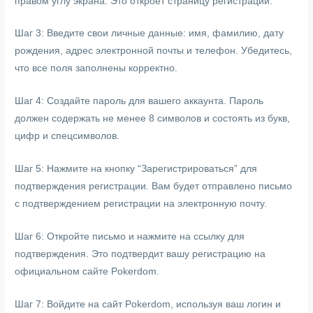
правом углу экрана. Это откроет страницу регистрации.
Шаг 3: Введите свои личные данные: имя, фамилию, дату
рождения, адрес электронной почты и телефон. Убедитесь,
что все поля заполнены корректно.
Шаг 4: Создайте пароль для вашего аккаунта. Пароль
должен содержать не менее 8 символов и состоять из букв,
цифр и спецсимволов.
Шаг 5: Нажмите на кнопку “Зарегистрироваться” для
подтверждения регистрации. Вам будет отправлено письмо
с подтверждением регистрации на электронную почту.
Шаг 6: Откройте письмо и нажмите на ссылку для
подтверждения. Это подтвердит вашу регистрацию на
официальном сайте Pokerdom.
Шаг 7: Войдите на сайт Pokerdom, используя ваш логин и