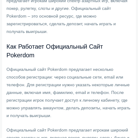
предлагает игрокам широкий спектр азартных игр, включая
покер, рулетку, слоты и другие. Официальный сайт
Pokerdom – это основной ресурс, где можно
зарегистрироваться, сделать депозит, начать играть и
получать выигрыши.
Как Работает Официальный Сайт
Pokerdom
Официальный сайт Pokerdom предлагает несколько
способов регистрации: через социальные сети, email или
телефон. Для регистрации нужно указать некоторые личные
данные, включая имя, фамилию, email и телефон. После
регистрации игрок получает доступ к личному кабинету, где
можно управлять аккаунтом, делать депозиты, начать играть
и получать выигрыши.
Официальный сайт Pokerdom предлагает игрокам широкий
спектр азартных игр, включая покер, рулетку, слоты, бинго и