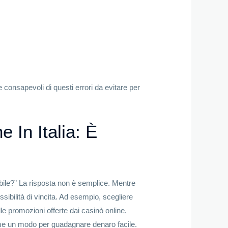
consapevoli di questi errori da evitare per
In Italia: È
ibile?” La risposta non è semplice. Mentre
ssibilità di vincita. Ad esempio, scegliere
le promozioni offerte dai casinò online.
ome un modo per guadagnare denaro facile.