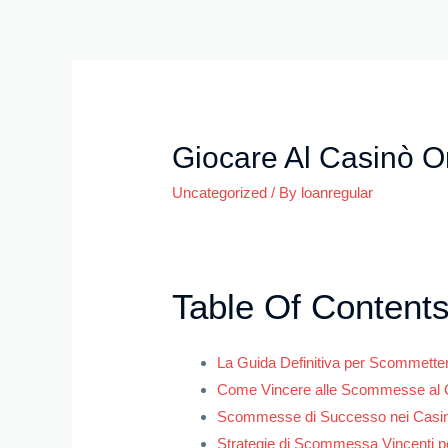
Skip
to
content
Giocare Al Casinò O
Uncategorized
/ By
loanregular
Table Of Content
La Guida Definitiva per Scommettere
Come Vincere alle Scommesse al Casi
Scommesse di Successo nei Casinò 
Strategie di Scommessa Vincenti per