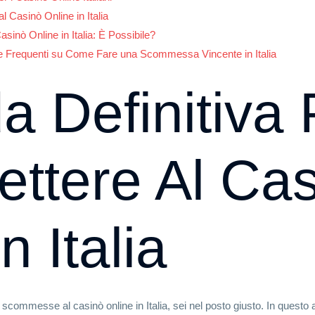
 Casinò Online in Italia
nò Online in Italia: È Possibile?
e Frequenti su Come Fare una Scommessa Vincente in Italia
a Definitiva 
ttere Al Cas
n Italia
commesse al casinò online in Italia, sei nel posto giusto. In questo art