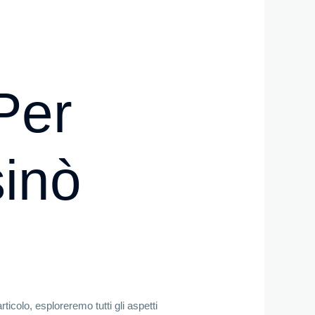
Per
inò
icolo, esploreremo tutti gli aspetti