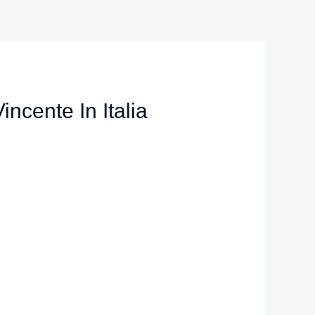
cente In Italia