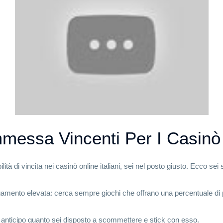
messa Vincenti Per I Casinò O
ilità di vincita nei casinò online italiani, sei nel posto giusto. Ecco s
agamento elevata: cerca sempre giochi che offrano una percentuale d
in anticipo quanto sei disposto a scommettere e stick con esso.