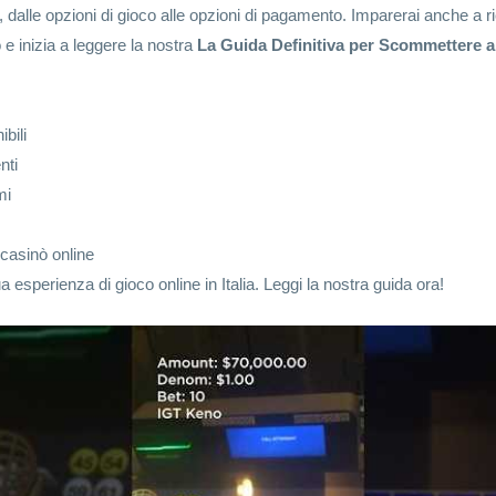
 dalle opzioni di gioco alle opzioni di pagamento. Imparerai anche a ri
o e inizia a leggere la nostra
La Guida Definitiva per Scommettere al
bili
nti
mi
casinò online
a esperienza di gioco online in Italia. Leggi la nostra guida ora!