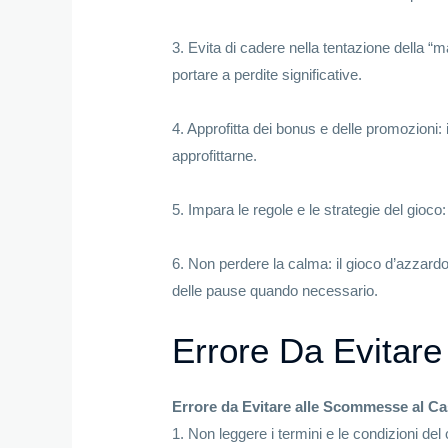
3. Evita di cadere nella tentazione della
portare a perdite significative.
4. Approfitta dei bonus e delle promozioni: 
approfittarne.
5. Impara le regole e le strategie del gioco
6. Non perdere la calma: il gioco d’azzardo
delle pause quando necessario.
Errore Da Evitare
Errore da Evitare alle Scommesse al Cas
1. Non leggere i termini e le condizioni d