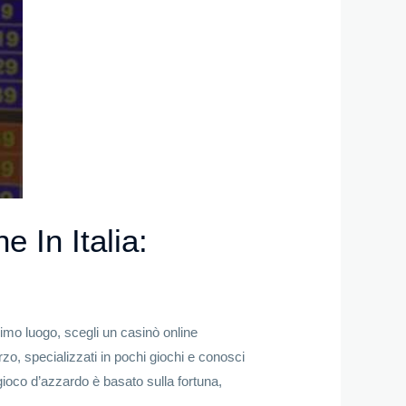
 In Italia:
rimo luogo, scegli un casinò online
zo, specializzati in pochi giochi e conosci
 gioco d’azzardo è basato sulla fortuna,