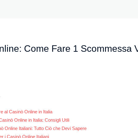
nline: Come Fare 1 Scommessa Vin
s
 al Casinò Online in Italia
nò Online in Italia: Consigli Utili
Online Italiani: Tutto Ciò che Devi Sapere
 i Casinò Online Italiani