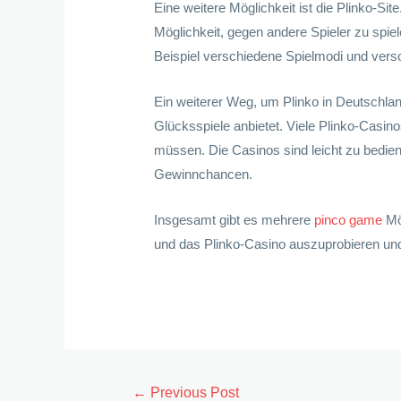
Eine weitere Möglichkeit ist die Plinko-Site
Möglichkeit, gegen andere Spieler zu spiel
Beispiel verschiedene Spielmodi und ver
Ein weiterer Weg, um Plinko in Deutschland
Glücksspiele anbietet. Viele Plinko-Casin
müssen. Die Casinos sind leicht zu bedie
Gewinnchancen.
Insgesamt gibt es mehrere
pinco game
Mög
und das Plinko-Casino auszuprobieren und
Post
←
Previous Post