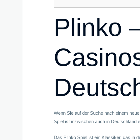
Plinko 
Casinos
Deutsc
Wenn Sie auf der Suche nach einem neuen O
Spiel ist inzwischen auch in Deutschland e
Das Plinko Spiel ist ein Klassiker, das in