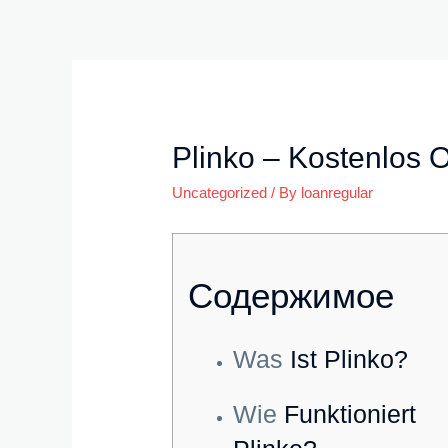
Skip
to
content
Plinko – Kostenlos 
Uncategorized
/ By
loanregular
Содержимое
Was
Ist Plinko?
Wie
Funktioniert