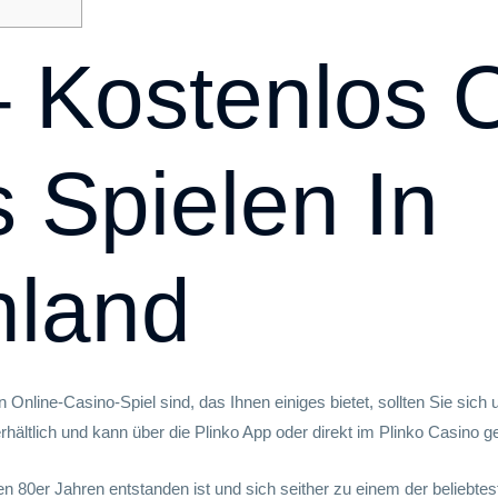
– Kostenlos 
 Spielen In
hland
nline-Casino-Spiel sind, das Ihnen einiges bietet, sollten Sie sich 
rhältlich und kann über die Plinko App oder direkt im Plinko Casino g
 den 80er Jahren entstanden ist und sich seither zu einem der beliebte