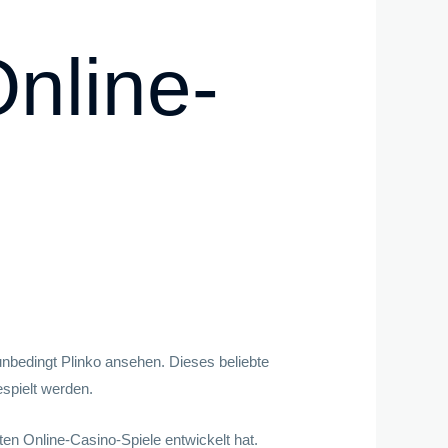
Online-
unbedingt Plinko ansehen. Dieses beliebte
espielt werden.
sten Online-Casino-Spiele entwickelt hat.