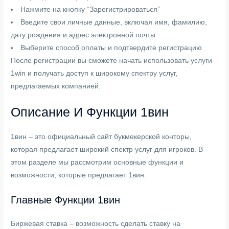
Нажмите на кнопку “Зарегистрироваться”
Введите свои личные данные, включая имя, фамилию,
дату рождения и адрес электронной почты
Выберите способ оплаты и подтвердите регистрацию
После регистрации вы сможете начать использовать услуги
1win и получать доступ к широкому спектру услуг,
предлагаемых компанией.
Описание И Функции 1вин
1вин – это официальный сайт букмекерской конторы,
которая предлагает широкий спектр услуг для игроков. В
этом разделе мы рассмотрим основные функции и
возможности, которые предлагает 1вин.
Главные Функции 1вин
Биржевая ставка – возможность сделать ставку на