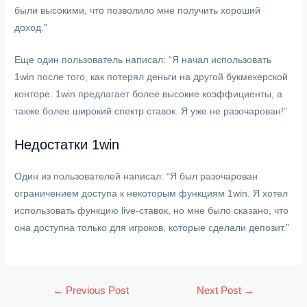
были высокими, что позволило мне получить хороший
доход.”
Еще один пользователь написал: “Я начал использовать
1win после того, как потерял деньги на другой букмекерской
конторе. 1win предлагает более высокие коэффициенты, а
также более широкий спектр ставок. Я уже не разочарован!”
Недостатки 1win
Один из пользователей написал: “Я был разочарован
ограничением доступа к некоторым функциям 1win. Я хотел
использовать функцию live-ставок, но мне было сказано, что
она доступна только для игроков, которые сделали депозит.”
Post
←
Previous Post
Next Post
→
navigation