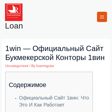
Skip
to
content
Main
Loan
Men
1win — Официальный Сайт
Букмекерской Конторы 1вин
Uncategorized
/ By
loanregular
Содержимое
Официальный Сайт 1вин: Что
Это И Как Работает