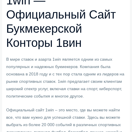
1win —
Официальный Сайт
Букмекерской
Конторы 1вин
В мире ставок и азарта 1win является одним из самых
популярных и надежных букмекеров. Компания была
основана в 2018 году и с тех пор стала одним из лидеров на
рынке спортивных ставок. 1win предлагает своим клиентам
широкий спектр услуг, включая ставки на спорт, киберспорт,
политические события и многое другое.
Официальный сайт 1win – это место, где вы можете найти
все, что вам нужно для успешной ставки. Здесь вы можете
выбрать из более 20 000 событий в различных спортивных