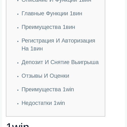
Главные Функции 1вин
Преимущества 1вин
Регистрация И Авторизация
На 1вин
Депозит И Снятие Выигрыша
Отзывы И Оценки
Преимущества 1win
Недостатки 1win