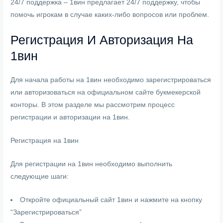
24/7 поддержка – 1вин предлагает 24/7 поддержку, чтобы
помочь игрокам в случае каких-либо вопросов или проблем.
Регистрация И Авторизация На
1вин
Для начала работы на 1вин необходимо зарегистрироваться
или авторизоваться на официальном сайте букмекерской
конторы. В этом разделе мы рассмотрим процесс
регистрации и авторизации на 1вин.
Регистрация на 1вин
Для регистрации на 1вин необходимо выполнить
следующие шаги:
Откройте официальный сайт 1вин и нажмите на кнопку
“Зарегистрироваться”