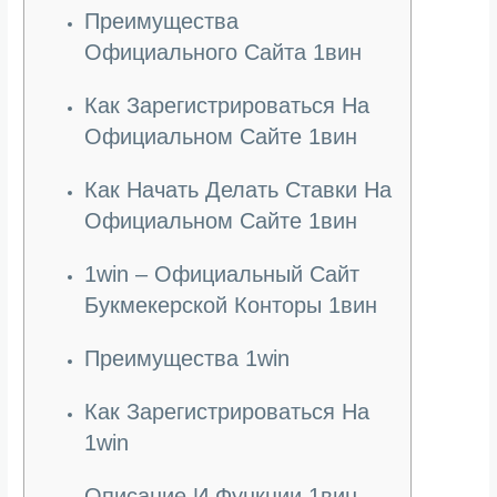
Преимущества
Официального Сайта 1вин
Как Зарегистрироваться На
Официальном Сайте 1вин
Как Начать Делать Ставки На
Официальном Сайте 1вин
1win – Официальный Сайт
Букмекерской Конторы 1вин
Преимущества 1win
Как Зарегистрироваться На
1win
Описание И Функции 1вин