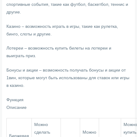
спортивные события, такие как футбол, баскетбол, теннис и
другие.
Казино – возможность играть в игры, такие как рулетка,
бинго, слоты и другие.
Лотереи – возможность купить билеты на лотереи и
выиграть приз.
Бонусы и акции – возможность получать бонусы и акции от
1вин, которые могут быть использованы для ставок или игры
в казино.
Функция
Описание
Можно
Можн
сделать
Можно
купить
Биржевая