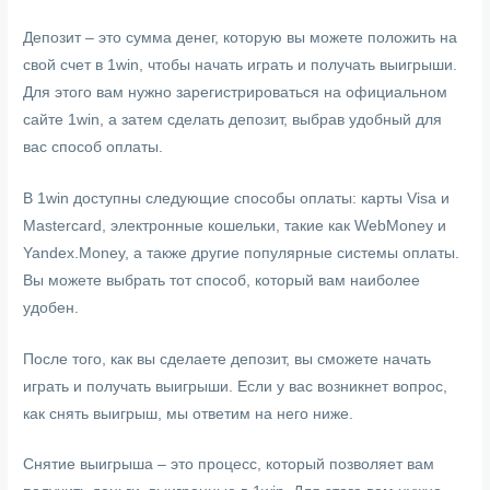
Депозит – это сумма денег, которую вы можете положить на
свой счет в 1win, чтобы начать играть и получать выигрыши.
Для этого вам нужно зарегистрироваться на официальном
сайте 1win, а затем сделать депозит, выбрав удобный для
вас способ оплаты.
В 1win доступны следующие способы оплаты: карты Visa и
Mastercard, электронные кошельки, такие как WebMoney и
Yandex.Money, а также другие популярные системы оплаты.
Вы можете выбрать тот способ, который вам наиболее
удобен.
После того, как вы сделаете депозит, вы сможете начать
играть и получать выигрыши. Если у вас возникнет вопрос,
как снять выигрыш, мы ответим на него ниже.
Снятие выигрыша – это процесс, который позволяет вам