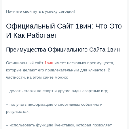
Начните свой путь к успеху сегодня!
Официальный Сайт 1вин: Что Это
И Как Работает
Преимущества Официального Сайта 1вин
Официальный сайт
1вин
имеет несколько преимуществ,
которые делают его привлекательным для клиентов. В
частности, на этом сайте можно:
– делать ставки на спорт и другие виды азартных игр;
– получать информацию о спортивных событиях и
результатах;
– использовать функцию live-ставок, которая позволяет