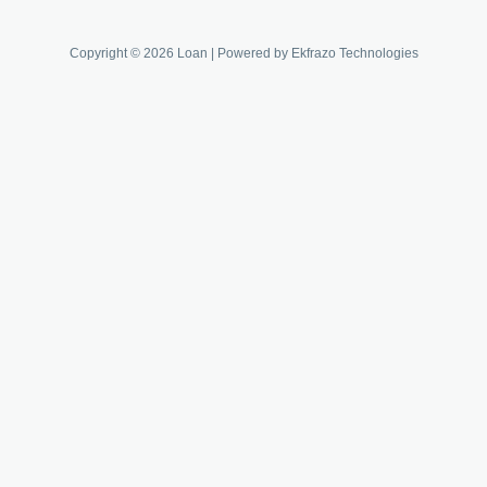
Copyright © 2026 Loan | Powered by Ekfrazo Technologies