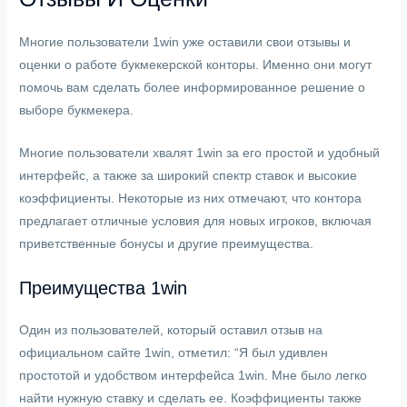
Многие пользователи 1win уже оставили свои отзывы и
оценки о работе букмекерской конторы. Именно они могут
помочь вам сделать более информированное решение о
выборе букмекера.
Многие пользователи хвалят 1win за его простой и удобный
интерфейс, а также за широкий спектр ставок и высокие
коэффициенты. Некоторые из них отмечают, что контора
предлагает отличные условия для новых игроков, включая
приветственные бонусы и другие преимущества.
Преимущества 1win
Один из пользователей, который оставил отзыв на
официальном сайте 1win, отметил: “Я был удивлен
простотой и удобством интерфейса 1win. Мне было легко
найти нужную ставку и сделать ее. Коэффициенты также