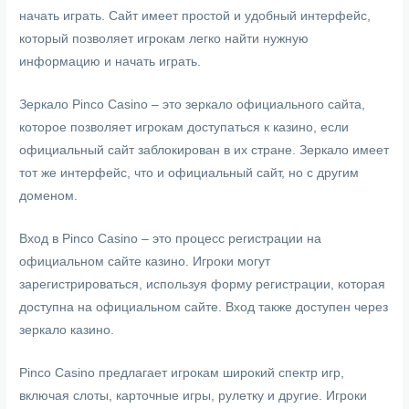
начать играть. Сайт имеет простой и удобный интерфейс,
который позволяет игрокам легко найти нужную
информацию и начать играть.
Зеркало Pinco Casino – это зеркало официального сайта,
которое позволяет игрокам доступаться к казино, если
официальный сайт заблокирован в их стране. Зеркало имеет
тот же интерфейс, что и официальный сайт, но с другим
доменом.
Вход в Pinco Casino – это процесс регистрации на
официальном сайте казино. Игроки могут
зарегистрироваться, используя форму регистрации, которая
доступна на официальном сайте. Вход также доступен через
зеркало казино.
Pinco Casino предлагает игрокам широкий спектр игр,
включая слоты, карточные игры, рулетку и другие. Игроки