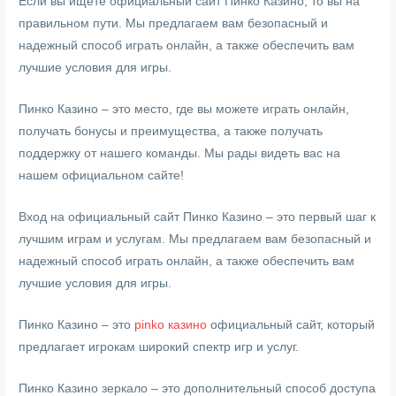
Если вы ищете официальный сайт Пинко Казино, то вы на
правильном пути. Мы предлагаем вам безопасный и
надежный способ играть онлайн, а также обеспечить вам
лучшие условия для игры.
Пинко Казино – это место, где вы можете играть онлайн,
получать бонусы и преимущества, а также получать
поддержку от нашего команды. Мы рады видеть вас на
нашем официальном сайте!
Вход на официальный сайт Пинко Казино – это первый шаг к
лучшим играм и услугам. Мы предлагаем вам безопасный и
надежный способ играть онлайн, а также обеспечить вам
лучшие условия для игры.
Пинко Казино – это
pinko казино
официальный сайт, который
предлагает игрокам широкий спектр игр и услуг.
Пинко Казино зеркало – это дополнительный способ доступа