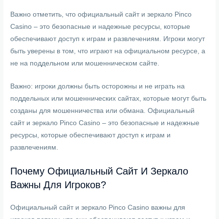
Важно отметить, что официальный сайт и зеркало Pinco
Casino – это безопасные и надежные ресурсы, которые
обеспечивают доступ к играм и развлечениям. Игроки могут
быть уверены в том, что играют на официальном ресурсе, а
не на поддельном или мошенническом сайте.
Важно: игроки должны быть осторожны и не играть на
поддельных или мошеннических сайтах, которые могут быть
созданы для мошенничества или обмана. Официальный
сайт и зеркало Pinco Casino – это безопасные и надежные
ресурсы, которые обеспечивают доступ к играм и
развлечениям.
Почему Официальный Сайт И Зеркало
Важны Для Игроков?
Официальный сайт и зеркало Pinco Casino важны для