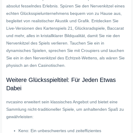
absolut fesselndes Erlebnis. Spüren Sie den Nervenkitzel eines
echten Glücksspielunternehmens bequem von zu Hause aus,
begleitet von realistischer Akustik und Grafik. Entdecken Sie
Live-Versionen des Kartenspiels 21, Glücksradspiele, Baccarat
und mehr, alles in kristallklarer Bildqualität, damit Sie nie den
Nervenkitzel des Spiels verlieren. Tauchen Sie ein in
dynamisches Spielen, sprechen Sie mit Croupiers und tauchen
Sie ein in den Nervenkitzel des Echtzeit-Wettens, als wären Sie
physisch an den Casinotischen.
Weitere Glücksspieltitel: Für Jeden Etwas
Dabei
nvcasino erweitert sein klassisches Angebot und bietet eine
Sammlung nicht-traditioneller Spiele, um anhaltenden Spaß zu
gewährleisten:
Keno: Ein unbeschwertes und zeiteffizientes