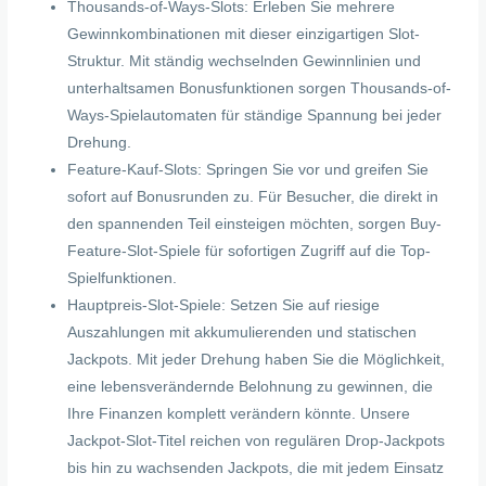
Thousands-of-Ways-Slots: Erleben Sie mehrere
Gewinnkombinationen mit dieser einzigartigen Slot-
Struktur. Mit ständig wechselnden Gewinnlinien und
unterhaltsamen Bonusfunktionen sorgen Thousands-of-
Ways-Spielautomaten für ständige Spannung bei jeder
Drehung.
Feature-Kauf-Slots: Springen Sie vor und greifen Sie
sofort auf Bonusrunden zu. Für Besucher, die direkt in
den spannenden Teil einsteigen möchten, sorgen Buy-
Feature-Slot-Spiele für sofortigen Zugriff auf die Top-
Spielfunktionen.
Hauptpreis-Slot-Spiele: Setzen Sie auf riesige
Auszahlungen mit akkumulierenden und statischen
Jackpots. Mit jeder Drehung haben Sie die Möglichkeit,
eine lebensverändernde Belohnung zu gewinnen, die
Ihre Finanzen komplett verändern könnte. Unsere
Jackpot-Slot-Titel reichen von regulären Drop-Jackpots
bis hin zu wachsenden Jackpots, die mit jedem Einsatz