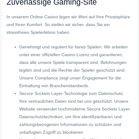
Zuverlässige Gaming-Site
In unserem Online-Casino legen wir Wert auf Ihre Privatsphäre
und Ihren Komfort. So stellen wir sicher, dass Sie ein
stressfreies Spielerlebnis haben:
Genehmigt und reguliert für faires Spielen: Wir arbeiten
unter einer offiziellen Casino-Lizenz und garantieren,
dass alle unsere Spiele transparent sind, Belohnungen
legitim sind und die Rechte der Spieler geschützt sind.
Unsere Compliance zeigt unser Engagement für die
Einhaltung von Branchenstandards.
Secure Sockets Layer-Technologie zum Datenschutz:
Ihre vertraulichen Daten sind bei uns geschützt. Unsere
Website verwendet hochmoderne Secure Sockets Layer-
Datenschutztechniken, um Ihre identifizierbaren und
zahlungsbezogenen Informationen zu schützen und
unbefugten Zugriff zu blockieren.