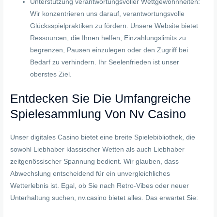
Unterstützung verantwortungsvoller Wettgewohnheiten:
Wir konzentrieren uns darauf, verantwortungsvolle
Glücksspielpraktiken zu fördern. Unsere Website bietet
Ressourcen, die Ihnen helfen, Einzahlungslimits zu
begrenzen, Pausen einzulegen oder den Zugriff bei
Bedarf zu verhindern. Ihr Seelenfrieden ist unser
oberstes Ziel.
Entdecken Sie Die Umfangreiche
Spielesammlung Von Nv Casino
Unser digitales Casino bietet eine breite Spielebibliothek, die
sowohl Liebhaber klassischer Wetten als auch Liebhaber
zeitgenössischer Spannung bedient. Wir glauben, dass
Abwechslung entscheidend für ein unvergleichliches
Wetterlebnis ist. Egal, ob Sie nach Retro-Vibes oder neuer
Unterhaltung suchen, nv.casino bietet alles. Das erwartet Sie: