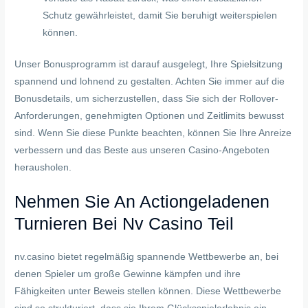
Schutz gewährleistet, damit Sie beruhigt weiterspielen
können.
Unser Bonusprogramm ist darauf ausgelegt, Ihre Spielsitzung
spannend und lohnend zu gestalten. Achten Sie immer auf die
Bonusdetails, um sicherzustellen, dass Sie sich der Rollover-
Anforderungen, genehmigten Optionen und Zeitlimits bewusst
sind. Wenn Sie diese Punkte beachten, können Sie Ihre Anreize
verbessern und das Beste aus unseren Casino-Angeboten
herausholen.
Nehmen Sie An Actiongeladenen
Turnieren Bei Nv Casino Teil
nv.casino bietet regelmäßig spannende Wettbewerbe an, bei
denen Spieler um große Gewinne kämpfen und ihre
Fähigkeiten unter Beweis stellen können. Diese Wettbewerbe