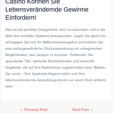
Casino Können Sie
Lebensverändernde Gewinne
Einfordern!
Dies ist die perfekte Gelegenheit, sich vorzubereiten und in die
Welt des virtuellen Spielens einzutauchen. Legen Sie gleich los,
schnappen Sie sich Ihr Willkommensangebot und erleben Sie
eine außergewöhnliche Glücksspielsitzung mit unbegrenzten
Möglichkeiten, den Jackpot zu knacken. Entdecken Sie
spannende Titel, wertvolle Bankmethoden und wertvolle
Angebote, die auf Ihre Bedürfnisse zugeschnitten sind. Bleiben
Sie vorne – Ihre Spielreise beginnt sofort und Ihre
lebensverändernde Auszahlung könnte nur einen Dreh entfernt
sein!
Post
←
Previous Post
Next Post
→