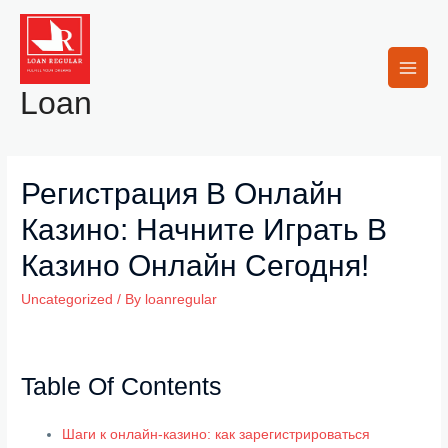
Skip
to
content
Main
Loan
Men
Регистрация В Онлайн
Казино: Начните Играть В
Казино Онлайн Сегодня!
Uncategorized
/ By
loanregular
Table Of Contents
Шаги к онлайн-казино: как зарегистрироваться