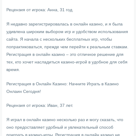
Рецензия от игрока: Анна, 31 год.
Я недавно зарегистрировалась в онлайн казино, и я была
удивлена широким выбором игр и удобством использования
сайта. Я начала с нескольких бесплатных игр, чтобы
попрактиковаться, прежде чем перейти к реальным ставкам.
Регистрация в онлайн казино – это отличное решение для
тех, кто хочет насладиться казино-игрой в удобное для себя
время.
Регистрация в Онлайн Казино: Начните Играть в Казино
Онлаин Сегодня!
Рецензия от игрока: Иван, 37 лет.
Я играл в онлайн казино несколько раз и могу сказать, что
оно предоставляет удобный и увлекательный способ
поиграть в казино-игры. Регистрация в онлайн казино не