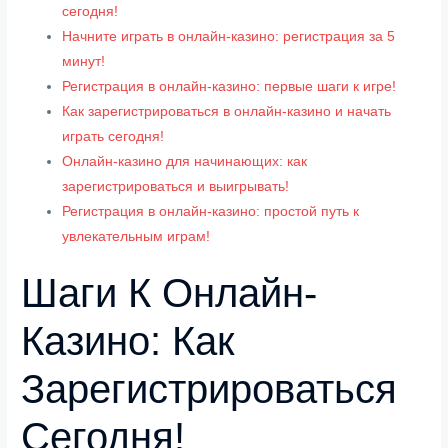
сегодня!
Начните играть в онлайн-казино: регистрация за 5
минут!
Регистрация в онлайн-казино: первые шаги к игре!
Как зарегистрироваться в онлайн-казино и начать
играть сегодня!
Онлайн-казино для начинающих: как
зарегистрироваться и выигрывать!
Регистрация в онлайн-казино: простой путь к
увлекательным играм!
Шаги К Онлайн-
Казино: Как
Зарегистрироваться
Сегодня!