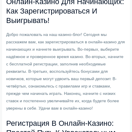
Онлайн-Казино Для Начинающих:
Как Зарегистрироваться И
Выигрывать!
Добро пожаловать на наш казино-блог! Сегодня мы
расскажем вам, как зарегистрироваться в онлайн-казино для
начинающих и начнете выигрывать. Во-первых, выберите
надёжное и проверенное время казино. Во-вторых, начните
с бесплатной регистрации, заполнив необходимые
реквизиты. В-третьих, воспользуйтесь бонусами для
новичков, которые могут удвоить ваш первый депозит. В-
четвёртых, ознакомьтесь с правилами игр и ставками,
прежде чем начинать играть. Наконец, начните с низких
ставок и постепенно увеличивайте их, когда будете более
уверены в себе. Удачи вам в онлайн-казино!
Регистрация В Онлайн-Казино: