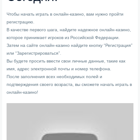
Чтобы начать играть в онлайн-казино, вам нужно пройти
регистрацию.
В качестве первого шага, найдите надежное онлайн-казино,
которое принимает игроков из Российской Федерации.
Затем на сайте онлайн-казино найдите кнопку “Регистрация”
или “Зарегистрироваться”.
Вы будете просить ввести свои личные данные, такие как
имя, адрес электронной почты и номер телефона.
После заполнения всех необходимых полей и
подтверждения своего возраста, вы сможете начать играть в
онлайн-казино!