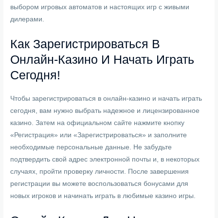
выбором игровых автоматов и настоящих игр с живыми
дилерами.
Как Зарегистрироваться В
Онлайн-Казино И Начать Играть
Сегодня!
Чтобы зарегистрироваться в онлайн-казино и начать играть
сегодня, вам нужно выбрать надежное и лицензированное
казино. Затем на официальном сайте нажмите кнопку
«Регистрация» или «Зарегистрироваться» и заполните
необходимые персональные данные. Не забудьте
подтвердить свой адрес электронной почты и, в некоторых
случаях, пройти проверку личности. После завершения
регистрации вы можете воспользоваться бонусами для
новых игроков и начинать играть в любимые казино игры.