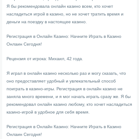
Я бы рекомендовала онлайн казино всем, кто хочет
насладиться игрой в казино, но не хочет тратить время и
деньги на поездку в настоящее казино.
Регистрация в Онлайн Казино: Начните Играть в Казино
Онлаин Сегодня!
Рецензия от игрока: Михаил, 42 года.
Я играл в онлайн казино несколько раз и могу сказать, что
оно предоставляет удобный и увлекательный способ
поиграть в казино-игры. Регистрация в онлайн казино не
заняла много времени, и я мог начать играть сразу же. Я бы
рекомендовал онлайн казино любому, кто хочет насладиться
казино-игрой в удобное для себя время.
Регистрация в Онлайн Казино: Начните Играть в Казино
Онлаин Сегодня!