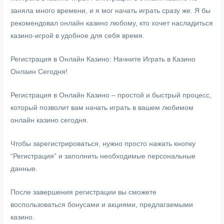
заняла много времени, и я мог начать играть сразу же. Я бы
рекомендовал онлайн казино любому, кто хочет насладиться
казино-игрой в удобное для себя время.
Регистрация в Онлайн Казино: Начните Играть в Казино
Онлаин Сегодня!
Регистрация в Онлайн Казино – простой и быстрый процесс,
который позволит вам начать играть в вашем любимом
онлайн казино сегодня.
Чтобы зарегистрироваться, нужно просто нажать кнопку
“Регистрация” и заполнить необходимые персональные
данные.
После завершения регистрации вы сможете
воспользоваться бонусами и акциями, предлагаемыми
казино.