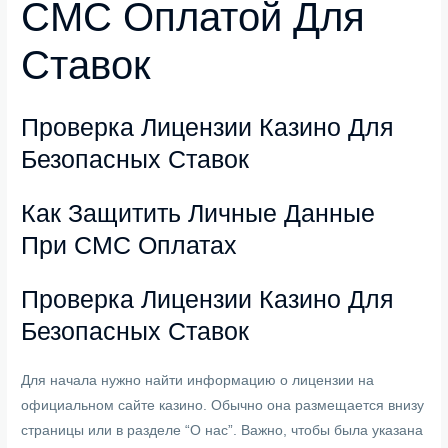
СМС Оплатой Для
Ставок
Проверка Лицензии Казино Для
Безопасных Ставок
Как Защитить Личные Данные
При СМС Оплатах
Проверка Лицензии Казино Для
Безопасных Ставок
Для начала нужно найти информацию о лицензии на
официальном сайте казино. Обычно она размещается внизу
страницы или в разделе “О нас”. Важно, чтобы была указана