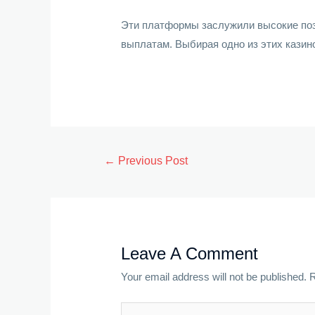
Эти платформы заслужили высокие по
выплатам. Выбирая одно из этих казин
Post
←
Previous Post
navigation
Leave A Comment
Your email address will not be published.
R
Type