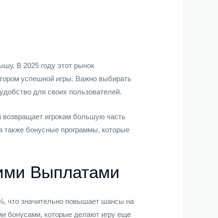
шу. В 2025 году этот рынок
тором успешной игры. Важно выбирать
 удобство для своих пользователей.
и возвращает игрокам большую часть
 а также бонусные программы, которые
ими Выплатами
%, что значительно повышает шансы на
ми бонусами, которые делают игру еще