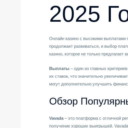
2025 Г
Онлайн казино с высокими выплатами п
продолжает развиваться, и выбор пл
казино, которое не только предлагает 
Выплаты
– один из главных критерие
их ставок, что значительно увеличива
могут дополнительно улучшить финанс
Обзор Популярн
Vavada
– это платформа с отличной ре
получение хороших выигрышей. Vavada 