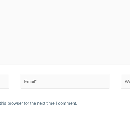
Email*
Webs
his browser for the next time I comment.