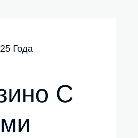
25 Года
зино С
ами