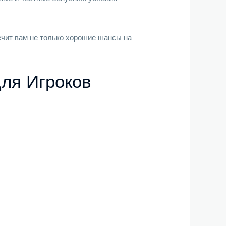
чит вам не только хорошие шансы на
ля Игроков