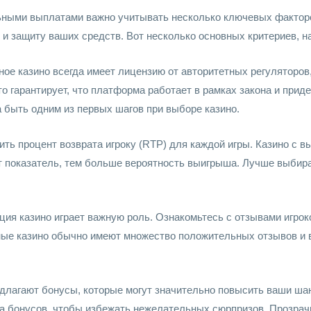
ьными выплатами важно учитывать несколько ключевых факторо
и защиту ваших средств. Вот несколько основных критериев, на
ое казино всегда имеет лицензию от авторитетных регуляторов, 
о гарантирует, что платформа работает в рамках закона и прид
 быть одним из первых шагов при выборе казино.
ить процент возврата игроку (RTP) для каждой игры. Казино с
т показатель, тем больше вероятность выигрыша. Лучше выбир
ция казино играет важную роль. Ознакомьтесь с отзывами игрок
ые казино обычно имеют множество положительных отзывов и 
едлагают бонусы, которые могут значительно повысить ваши ш
а бонусов, чтобы избежать нежелательных сюрпризов. Прозрач