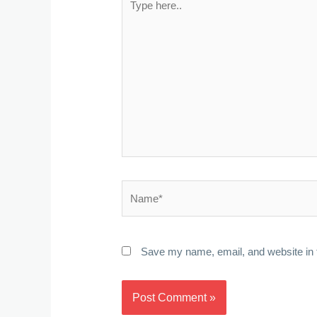
here..
Name*
Save my name, email, and website in t