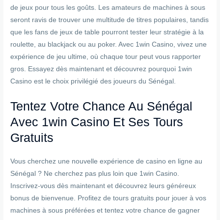
de jeux pour tous les goûts. Les amateurs de machines à sous
seront ravis de trouver une multitude de titres populaires, tandis
que les fans de jeux de table pourront tester leur stratégie à la
roulette, au blackjack ou au poker. Avec 1win Casino, vivez une
expérience de jeu ultime, où chaque tour peut vous rapporter
gros. Essayez dès maintenant et découvrez pourquoi 1win
Casino est le choix privilégié des joueurs du Sénégal.
Tentez Votre Chance Au Sénégal
Avec 1win Casino Et Ses Tours
Gratuits
Vous cherchez une nouvelle expérience de casino en ligne au
Sénégal ? Ne cherchez pas plus loin que 1win Casino.
Inscrivez-vous dès maintenant et découvrez leurs généreux
bonus de bienvenue. Profitez de tours gratuits pour jouer à vos
machines à sous préférées et tentez votre chance de gagner