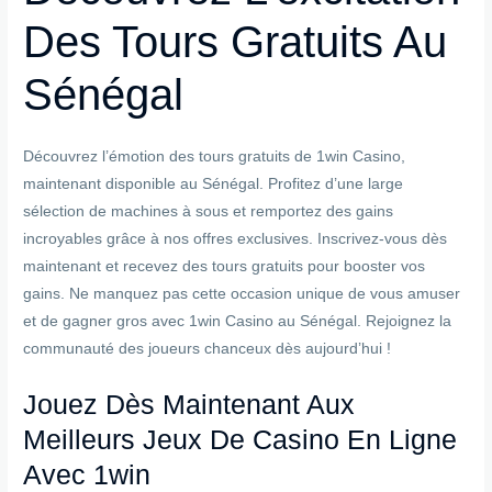
Des Tours Gratuits Au
Sénégal
Découvrez l’émotion des tours gratuits de 1win Casino,
maintenant disponible au Sénégal. Profitez d’une large
sélection de machines à sous et remportez des gains
incroyables grâce à nos offres exclusives. Inscrivez-vous dès
maintenant et recevez des tours gratuits pour booster vos
gains. Ne manquez pas cette occasion unique de vous amuser
et de gagner gros avec 1win Casino au Sénégal. Rejoignez la
communauté des joueurs chanceux dès aujourd’hui !
Jouez Dès Maintenant Aux
Meilleurs Jeux De Casino En Ligne
Avec 1win