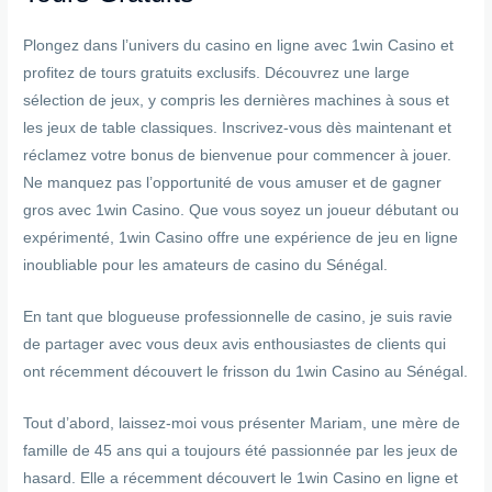
Plongez dans l’univers du casino en ligne avec 1win Casino et
profitez de tours gratuits exclusifs. Découvrez une large
sélection de jeux, y compris les dernières machines à sous et
les jeux de table classiques. Inscrivez-vous dès maintenant et
réclamez votre bonus de bienvenue pour commencer à jouer.
Ne manquez pas l’opportunité de vous amuser et de gagner
gros avec 1win Casino. Que vous soyez un joueur débutant ou
expérimenté, 1win Casino offre une expérience de jeu en ligne
inoubliable pour les amateurs de casino du Sénégal.
En tant que blogueuse professionnelle de casino, je suis ravie
de partager avec vous deux avis enthousiastes de clients qui
ont récemment découvert le frisson du 1win Casino au Sénégal.
Tout d’abord, laissez-moi vous présenter Mariam, une mère de
famille de 45 ans qui a toujours été passionnée par les jeux de
hasard. Elle a récemment découvert le 1win Casino en ligne et