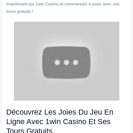
maintenant sur 1win Casino et commencez à jouer avec vos
tours gratuits !
Découvrez Les Joies Du Jeu En
Ligne Avec 1win Casino Et Ses
Tours Gratuits