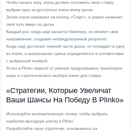
Чтобы начать игру, игрок должен поставить свою ставку,
выбрав одну из доступных ячеек внизу доски.
Затем игрок нажимает на кнопку «Старт», и шарик начинает
свой путь вверх по доске.
Каждый раз, когда шар касается бампера, он меняет свое
направление, создавая непредсказуемый результат.
Когда шар достигает нижней части доски, он попадает в одну
из ячеек, и выигрышная сумма определяется в соответствии
с выбранной ячейкой.
Успех в Plinko зависит от умения предсказывать траекторию
шара и стратегического выбора ячеек для ставок.
«Стратегии, Которые Увеличат
Ваши Шансы На Победу В Plinko»
Используйте математическую логику, чтобы выбрать
наиболее выгодную клетку в Plinko.
Разработайте свою стратегию, основываясь на