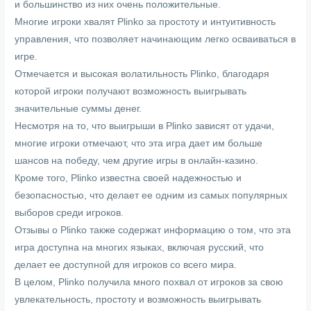
и большинство из них очень положительные.
Многие игроки хвалят Plinko за простоту и интуитивность
управления, что позволяет начинающим легко осваиваться в
игре.
Отмечается и высокая волатильность Plinko, благодаря
которой игроки получают возможность выигрывать
значительные суммы денег.
Несмотря на то, что выигрыши в Plinko зависят от удачи,
многие игроки отмечают, что эта игра дает им больше
шансов на победу, чем другие игры в онлайн-казино.
Кроме того, Plinko известна своей надежностью и
безопасностью, что делает ее одним из самых популярных
выборов среди игроков.
Отзывы о Plinko также содержат информацию о том, что эта
игра доступна на многих языках, включая русский, что
делает ее доступной для игроков со всего мира.
В целом, Plinko получила много похвал от игроков за свою
увлекательность, простоту и возможность выигрывать