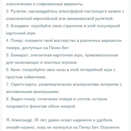
классические и современные варианты.
2. Рулетка: наслаждайтесь атмосферой настоящего казино с
классической европейской или американской рулеткой.
3. Блэкджек: опробуйте свою стратегию в этой популярной
карточной игре.
4. Покер: покажите своё мастерство в различных вариантах
покера, доступных на Пинко Бет.
5. Баккарат: элегантная карточная игра, привлекательная
для начинающих и опытных игроков.
6. Кено: попробуйте свои силы в этой лотерейной игре с
простым геймплеем.
7. Скретч-карты: развлекательная альтернатива лотереям с
мгновенными выигрышами.
8. Видео-покер: сочетание покера и слотов, которое
понравится фанатам обоих жанров.
Я, Александр, 35 лет, давно искал надежное и удобное
онлайн-казино, пока не наткнулся на Пинко Бет. Огромное