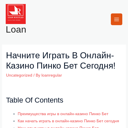
Skip
to
content
Main
Loan
Men
Начните Играть В Онлайн-
Казино Пинко Бет Сегодня!
Uncategorized
/ By
loanregular
Table Of Contents
Преимущества игры в онлайн-казино Пинко Бет
Как начать играть в онлайн-казино Пинко Бет сегодня