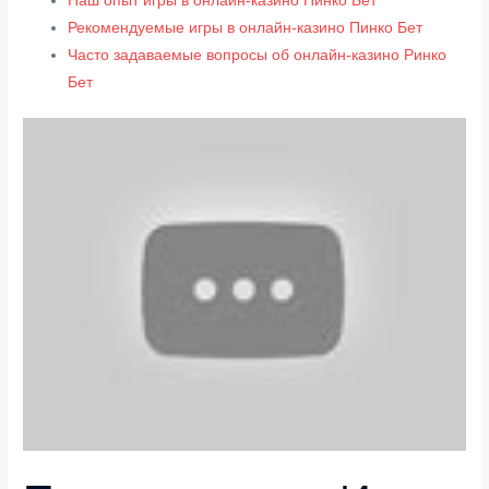
Наш опыт игры в онлайн-казино Пинко Бет
Рекомендуемые игры в онлайн-казино Пинко Бет
Часто задаваемые вопросы об онлайн-казино Pинко
Бет