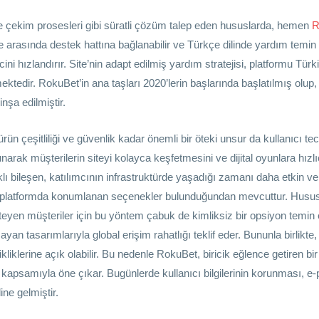
e çekim prosesleri gibi süratli çözüm talep eden hususlarda, hemen
R
de arasında destek hattına bağlanabilir ve Türkçe dilinde yardım temin 
ini hızlandırır. Site’nin adapt edilmiş yardım stratejisi, platformu Tü
ektedir. RokuBet’in ana taşları 2020’lerin başlarında başlatılmış olup, 
inşa edilmiştir.
e ürün çeşitliliği ve güvenlik kadar önemli bir öteki unsur da kullanıcı t
sunarak müşterilerin siteyi kolayca keşfetmesini ve dijital oyunlara hı
ı bileşen, katılımcının infrastruktürde yaşadığı zamanı daha etkin ve
a bu platformda konumlanan seçenekler bulunduğundan mevcuttur. Hususe
steyen müşteriler için bu yöntem çabuk de kimliksiz bir opsiyon temin e
ayan tasarımlarıyla global erişim rahatlığı teklif eder. Bununla birlikte,
klerine açık olabilir. Bu nedenle RokuBet, biricik eğlence getiren bir
 kapsamıyla öne çıkar. Bugünlerde kullanıcı bilgilerinin korunması, e-pl
ine gelmiştir.