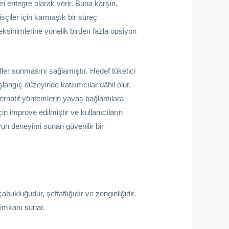
i entegre olarak verir. Buna karşın,
sçiler için karmaşık bir süreç
ksinimlerine yönelik birden fazla opsiyon
fler sunmasını sağlamıştır. Hedef tüketici
langıç düzeyinde katılımcılar dâhil olur.
ternatif yöntemlerin yavaş bağlantılara
n improve edilmiştir ve kullanıcıların
yun deneyimi sunan güvenilir bir
bukluğudur, şeffaflığıdır ve zenginliğidir.
 imkanı sunar.