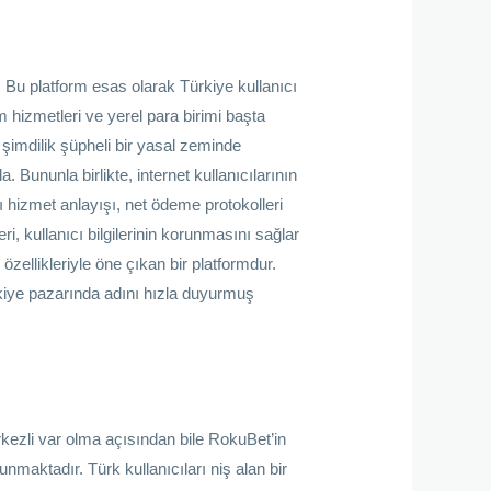
 Bu platform esas olarak Türkiye kullanıcı
m hizmetleri ve yerel para birimi başta
ü şimdilik şüpheli bir yasal zeminde
 Bununla birlikte, internet kullanıcılarının
lı hizmet anlayışı, net ödeme protokolleri
i, kullanıcı bilgilerinin korunmasını sağlar
 özellikleriyle öne çıkan bir platformdur.
kiye pazarında adını hızla duyurmuş
erkezli var olma açısından bile RokuBet’in
nmaktadır. Türk kullanıcıları niş alan bir