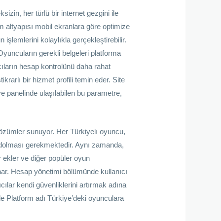
izin, her türlü bir internet gezgini ile
ım altyapısı mobil ekranlara göre optimize
şlemlerini kolaylıkla gerçekleştirebilir.
yuncuların gerekli belgeleri platforma
ıcıların hesap kontrolünü daha rahat
krarlı bir hizmet profili temin eder. Site
e panelinde ulaşılabilen bu parametre,
ı çözümler sunuyor. Her Türkiyelı oyuncu,
ydolması gerekmektedir. Aynı zamanda,
 ekler ve diğer popüler oyun
 sunar. Hesap yönetimi bölümünde kullanıcı
ılar kendi güvenliklerini artırmak adına
 de Platform adı Türkiye’deki oyunculara