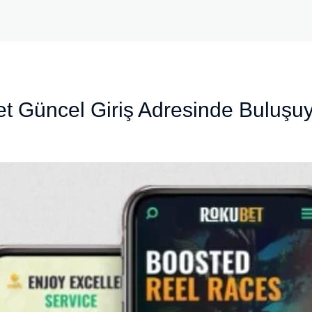
et Güncel Giriş Adresinde Buluşu