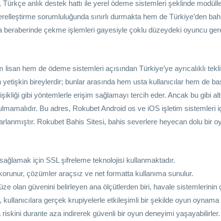
Türkçe anlık destek hattı ile yerel ödeme sistemleri şeklinde modüller
yerelleştirme sorumluluğunda sınırlı durmakta hem de Türkiye’den bahi
ma beraberinde çekme işlemleri gayesiyle çoklu düzeydeki oyuncu gere
 lisan hem de ödeme sistemleri açısından Türkiye’ye ayrıcalıklı tekli
 yetişkin bireylerdir; bunlar arasında hem usta kullanıcılar hem de baş
ikliği gibi yöntemlerle erişim sağlamayı tercih eder. Ancak bu gibi al
lmamalıdır. Bu adres, Rokubet Android os ve iOS işletim sistemleri içi
arlanmıştır. Rokubet Bahis Sitesi, bahis severlere heyecan dolu bir o
ini sağlamak için SSL şifreleme teknolojisi kullanmaktadır.
 korunur, çözümler araçsız ve net formatta kullanıma sunulur.
e olan güvenini belirleyen ana ölçütlerden biri, havale sistemlerinin ça
 kullanıcılara gerçek krupiyelerle etkileşimli bir şekilde oyun oynama
 riskini durante aza indirerek güvenli bir oyun deneyimi yaşayabilirler.