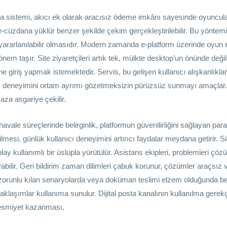
a sistemi, akıcı ek olarak aracısız ödeme imkânı sayesinde oyuncula
-cüzdana yüklür benzer şekilde çekim gerçekleştirilebilir. Bu yöntemin
 yararlanılabilir olmasıdır. Modern zamanda e-platform üzerinde oyun 
 önem taşır. Site ziyaretçileri artık tek, mülkte desktop’un önünde de
e giriş yapmak istemektedir. Servis, bu gelişen kullanıcı alışkanlıkları
 deneyimini ortam ayrımı gözetmeksizin pürüzsüz sunmayı amaçlar
aza asgariye çekilir.
 havale süreçlerinde belirginlik, platformun güvenilirliğini sağlayan p
esi, günlük kullanıcı deneyimini artırıcı faydalar meydana getirir. Sit
kolay kullanımlı bir üslupla yürütülür. Asistans ekipleri, problemleri ç
layabilir. Geri bildirim zaman dilimleri çabuk korunur, çözümler araçsız 
zorunlu kılan senaryolarda veya doküman teslimi elzem olduğunda ben
yaklaşımlar kullanıma sunulur. Dijital posta kanalının kullanılma ger
n resmiyet kazanması.