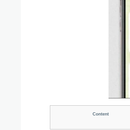
Content