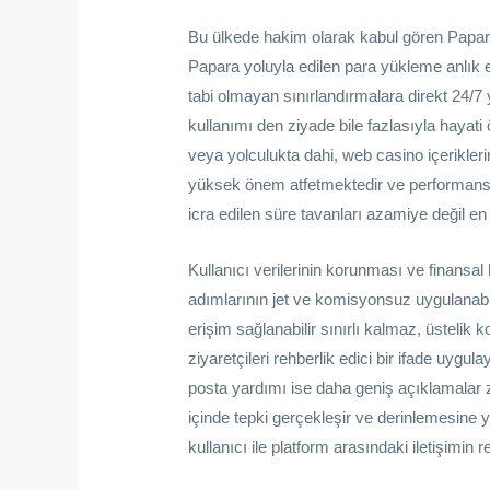
Bu ülkede hakim olarak kabul gören Papar
Papara yoluyla edilen para yükleme anlık e
tabi olmayan sınırlandırmalara direkt 24/7
kullanımı den ziyade bile fazlasıyla hayati
veya yolculukta dahi, web casino içeriklerin
yüksek önem atfetmektedir ve performans
icra edilen süre tavanları azamiye değil en 
Kullanıcı verilerinin korunması ve finansal
adımlarının jet ve komisyonsuz uygulanabilm
erişim sağlanabilir sınırlı kalmaz, üstelik 
ziyaretçileri rehberlik edici bir ifade uygu
posta yardımı ise daha geniş açıklamalar 
içinde tepki gerçekleşir ve derinlemesine 
kullanıcı ile platform arasındaki iletişimi