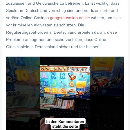
zuzulassen und Geldwäsche zu betreiben. Es ist wichtig, dass
Spieler in Deutschland vorsichtig sind und nur lizenzierte und
seriöse Online-Casinos
gangsta casino online
wählen, um sich
vor kriminellen Aktivitäten zu schützen. Die
Regulierungsbehörden in Deutschland arbeiten daran, diese
Probleme anzugehen und sicherzustellen, dass Online-
Glücksspiele in Deutschland sicher und fair bleiben.