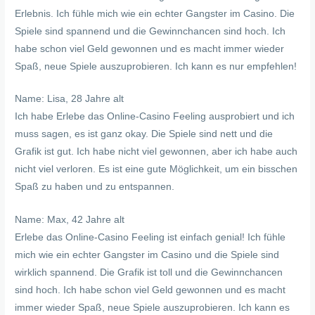
Erlebnis. Ich fühle mich wie ein echter Gangster im Casino. Die
Spiele sind spannend und die Gewinnchancen sind hoch. Ich
habe schon viel Geld gewonnen und es macht immer wieder
Spaß, neue Spiele auszuprobieren. Ich kann es nur empfehlen!
Name: Lisa, 28 Jahre alt
Ich habe Erlebe das Online-Casino Feeling ausprobiert und ich
muss sagen, es ist ganz okay. Die Spiele sind nett und die
Grafik ist gut. Ich habe nicht viel gewonnen, aber ich habe auch
nicht viel verloren. Es ist eine gute Möglichkeit, um ein bisschen
Spaß zu haben und zu entspannen.
Name: Max, 42 Jahre alt
Erlebe das Online-Casino Feeling ist einfach genial! Ich fühle
mich wie ein echter Gangster im Casino und die Spiele sind
wirklich spannend. Die Grafik ist toll und die Gewinnchancen
sind hoch. Ich habe schon viel Geld gewonnen und es macht
immer wieder Spaß, neue Spiele auszuprobieren. Ich kann es