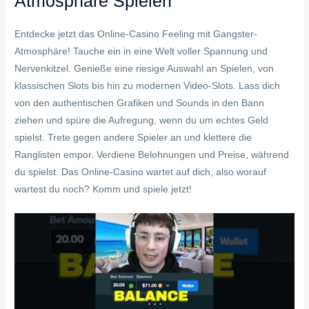
Atmosphäre Spielen
Entdecke jetzt das Online-Casino Feeling mit Gangster-
Atmosphäre! Tauche ein in eine Welt voller Spannung und
Nervenkitzel. Genieße eine riesige Auswahl an Spielen, von
klassischen Slots bis hin zu modernen Video-Slots. Lass dich
von den authentischen Grafiken und Sounds in den Bann
ziehen und spüre die Aufregung, wenn du um echtes Geld
spielst. Trete gegen andere Spieler an und klettere die
Ranglisten empor. Verdiene Belohnungen und Preise, während
du spielst. Das Online-Casino wartet auf dich, also worauf
wartest du noch? Komm und spiele jetzt!