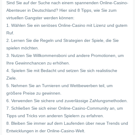
Sind Sie auf der Suche nach einem spannenden Online-Casino-
Abenteuer in Deutschland? Hier sind 8 Tipps, wie Sie zum
virtuellen Gangster werden können:
1. Wählen Sie ein seriöses Online-Casino mit Lizenz und gutem
Ruf.
2. Lernen Sie die Regeln und Strategien der Spiele, die Sie
spielen möchten.
3. Nutzen Sie Willkommensboni und andere Promotionen, um
Ihre Gewinnchancen zu erhöhen.
4. Spielen Sie mit Bedacht und setzen Sie sich realistische
Ziele.
5. Nehmen Sie an Turnieren und Wettbewerben teil, um
größere Preise zu gewinnen.
6. Verwenden Sie sichere und zuverlässige Zahlungsmethoden.
7. Schließen Sie sich einer Online-Casino-Community an, um
Tipps und Tricks von anderen Spielern zu erfahren.
8. Bleiben Sie immer auf dem Laufenden über neue Trends und
Entwicklungen in der Online-Casino-Welt.