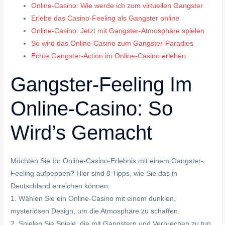
Online-Casino: Wie werde ich zum virtuellen Gangster
Erlebe das Casino-Feeling als Gangster online
Online-Casino: Jetzt mit Gangster-Atmosphäre spielen
So wird das Online-Casino zum Gangster-Paradies
Echte Gangster-Action im Online-Casino erleben
Gangster-Feeling Im
Online-Casino: So
Wird’s Gemacht
Möchten Sie Ihr Online-Casino-Erlebnis mit einem Gangster-
Feeling aufpeppen? Hier sind 8 Tipps, wie Sie das in
Deutschland erreichen können:
1. Wählen Sie ein Online-Casino mit einem dunklen,
mysteriösen Design, um die Atmosphäre zu schaffen.
2. Spielen Sie Spiele, die mit Gangstern und Verbrechen zu tun