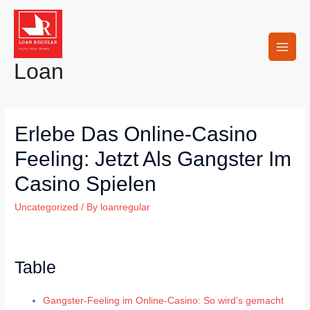
Skip
to
content
Main
Loan
Men
Erlebe Das Online-Casino
Feeling: Jetzt Als Gangster Im
Casino Spielen
Uncategorized
/ By
loanregular
Table
Gangster-Feeling im Online-Casino: So wird’s gemacht