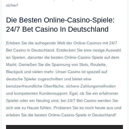
sicher!
Die Besten Online-Casino-Spiele:
24/7 Bet Casino In Deutschland
Erleben Sie die aufregende Welt der Online-Casinos mit 24/7
Bet Casino in Deutschland. Entdecken Sie eine riesige Auswahl
an Spielen, darunter die besten Online-Casino-Spiele auf dem
Markt. Genießen Sie die Spannung von Slots, Roulette,
Blackjack und vielen mehr. Unser Casino ist speziell auf
deutsche Spieler zugeschnitten und bietet eine
benutzerfreundliche Oberfläche, sichere Zahlungsmethoden
und kompetenten Kundensupport. Egal, ob Sie ein erfahrener
Spieler oder ein Neuling sind, bei 24/7 Bet Casino werden Sie
sich wie zu Hause fühlen. Probieren Sie es noch heute aus und
erleben Sie die besten Online-Casino-Spiele in Deutschland!