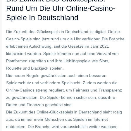
Rund Um Die Uhr Online-Casino-
Spiele In Deutschland
Die Zukunft des Glücksspiels in Deutschland ist digital: Online-
Casino-Spiele sind jetzt rund um die Uhr verfügbar. Die Branche
erlebt einen Aufschwung, seit die Gesetze im Jahr 2021
liberalisiert wurden. Spieler können nun auf eine Vielzahl von
Plattformen zugreifen und ihre Lieblingsspiele wie Slots,
Roulette und Blackjack spielen.
Die neuen Regeln gewährleisten auch einen besseren
Spielerschutz und verhindern Spielsucht. Zudem werden die
Online-Casinos streng reguliert, um Fairness und Transparenz
zu gewährleisten. Die Spieler können sicher sein, dass ihre
Daten und Finanzen geschützt sind.
Die Zukunft des Online-Glücksspiels in Deutschland sieht rosig
aus, da immer mehr Menschen das Spielen im Internet
entdecken. Die Branche wird voraussichtlich weiter wachsen