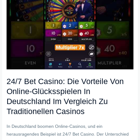
24/7 Bet Casino: Die Vorteile Von
Online-Glücksspielen In
Deutschland Im Vergleich Zu
Traditionellen Casinos
In Deutschland boomen Online-Casinos, und ein
herausragendes Beispiel ist 24/7 Bet Casino. Der Unterschied