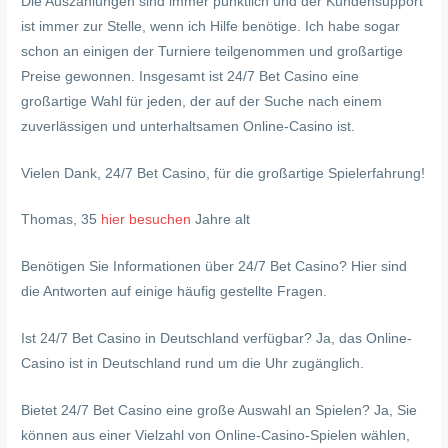
Die Auszahlungen sind immer pünktlich und der Kundensupport
ist immer zur Stelle, wenn ich Hilfe benötige. Ich habe sogar
schon an einigen der Turniere teilgenommen und großartige
Preise gewonnen. Insgesamt ist 24/7 Bet Casino eine
großartige Wahl für jeden, der auf der Suche nach einem
zuverlässigen und unterhaltsamen Online-Casino ist.
Vielen Dank, 24/7 Bet Casino, für die großartige Spielerfahrung!
Thomas, 35
hier besuchen
Jahre alt
Benötigen Sie Informationen über 24/7 Bet Casino? Hier sind
die Antworten auf einige häufig gestellte Fragen.
Ist 24/7 Bet Casino in Deutschland verfügbar? Ja, das Online-
Casino ist in Deutschland rund um die Uhr zugänglich.
Bietet 24/7 Bet Casino eine große Auswahl an Spielen? Ja, Sie
können aus einer Vielzahl von Online-Casino-Spielen wählen,