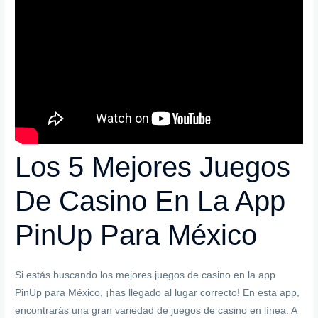
Los 5 Mejores Juegos
De Casino En La App
PinUp Para México
Si estás buscando los mejores juegos de casino en la app
PinUp para México, ¡has llegado al lugar correcto! En esta app,
encontrarás una gran variedad de juegos de casino en línea. A