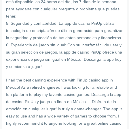
está disponible las 24 horas del día, los 7 días de la semana,
para ayudarte con cualquier pregunta o problema que puedas
tener.
5. Seguridad y confiabilidad: La app de casino PinUp utiliza
tecnología de encriptación de última generación para garantizar
la seguridad y protección de tus datos personales y financieros.
6. Experiencia de juego sin igual: Con su interfaz fácil de usar y
su gran selección de juegos, la app de casino PinUp ofrece una
experiencia de juego sin igual en México. ¡Descarga la app hoy
y comienza a jugar!
I had the best gaming experience with PinUp casino app in
Mexico! As a retired engineer, I was looking for a reliable and
fun platform to play my favorite casino games. Descarga la app
de casino PinUp y juega en línea en México – ¡Disfruta de la
emoción en cualquier lugar! is truly a game-changer. The app is
easy to use and has a wide variety of games to choose from. I
highly recommend it to anyone looking for a great online casino