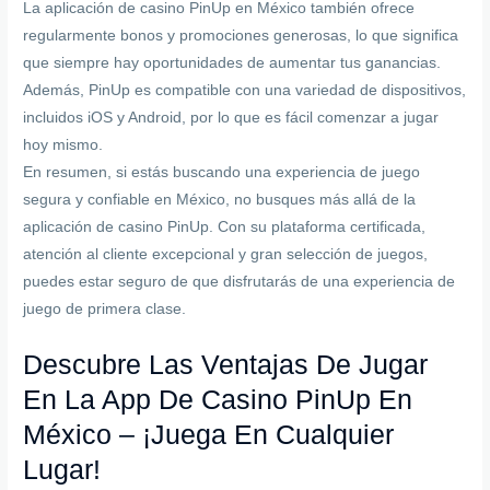
La aplicación de casino PinUp en México también ofrece
regularmente bonos y promociones generosas, lo que significa
que siempre hay oportunidades de aumentar tus ganancias.
Además, PinUp es compatible con una variedad de dispositivos,
incluidos iOS y Android, por lo que es fácil comenzar a jugar
hoy mismo.
En resumen, si estás buscando una experiencia de juego
segura y confiable en México, no busques más allá de la
aplicación de casino PinUp. Con su plataforma certificada,
atención al cliente excepcional y gran selección de juegos,
puedes estar seguro de que disfrutarás de una experiencia de
juego de primera clase.
Descubre Las Ventajas De Jugar
En La App De Casino PinUp En
México – ¡Juega En Cualquier
Lugar!