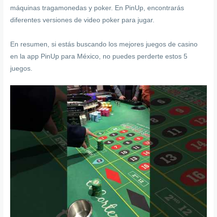
máquinas tragamonedas y poker. En PinUp, encontrarás
diferentes versiones de video poker para jugar.
En resumen, si estás buscando los mejores juegos de casino
en la app PinUp para México, no puedes perderte estos 5
juegos.