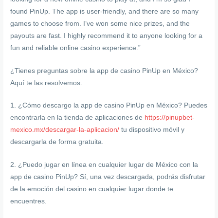
found PinUp. The app is user-friendly, and there are so many
games to choose from. I’ve won some nice prizes, and the
payouts are fast. I highly recommend it to anyone looking for a
fun and reliable online casino experience.”
¿Tienes preguntas sobre la app de casino PinUp en México?
Aquí te las resolvemos:
1. ¿Cómo descargo la app de casino PinUp en México? Puedes
encontrarla en la tienda de aplicaciones de
https://pinupbet-
mexico.mx/descargar-la-aplicacion/
tu dispositivo móvil y
descargarla de forma gratuita.
2. ¿Puedo jugar en línea en cualquier lugar de México con la
app de casino PinUp? Sí, una vez descargada, podrás disfrutar
de la emoción del casino en cualquier lugar donde te
encuentres.