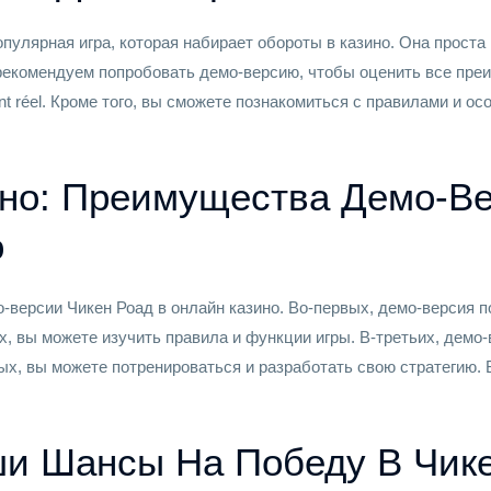
опулярная игра, которая набирает обороты в казино. Она проста 
рекомендуем попробовать демо-версию, чтобы оценить все пре
rgent réel. Кроме того, вы сможете познакомиться с правилами и 
тно: Преимущества Демо-Ве
о
-версии Чикен Роад в онлайн казино. Во-первых, демо-версия п
х, вы можете изучить правила и функции игры. В-третьих, демо
тых, вы можете потренироваться и разработать свою стратегию. 
и Шансы На Победу В Чике