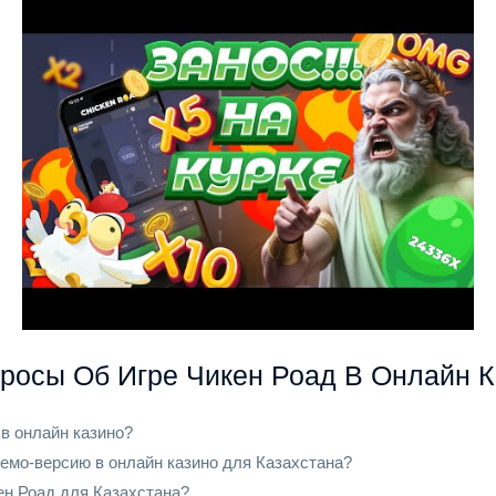
росы Об Игре Чикен Роад В Онлайн К
 в онлайн казино?
демо-версию в онлайн казино для Казахстана?
ен Роад для Казахстана?