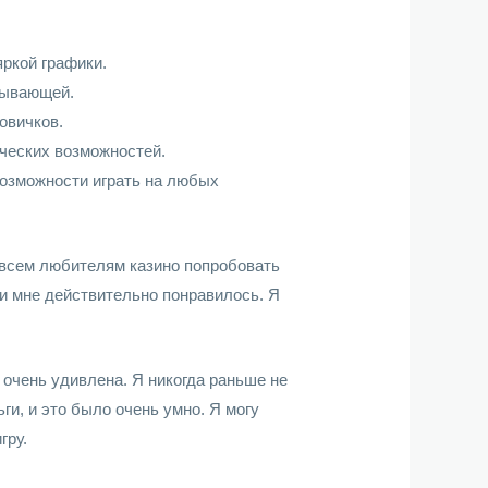
яркой графики.
атывающей.
овичков.
ических возможностей.
возможности играть на любых
ю всем любителям казино попробовать
 и мне действительно понравилось. Я
 очень удивлена. Я никогда раньше не
ги, и это было очень умно. Я могу
гру.