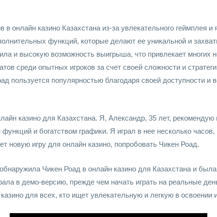
ов в онлайн казино Казахстана из-за увлекательного геймплея и 
дополнительных функций, которые делают ее уникальной и захв
вила и высокую возможность выигрыша, что привлекает многих н
анатов среди опытных игроков за счет своей сложности и стратег
Роад пользуется популярностью благодаря своей доступности и 
нлайн казино для Казахстана. Я, Александр, 35 лет, рекоменду
 функций и богатством графики. Я играл в нее несколько часов,
ет новую игру для онлайн казино, попробовать Чикен Роад.
 обнаружила Чикен Роад в онлайн казино для Казахстана и была
рала в демо-версию, прежде чем начать играть на реальные день
 казино для всех, кто ищет увлекательную и легкую в освоении и