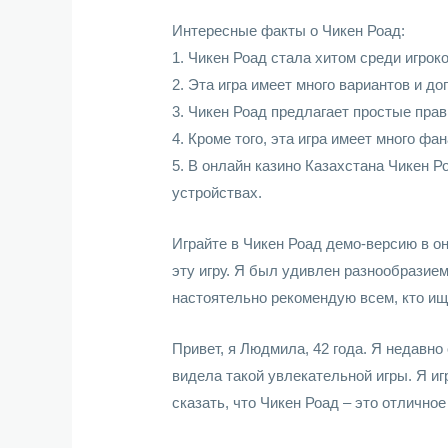
Интересные факты о Чикен Роад:
1. Чикен Роад стала хитом среди игрок
2. Эта игра имеет много вариантов и 
3. Чикен Роад предлагает простые пра
4. Кроме того, эта игра имеет много ф
5. В онлайн казино Казахстана Чикен 
устройствах.
Играйте в Чикен Роад демо-версию в о
эту игру. Я был удивлен разнообразием
настоятельно рекомендую всем, кто ищ
Привет, я Людмила, 42 года. Я недавно
видела такой увлекательной игры. Я иг
сказать, что Чикен Роад – это отличное