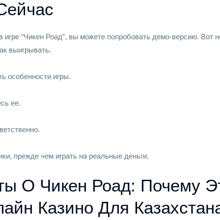
Сейчас
 игре “Чикен Роад”, вы можете попробовать демо-версию. Вот н
как выигрывать.
ть особенности игры.
сь ее.
тветственно.
ки, прежде чем играть на реальные деньги.
ы О Чикен Роад: Почему Эт
айн Казино Для Казахстан