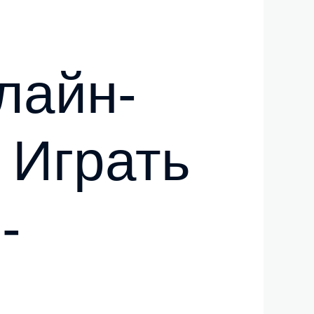
лайн-
 Играть
-