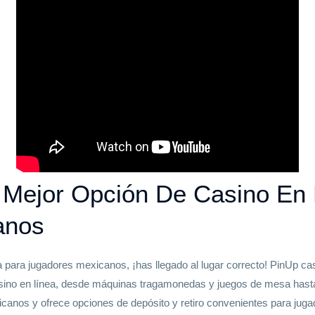
 Mejor Opción De Casino En 
anos
 para jugadores mexicanos, ¡has llegado al lugar correcto! PinUp cas
sino en línea, desde máquinas tragamonedas y juegos de mesa hasta 
anos y ofrece opciones de depósito y retiro convenientes para jug