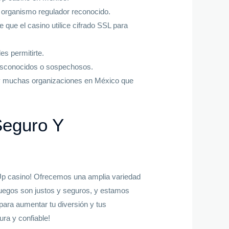
un organismo regulador reconocido.
que el casino utilice cifrado SSL para
es permitirte.
s desconocidos o sospechosos.
ay muchas organizaciones en México que
Seguro Y
nUp casino! Ofrecemos una amplia variedad
uegos son justos y seguros, y estamos
ara aumentar tu diversión y tus
ra y confiable!