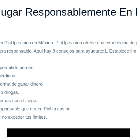
ugar Responsablemente En 
 PinUp casino en México. PinUp casino ofrece una experiencia de j
era responsable. Aquí hay 8 consejos para ayudarte:1. Establece lím
ermitirte perder.
pérdidas.
forma de ganar dinero.
l o drogas.
lemas con el juego.
esponsable que ofrece PinUp casino.
y no exceder tus límites.