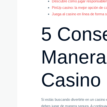
Descubre cómo jugar responsable
PinUp casino: la mejor opción de c
Juega al casino en línea de forma 
5 Conse
Manera
Casino
Si estás buscando divertirte en un casino
debes jugar de manera segura. A continua