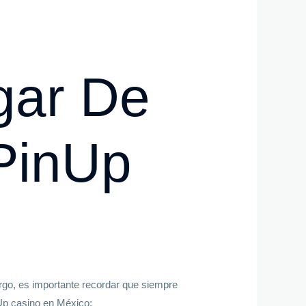
gar De
PinUp
rgo, es importante recordar que siempre
Up casino en México: