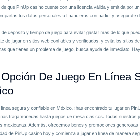
ate de que PinUp casino cuente con una licencia válida y emitida por 
mpartas tus datos personales o financieros con nadie, y asegúrate de 
te de depósito y tiempo de juego para evitar gastar más de lo que pued
ate de jugar en sitios web confiables y verificados, y evita los sitio
chas que tienes un problema de juego, busca ayuda de inmediato. H
 Opción De Juego En Línea 
ico
 línea segura y confiable en México, ¡has encontrado tu lugar en Pi
inas tragamonedas hasta juegos de mesa clásicos. Todos nuestros j
ades mexicanas. Además, ofrecemos bonos y promociones generosas p
idad de PinUp casino hoy y comienza a jugar en línea de manera segu