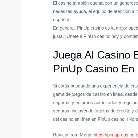
El casino también cuenta con un generoso 
necesitas ayuda, el equipo de atención al 
español.
En general, PinUp casino es la mejor opc
justa. ¡Únete a PinUp casino hoy y comie
Juega Al Casino 
PinUp Casino En
Si estás buscando una experiencia de casi
gama de juegos de casino en línea, desde
seguros, y estamos autorizados y regula
seguras, incluyendo tarjetas de crédito y d
del casino en línea en PinUp casino. ¡No t
Review from Maria,
https://pin-up-casino-