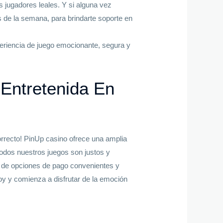
 jugadores leales. Y si alguna vez
as de la semana, para brindarte soporte en
eriencia de juego emocionante, segura y
Entretenida En
orrecto! PinUp casino ofrece una amplia
odos nuestros juegos son justos y
 de opciones de pago convenientes y
hoy y comienza a disfrutar de la emoción