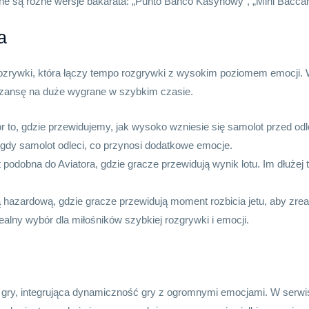
e są różne wersje bakarata: „Punto Banco Kasynowy”, „Mini Baccara
a
zrywki, która łączy tempo rozgrywki z wysokim poziomem emocji. W
i szansę na duże wygrane w szybkim czasie.
or to, gdzie przewidujemy, jak wysoko wzniesie się samolot przed o
 gdy samolot odleci, co przynosi dodatkowe emocje.
t podobna do Aviatora, gdzie gracze przewidują wynik lotu. Im dłużej
ą hazardową, gdzie gracze przewidują moment rozbicia jetu, aby zre
ealny wybór dla miłośników szybkiej rozgrywki i emocji.
 gry, integrująca dynamiczność gry z ogromnymi emocjami. W serwis