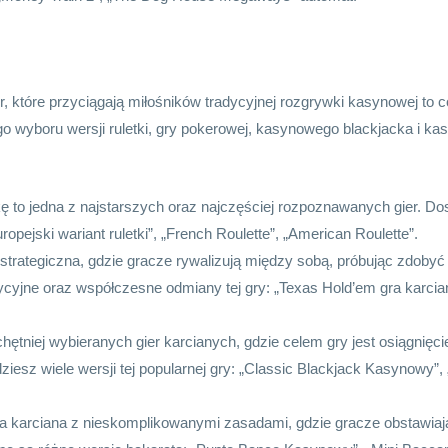
które przyciągają miłośników tradycyjnej rozgrywki kasynowej to c
o wyboru wersji ruletki, gry pokerowej, kasynowego blackjacka i ka
ę to jedna z najstarszych oraz najczęściej rozpoznawanych gier. Dost
ropejski wariant ruletki”, „French Roulette”, „American Roulette”.
strategiczna, gdzie gracze rywalizują między sobą, próbując zdobyć 
ycyjne oraz współczesne odmiany tej gry: „Texas Hold’em gra karcia
chętniej wybieranych gier karcianych, gdzie celem gry jest osiągnięc
ziesz wiele wersji tej popularnej gry: „Classic Blackjack Kasynowy”, „
a karciana z nieskomplikowanymi zasadami, gdzie gracze obstawiają