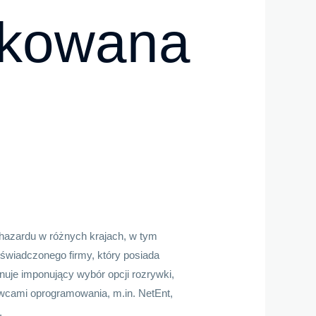
ykowana
 hazardu w różnych krajach, w tym
oświadczonego firmy, który posiada
uje imponujący wybór opcji rozrywki,
awcami oprogramowania, m.in. NetEnt,
.