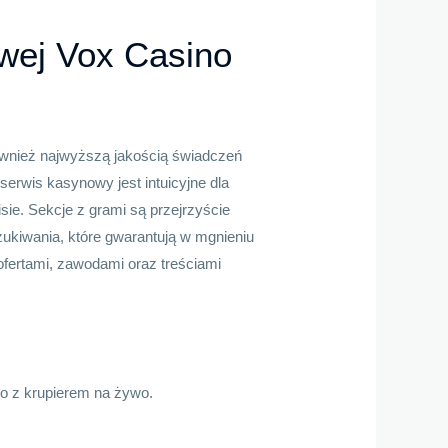
wej Vox Casino
 również najwyższą jakością świadczeń
erwis kasynowy jest intuicyjne dla
ie. Sekcje z grami są przejrzyście
zukiwania, które gwarantują w mgnieniu
ofertami, zawodami oraz treściami
no z krupierem na żywo.