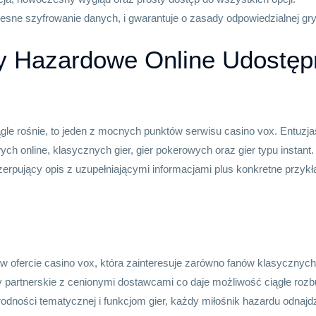
ne szyfrowanie danych, i gwarantuje o zasady odpowiedzialnej gry
y Hazardowe Online Udostęp
ągle rośnie, to jeden z mocnych punktów serwisu casino vox. Entuz
ch online, klasycznych gier, gier pokerowych oraz gier typu instant.
zerpujący opis z uzupełniającymi informacjami plus konkretne przykł
fercie casino vox, która zainteresuje zarówno fanów klasycznych 
artnerskie z cenionymi dostawcami co daje możliwość ciągłe rozb
orodności tematycznej i funkcjom gier, każdy miłośnik hazardu odnaj