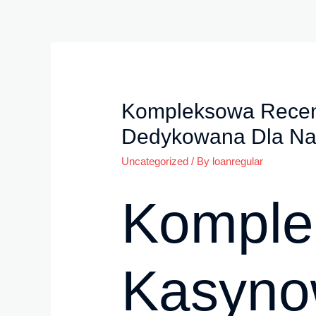
Skip
to
content
Kompleksowa Recen
Dedykowana Dla Naj
Uncategorized
/ By
loanregular
Komple
Kasyno