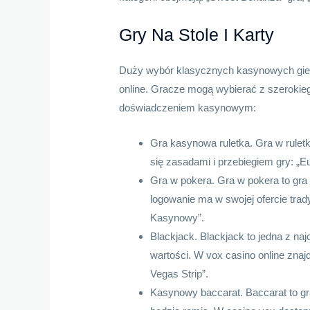
Gry Na Stole I Karty
Duży wybór klasycznych kasynowych gier, 
online. Gracze mogą wybierać z szerokieg
doświadczeniem kasynowym:
Gra kasynowa ruletka. Gra w ruletk
się zasadami i przebiegiem gry: „Eu
Gra w pokera. Gra w pokera to gra 
logowanie ma w swojej ofercie trad
Kasynowy”.
Blackjack. Blackjack to jedna z naj
wartości. W vox casino online znajd
Vegas Strip”.
Kasynowy baccarat. Baccarat to gr