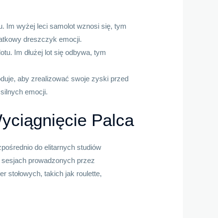
nu. Im wyżej leci samolot wznosi się, tym
atkowy dreszczyk emocji.
otu. Im dłużej lot się odbywa, tym
oduje, aby zrealizować swoje zyski przed
silnych emocji.
ciągnięcie Palca
pośrednio do elitarnych studiów
w sesjach prowadzonych przez
r stołowych, takich jak roulette,