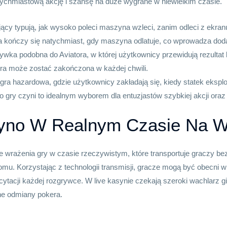
atychmiastową akcję i szansę na duże wygrane w niewielkim czasie.
 grający typują, jak wysoko poleci maszyna wzleci, zanim odleci z ekra
 kończy się natychmiast, gdy maszyna odlatuje, co wprowadza dod
rywka podobna do Aviatora, w której użytkownicy przewidują rezultat l
ra może zostać zakończona w każdej chwili.
gra hazardowa, gdzie użytkownicy zakładają się, kiedy statek ekspl
gry czyni to idealnym wyborem dla entuzjastów szybkiej akcji oraz 
yno W Realnym Czasie Na Wy
 wrażenia gry w czasie rzeczywistym, które transportuje graczy bez
u. Korzystając z technologii transmisji, gracze mogą być obecni 
scytacji każdej rozgrywce. W live kasynie czekają szeroki wachlarz gie
żne odmiany pokera.