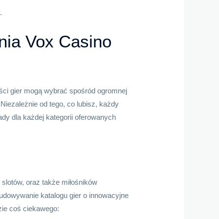
.
nia Vox Casino
jaści gier mogą wybrać spośród ogromnej
 Niezależnie od tego, co lubisz, każdy
ady dla każdej kategorii oferowanych
slotów, oraz także miłośników
udowywanie katalogu gier o innowacyjne
dzie coś ciekawego: