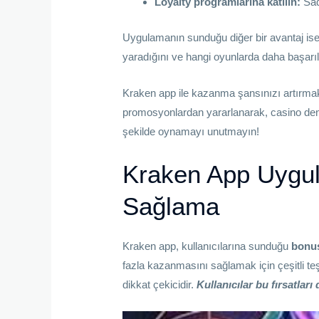
Loyalty programlarına katılın:
Sad
Uygulamanın sunduğu diğer bir avantaj ise k
yaradığını ve hangi oyunlarda daha başarılı 
Kraken app ile kazanma şansınızı artırmak
promosyonlardan yararlanarak, casino deney
şekilde oynamayı unutmayın!
Kraken App Uygu
Sağlama
Kraken app, kullanıcılarına sunduğu
bonus
fazla kazanmasını sağlamak için çeşitli teşv
dikkat çekicidir.
Kullanıcılar bu fırsatları