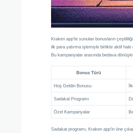
Kraken app’te sunulan bonusların çeşitliliği,
ilk para yatırma işlemiyle birlikte aktif ha
Bu kampanyalar arasında bedava dönüşler, nak
Bonus Türü
Hoş Geldin Bonusu
İl
Sadakat Programı
Dü
Özel Kampanyalar
Be
Sadakat programı, Kraken app’in öne çıkan öz