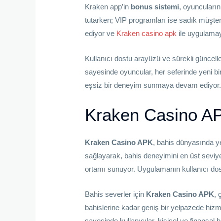
Kraken app’in
bonus sistemi
, oyuncuların
tutarken; VIP programları ise sadık müşte
ediyor ve
Kraken casino apk
ile uygulamaya
Kullanıcı dostu arayüzü ve sürekli güncell
sayesinde oyuncular, her seferinde yeni bi
eşsiz bir deneyim sunmaya devam ediyor
Kraken Casino AP
Kraken Casino APK
, bahis dünyasında ye
sağlayarak, bahis deneyimini en üst seviye
ortamı sunuyor. Uygulamanın kullanıcı dos
Bahis severler için
Kraken Casino APK
, 
bahislerine kadar geniş bir yelpazede hizme
sayesinde kullanıcılar, kişisel ve finansal b