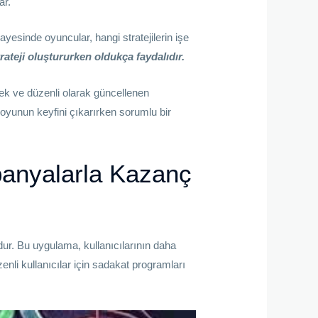
ar.
yesinde oyuncular, hangi stratejilerin işe
trateji oluştururken oldukça faydalıdır.
ek ve düzenli olarak güncellenen
oyunun keyfini çıkarırken sorumlu bir
anyalarla Kazanç
dur. Bu uygulama, kullanıcılarının daha
enli kullanıcılar için sadakat programları