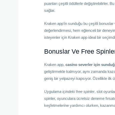
puanları çeşitli ödüllerle değiştirebilirler
sağlar.
Kraken app’in sunduğu bu çeşitli bonuslar ve
değerlendirmesi, hem eğlenceli bir deney
isteyenler için Kraken app ideal bir seçimdi
Bonuslar Ve Free Spinl
Kraken app,
casino severler için sunduğ
geliştirmekle kalmıyor, aynı zamanda kazan
geniş bir yelpazeyi kapsıyor. Özellikle ilk
Uygulama içindeki free spinler
, slot oyunl
spinler, oyunculara ücretsiz deneme fırsatı 
keşfetmelerine yardımcı olurken, kazanma 