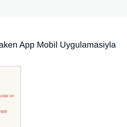
raken App Mobil Uygulamasiyla
slar ve
 app
s