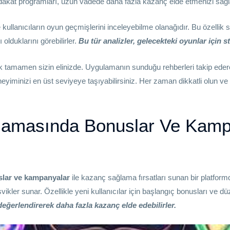
akat programları, uzun vadede daha fazla kazanç elde etmenizi sağl
ullanıcıların oyun geçmişlerini inceleyebilme olanağıdır. Bu özellik sa
olduklarını görebilirler.
Bu tür analizler, gelecekteki oyunlar için s
 tamamen sizin elinizde. Uygulamanın sunduğu rehberleri takip eder
iminizi en üst seviyeye taşıyabilirsiniz. Her zaman dikkatli olun ve 
lamasında Bonuslar Ve Kamp
lar ve kampanyalar
ile kazanç sağlama fırsatları sunan bir platform
ikler sunar. Özellikle yeni kullanıcılar için başlangıç bonusları ve düz
 değerlendirerek daha fazla kazanç elde edebilirler.