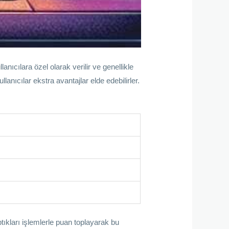
llanıcılara özel olarak verilir ve genellikle
lanıcılar ekstra avantajlar elde edebilirler.
ptıkları işlemlerle puan toplayarak bu