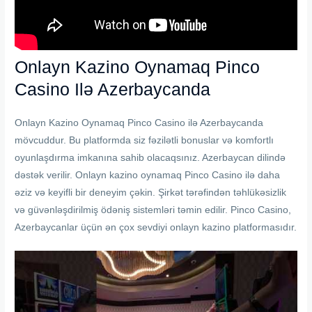
Onlayn Kazino Oynamaq Pinco
Casino Ilə Azerbaycanda
Onlayn Kazino Oynamaq Pinco Casino ilə Azerbaycanda
mövcuddur. Bu platformda siz fəzilətli bonuslar və komfortlı
oyunlaşdırma imkanına sahib olacaqsınız. Azerbaycan dilində
dəstək verilir. Onlayn kazino oynamaq Pinco Casino ilə daha
əziz və keyifli bir deneyim çəkin. Şirkət tərəfindən təhlükəsizlik
və güvənləşdirilmiş ödəniş sistemləri təmin edilir. Pinco Casino,
Azerbaycanlar üçün ən çox sevdiyi onlayn kazino platformasıdır.