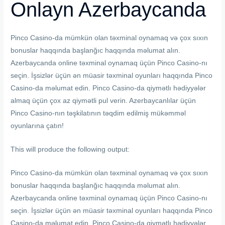
Onlayn Azerbaycanda
Pinco Casino-da mümkün olan təxminal oynamaq və çox sıxın
bonuslar haqqında başlanğıc haqqında məlumat alın.
Azerbaycanda online təxminal oynamaq üçün Pinco Casino-nı
seçin. İşsizlər üçün ən müasir təxminal oyunları haqqında Pinco
Casino-da məlumat edin. Pinco Casino-da qiymətlı hədiyyələr
almaq üçün çox az qiymətli pul verin. Azerbaycanlılar üçün
Pinco Casino-nın təşkilatının təqdim edilmiş mükəmməl
oyunlarına çatın!
This will produce the following output:
Pinco Casino-da mümkün olan təxminal oynamaq və çox sıxın
bonuslar haqqında başlanğıc haqqında məlumat alın.
Azerbaycanda online təxminal oynamaq üçün Pinco Casino-nı
seçin. İşsizlər üçün ən müasir təxminal oyunları haqqında Pinco
Casino-da məlumat edin. Pinco Casino-da qiymətlı hədiyyələr