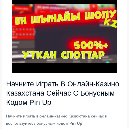
Начните Играть В Онлайн-Казино
Казахстана Сейчас С Бонусным
Кодом Pin Up
Начните играть в онлайн-казино Казахстана сейчас и
воспользуйтесь бонусным кодом
Pin Up
.