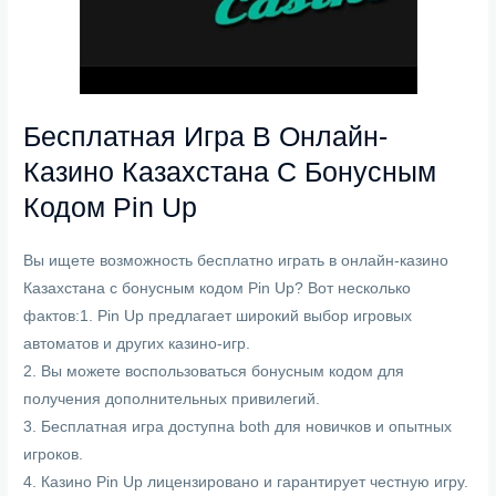
Бесплатная Игра В Онлайн-
Казино Казахстана С Бонусным
Кодом Pin Up
Вы ищете возможность бесплатно играть в онлайн-казино
Казахстана с бонусным кодом Pin Up? Вот несколько
фактов:1. Pin Up предлагает широкий выбор игровых
автоматов и других казино-игр.
2. Вы можете воспользоваться бонусным кодом для
получения дополнительных привилегий.
3. Бесплатная игра доступна both для новичков и опытных
игроков.
4. Казино Pin Up лицензировано и гарантирует честную игру.