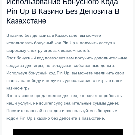
Использование Бонусного Кода
Pin Up В Казино Без Депозита В
Казахстане
В казино без депозита в Казахстане, вы можете
использовать бонусный код Pin Up и получить доступ к
широкому спектру игровых возможностей.
Этот бонусный код позволяет вам получить дополнительные
средства для игры, не вкладывая собственные деньги.
Используя бонусный код Pin Up, вы можете увеличить свои
шансы на победу и получить удовольствие от игры в наши
казино-игры.
Это отличное предложение для тех, кто хочет опробовать
наши услуги, не вcurrencyng значительные суммы денег.
Посетите наш сайт сегодня и воспользуйтесь бонусным
кодом Pin Up в казино без депозита в Казахстане.