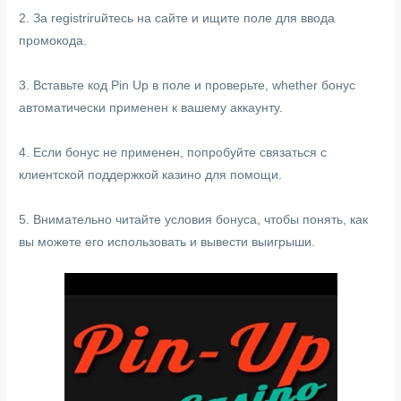
2. За registriruйтесь на сайте и ищите поле для ввода
промокода.
3. Вставьте код Pin Up в поле и проверьте, whether бонус
автоматически применен к вашему аккаунту.
4. Если бонус не применен, попробуйте связаться с
клиентской поддержкой казино для помощи.
5. Внимательно читайте условия бонуса, чтобы понять, как
вы можете его использовать и вывести выигрыши.