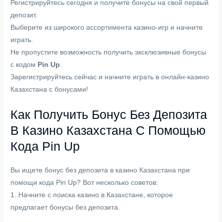
Регистрируйтесь сегодня и получите бонусы на свой первый
депозит.
Выберите из широкого ассортимента казино-игр и начните
играть.
Не пропустите возможность получить эксклюзивные бонусы
с кодом
Pin Up
.
Зарегистрируйтесь сейчас и начните играть в онлайн-казино
Казахстана с бонусами!
Как Получить Бонус Без Депозита
В Казино Казахстана С Помощью
Кода Pin Up
Вы ищете бонус без депозита в казино Казахстана при
помощи кода Pin Up? Вот несколько советов:
1. Начните с поиска казино в Казахстане, которое
предлагает бонусы без депозита.