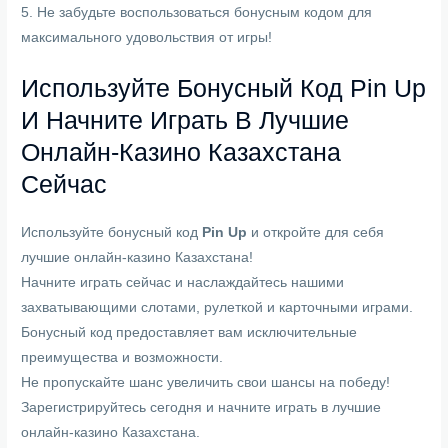
5. Не забудьте воспользоваться бонусным кодом для
максимального удовольствия от игры!
Используйте Бонусный Код Pin Up
И Начните Играть В Лучшие
Онлайн-Казино Казахстана
Сейчас
Используйте бонусный код
Pin Up
и откройте для себя
лучшие онлайн-казино Казахстана!
Начните играть сейчас и наслаждайтесь нашими
захватывающими слотами, рулеткой и карточными играми.
Бонусный код предоставляет вам исключительные
преимущества и возможности.
Не пропускайте шанс увеличить свои шансы на победу!
Зарегистрируйтесь сегодня и начните играть в лучшие
онлайн-казино Казахстана.