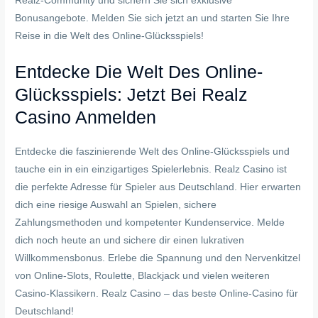
Realz-Community und sichern Sie sich exklusive
Bonusangebote. Melden Sie sich jetzt an und starten Sie Ihre
Reise in die Welt des Online-Glücksspiels!
Entdecke Die Welt Des Online-
Glücksspiels: Jetzt Bei Realz
Casino Anmelden
Entdecke die faszinierende Welt des Online-Glücksspiels und
tauche ein in ein einzigartiges Spielerlebnis. Realz Casino ist
die perfekte Adresse für Spieler aus Deutschland. Hier erwarten
dich eine riesige Auswahl an Spielen, sichere
Zahlungsmethoden und kompetenter Kundenservice. Melde
dich noch heute an und sichere dir einen lukrativen
Willkommensbonus. Erlebe die Spannung und den Nervenkitzel
von Online-Slots, Roulette, Blackjack und vielen weiteren
Casino-Klassikern. Realz Casino – das beste Online-Casino für
Deutschland!