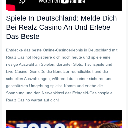
Spiele In Deutschland: Melde Dich
Bei Realz Casino An Und Erlebe
Das Beste
Entdecke das beste Online-Casinoerlebnis in Deutschland mit
Realz Casino! Registriere dich noch heute und spiele eine
riesige Auswahl an Spielen, darunter Slots, Tischspiele und
Live-Casino. Genieße die Benutzerfreundlichkeit und die
schnellen Auszahlungen, während du in einer sicheren und
geschützten Umgebung spielst. Komm und erlebe die
Spannung und den Nervenkitzel der Echtgeld-Casinospiele.
Realz Casino wartet auf dich!