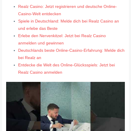
Realz Casino: Jetzt registrieren und deutsche Online-
Casino-Welt entdecken
Spiele in Deutschland: Melde dich bei Realz Casino an
und erlebe das Beste
Erlebe den Nervenkitzel: Jetzt bei Realz Casino
anmelden und gewinnen
Deutschlands beste Online-Casino-Erfahrung: Melde dich
bei Realz an
Entdecke die Welt des Online-Glücksspiels: Jetzt bei
Realz Casino anmelden