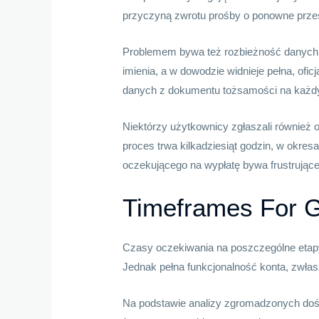
przyczyną zwrotu prośby o ponowne przesł
Problemem bywa też rozbieżność danych. Je
imienia, a w dowodzie widnieje pełna, of
danych z dokumentu tożsamości na każdy
Niektórzy użytkownicy zgłaszali również
proces trwa kilkadziesiąt godzin, w okre
oczekującego na wypłatę bywa frustrujące
Timeframes For G
Czasy oczekiwania na poszczególne etapy
Jednak pełna funkcjonalność konta, zwłas
Na podstawie analizy zgromadzonych doś