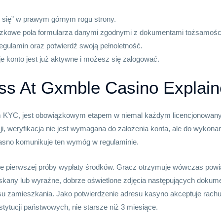
uj się” w prawym górnym rogu strony.
ązkowe pola formularza danymi zgodnymi z dokumentami tożsamośc
regulamin oraz potwierdź swoją pełnoletność.
je konto jest już aktywne i możesz się zalogować.
ess At Gxmble Casino Explai
 KYC, jest obowiązkowym etapem w niemal każdym licencjonowanym k
ji, weryfikacja nie jest wymagana do założenia konta, ale do wykona
asno komunikuje ten wymóg w regulaminie.
ie pierwszej próby wypłaty środków. Gracz otrzymuje wówczas powi
any lub wyraźne, dobrze oświetlone zdjęcia następujących dokume
esu zamieszkania. Jako potwierdzenie adresu kasyno akceptuje rachu
stytucji państwowych, nie starsze niż 3 miesiące.