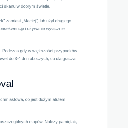
ci skanu w dobrym świetle.
k” zamiast „Maciej”) lub użył drugiego
 konsekwencję i używanie wyłącznie
tów. Podczas gdy w większości przypadków
awet do 3-4 dni roboczych, co dla gracza
val
ychmiastowa, co jest dużym atutem.
oszczególnych etapów. Należy pamiętać,