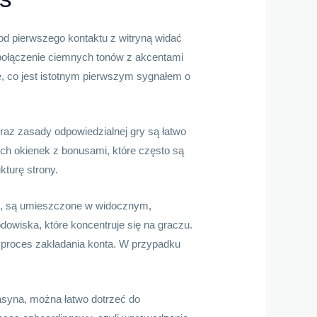
od pierwszego kontaktu z witryną widać
to połączenie ciemnych tonów z akcentami
nie, co jest istotnym pierwszym sygnałem o
oraz zasady odpowiedzialnej gry są łatwo
ch okienek z bonusami, które często są
turę strony.
cji, są umieszczone w widocznym,
owiska, które koncentruje się na graczu.
 proces zakładania konta. W przypadku
asyna, można łatwo dotrzeć do