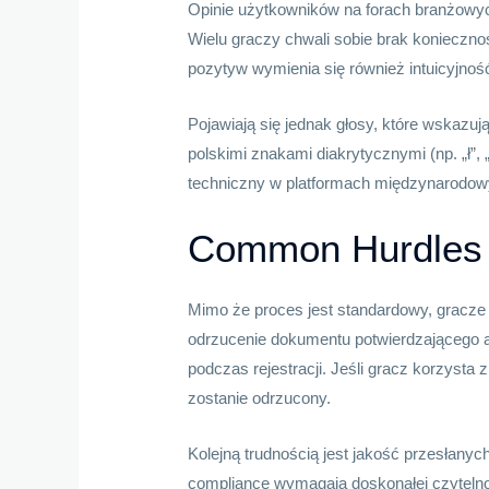
Opinie użytkowników na forach branżowych 
Wielu graczy chwali sobie brak konieczno
pozytyw wymienia się również intuicyjnoś
Pojawiają się jednak głosy, które wskazu
polskimi znakami diakrytycznymi (np. „ł”
techniczny w platformach międzynarodowyc
Common Hurdles I
Mimo że proces jest standardowy, gracze
odrzucenie dokumentu potwierdzającego a
podczas rejestracji. Jeśli gracz korzyst
zostanie odrzucony.
Kolejną trudnością jest jakość przesła
compliance wymagają doskonałej czytelnoś