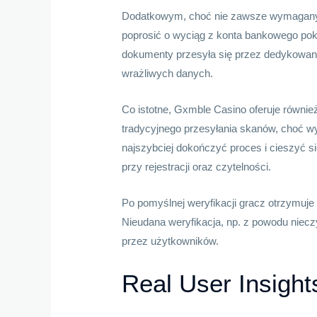
Dodatkowym, choć nie zawsze wymaganym 
poprosić o wyciąg z konta bankowego poka
dokumenty przesyła się przez dedykowany, 
wrażliwych danych.
Co istotne, Gxmble Casino oferuje również 
tradycyjnego przesyłania skanów, choć wy
najszybciej dokończyć proces i cieszyć 
przy rejestracji oraz czytelności.
Po pomyślnej weryfikacji gracz otrzymuje
Nieudana weryfikacja, np. z powodu niecz
przez użytkowników.
Real User Insigh