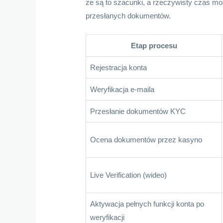
że są to szacunki, a rzeczywisty czas moż
przesłanych dokumentów.
Etap procesu
Rejestracja konta
Weryfikacja e-maila
Przesłanie dokumentów KYC
Ocena dokumentów przez kasyno
Live Verification (wideo)
Aktywacja pełnych funkcji konta po
weryfikacji