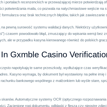
i portalach recenzenckich w przeważającej mierze potwierdzają ofic
ści potwierdzania maila, co pozwala na natychmiastowe wejście na st
ć formularza oraz brak technicznych błędów, takich jak zawieszanie 
ją na pewną surowość systemu walidacji danych. Niektórzy użytkowni
, „ś”) czasem powodowało błąd, zmuszający do wpisania wersji bez
h, ale w przypadku kasyna kierowanego również do polskich graczy,
n Gxmble Casino Verificatio
 często napotykają te same przeszkody, wydłużające czas weryfikac
dres. Kasyno wymaga, by dokument był wystawiony na pełne imię i
a z rachunku bankowego wspólnego z małżonkiem lub wyśle stare, spr
nych skanów. Automatyczne systemy OCR (optycznego rozpoznawania 
ci. Zacienione rogi dokumentu, odblaski z flesza czy nieostre zdję