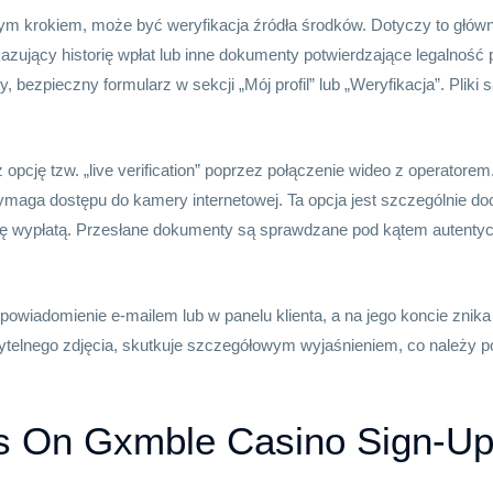
krokiem, może być weryfikacja źródła środków. Dotyczy to główni
zujący historię wpłat lub inne dokumenty potwierdzające legalność
bezpieczny formularz w sekcji „Mój profil” lub „Weryfikacja”. Pliki
opcję tzw. „live verification” poprzez połączenie wideo z operatorem
maga dostępu do kamery internetowej. Ta opcja jest szczególnie doc
się wypłatą. Przesłane dokumenty są sprawdzane pod kątem autenty
 powiadomienie e-mailem lub w panelu klienta, a na jego koncie znik
ytelnego zdjęcia, skutkuje szczegółowym wyjaśnieniem, co należy po
ts On Gxmble Casino Sign-U